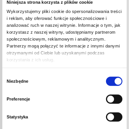
POWIĄZANE
Niniejsza strona korzysta z plików cookie
Wykorzystujemy pliki cookie do spersonalizowania treści
i reklam, aby oferować funkcje społecznościowe i
analizować ruch w naszej witrynie. Informacje o tym, jak
korzystasz z naszej witryny, udostępniamy partnerom
społecznościowym, reklamowym i analitycznym.
Partnerzy mogą połączyć te informacje z innymi danymi
otrzymanymi od Ciebie lub uzyskanymi podczas
korzystania z ich usług.
REZY
Wybór
DO E
Niezbędne
zgody
NA G
38,2
Preferencje
45,9
DYSZA NR KAT. 20104 DO
Rezyst
PISTOLETU ELEKTRYCZNEGO NA
składow
Statystyka
powietr
GORĄCE POWIETRZE
część z
71,24
€
netto