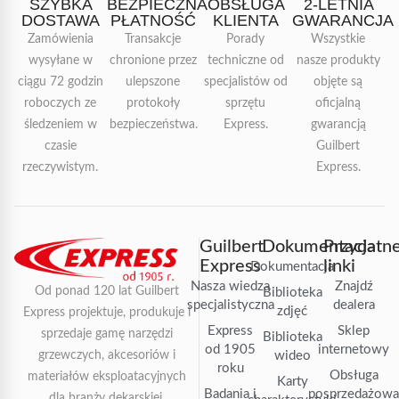
SZYBKA
BEZPIECZNA
OBSŁUGA
2-LETNIA
DOSTAWA
PŁATNOŚĆ
KLIENTA
GWARANCJA
Zamówienia
Transakcje
Porady
Wszystkie
wysyłane w
chronione przez
techniczne od
nasze produkty
ciągu 72 godzin
ulepszone
specjalistów od
objęte są
roboczych ze
protokoły
sprzętu
oficjalną
śledzeniem w
bezpieczeństwa.
Express.
gwarancją
czasie
Guilbert
rzeczywistym.
Express.
Guilbert
Dokumentacja
Przydatn
Express
linki
Dokumentacja
Nasza wiedza
Znajdź
Od ponad 120 lat Guilbert
Biblioteka
specjalistyczna
dealera
zdjęć
Express projektuje, produkuje i
Express
Sklep
sprzedaje gamę narzędzi
Biblioteka
od 1905
internetowy
grzewczych, akcesoriów i
wideo
roku
Obsługa
materiałów eksploatacyjnych
Karty
Badania i
posprzedażow
dla branży dekarskiej,