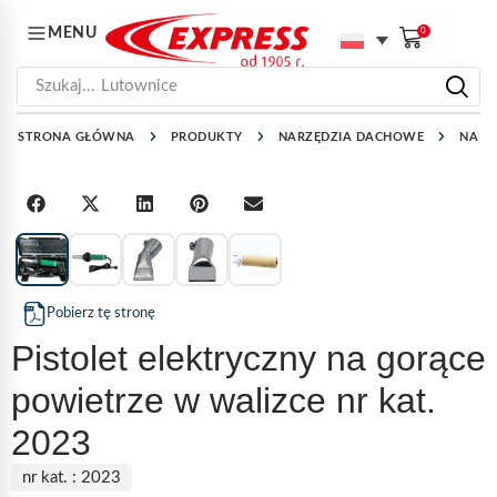
MENU
0
Szukaj...
Lutownice
STRONA GŁÓWNA
PRODUKTY
NARZĘDZIA DACHOWE
NARZ
1
/
5
Pobierz tę stronę
Pistolet elektryczny na gorące
powietrze w walizce nr kat.
2023
nr kat. :
2023