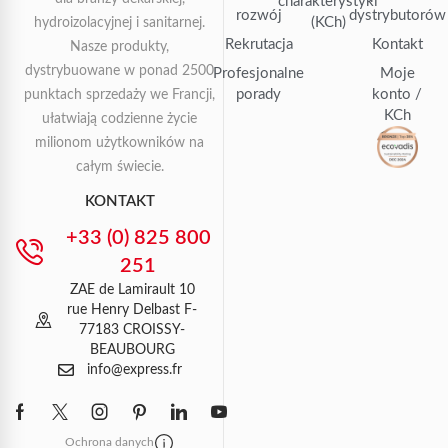
charakterystyki
rozwój
dystrybutorów
(KCh)
hydroizolacyjnej i sanitarnej.
Rekrutacja
Kontakt
Nasze produkty,
dystrybuowane w ponad 2500
Profesjonalne
Moje
porady
konto /
punktach sprzedaży we Francji,
KCh
ułatwiają codzienne życie
milionom użytkowników na
całym świecie.
KONTAKT
+33 (0) 825 800
251
ZAE de Lamirault 10
rue Henry Delbast F-
77183 CROISSY-
BEAUBOURG
info@express.fr
Ochrona danych