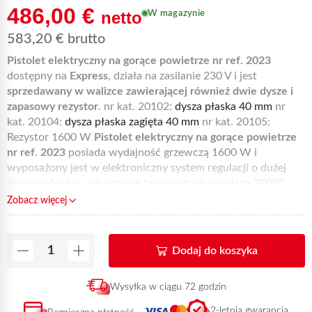
486,00
€
netto
W magazynie
583,20
€
brutto
Pistolet elektryczny na gorące powietrze nr ref. 2023
dostępny na
Express
, działa na zasilanie 230 V i jest
sprzedawany w walizce zawierającej również dwie dysze i
zapasowy rezystor
. nr kat. 20102:
dysza płaska 40 mm
nr
kat. 20104:
dysza płaska zagięta 40 mm
nr kat. 20105:
Rezystor 1600 W
Pistolet elektryczny na gorące powietrze
nr ref. 2023
posiada wydajność grzewczą 1600 W i
wyposażony jest w elektroniczny system regulacji o dużej
niezawodności, odporny na temperaturę sięgającą 700°C.
Szczotki węglowe mają długi okres sprawności osiągający
Zobacz więcej
1500 godzin. Są one również wyposażone w system
ułatwiający wymianę, dzięki czemu można wymieniać je
wielokrotnie. Zewnętrzny korpus elementu grzejnego
Dodaj do koszyka
chłodzony powietrzem może być używany, poza dwoma
dyszami dostarczonymi w zestawie (nr ref. 2023), również z
Wysyłka w ciągu 72 godzin
innymi dyszami o różnych kształtach.
Są one dostępne u
Twojego dystrybutora Express oraz w sprzedaży online.
2-letnia gwarancja