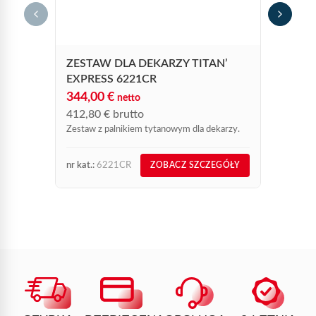
116,
139,
Ergono
obrot
ZESTAW DLA DEKARZY TITAN’
EXPRESS 6221CR
344,00
€
netto
412,80
€
brutto
Zestaw z palnikiem tytanowym dla dekarzy.
nr kat.:
6221CR
nr kat.:
ZOBACZ SZCZEGÓŁY