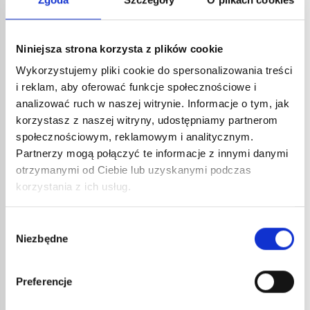
E-mail
Niniejsza strona korzysta z plików cookie
Wykorzystujemy pliki cookie do spersonalizowania treści
Telefon
i reklam, aby oferować funkcje społecznościowe i
analizować ruch w naszej witrynie. Informacje o tym, jak
korzystasz z naszej witryny, udostępniamy partnerom
Kod pocztowy
społecznościowym, reklamowym i analitycznym.
Partnerzy mogą połączyć te informacje z innymi danymi
otrzymanymi od Ciebie lub uzyskanymi podczas
Miasto
korzystania z ich usług.
Wybór
Kraj
Niezbędne
zgody
Proszę wybrać opcję
Preferencje
Status