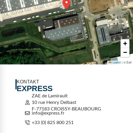
+
−
Leaflet
|
© Esri
KONTAKT
EXPRESS
ZAE de Lamirault
10 rue Henry Delbast
F-77183 CROISSY-BEAUBOURG
info@express.fr
+33 (0) 825 800 251