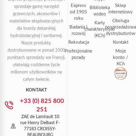
Express
Sklep
sprzedaje gamę narzędzi
Biblioteka
od 1905
internetowy
grzewczych, akcesoriów i
wideo
roku
Obsługa
materiałów eksploatacyjnych
Karty
Badania i
posprzedażow
dla branży dekarskiej,
charakterystyki
rozwój
dystrybutorów
(KCh)
hydroizolacyjnej i sanitarnej.
Rekrutacja
Kontakt
Nasze produkty,
dystrybuowane w ponad 2500
Profesjonalne
Moje
porady
konto /
punktach sprzedaży we Francji,
KCh
ułatwiają codzienne życie
milionom użytkowników na
całym świecie.
KONTAKT
+33 (0) 825 800
251
ZAE de Lamirault 10
rue Henry Delbast F-
77183 CROISSY-
BEAUBOURG