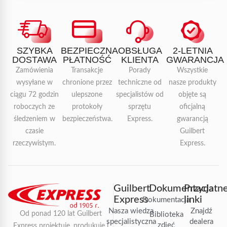
SZYBKA
BEZPIECZNA
OBSŁUGA
2-LETNIA
DOSTAWA
PŁATNOŚĆ
KLIENTA
GWARANCJA
Zamówienia
Transakcje
Porady
Wszystkie
wysyłane w
chronione przez
techniczne od
nasze produkty
ciągu 72 godzin
ulepszone
specjalistów od
objęte są
roboczych ze
protokoły
sprzętu
oficjalną
śledzeniem w
bezpieczeństwa.
Express.
gwarancją
czasie
Guilbert
rzeczywistym.
Express.
Guilbert
Dokumentacja
Przydatn
Express
linki
Dokumentacja
Nasza wiedza
Znajdź
Od ponad 120 lat Guilbert
Biblioteka
specjalistyczna
dealera
zdjęć
Express projektuje, produkuje i