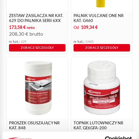
ZESTAW ZASILACZA NR KAT.
PALNIK VULCANE ONE NR
629 DO PALNIKA SERII 6XX
KAT. G460
173,58
€
109,34 €
Od
netto
208,30
€
brutto
nr kat.:
629
nr kat.:
G460
ZOBACZ SZCZEGÓŁY
ZOBACZ SZCZEGÓŁY
PROSZEK OSUSZAJĄCY NR
TOPNIK LUTOWNICZY NR
KAT. 848
KAT. GE6GFA-200
37,28
€
29,61
€
netto
netto