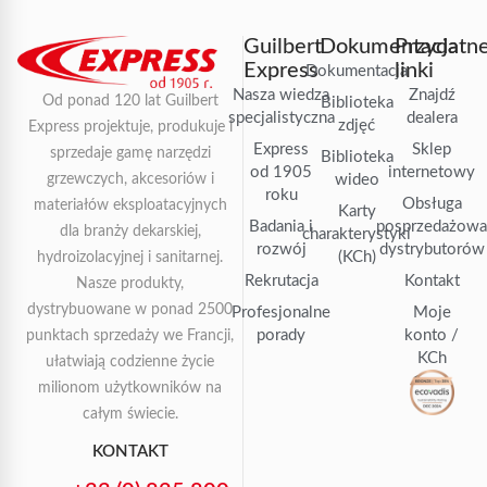
Guilbert
Dokumentacja
Przydatn
Express
linki
Dokumentacja
Nasza wiedza
Znajdź
Od ponad 120 lat Guilbert
Biblioteka
specjalistyczna
dealera
zdjęć
Express projektuje, produkuje i
Express
Sklep
sprzedaje gamę narzędzi
Biblioteka
od 1905
internetowy
grzewczych, akcesoriów i
wideo
roku
Obsługa
materiałów eksploatacyjnych
Karty
Badania i
posprzedażow
dla branży dekarskiej,
charakterystyki
rozwój
dystrybutorów
(KCh)
hydroizolacyjnej i sanitarnej.
Rekrutacja
Kontakt
Nasze produkty,
dystrybuowane w ponad 2500
Profesjonalne
Moje
porady
konto /
punktach sprzedaży we Francji,
KCh
ułatwiają codzienne życie
milionom użytkowników na
całym świecie.
KONTAKT