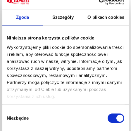
44,74
€
brutto
35,53
€
brutto
nr kat.:
848
nr kat.:
GE6GFA-200
ZOBACZ SZCZEGÓŁY
ZOBACZ SZCZEGÓŁY
Zgoda
Szczegóły
O plikach cookies
Niniejsza strona korzysta z plików cookie
Wykorzystujemy pliki cookie do spersonalizowania treści
i reklam, aby oferować funkcje społecznościowe i
analizować ruch w naszej witrynie. Informacje o tym, jak
korzystasz z naszej witryny, udostępniamy partnerom
społecznościowym, reklamowym i analitycznym.
Partnerzy mogą połączyć te informacje z innymi danymi
ZESTAW HAKA I ŚRUBY NR
PASTA TRAWIĄCA DO
otrzymanymi od Ciebie lub uzyskanymi podczas
REF. 35243 DO PISTOLETU
LUTOWANIA NR KAT.
korzystania z ich usług.
DO FOLII
GE6GFA-50
TERMOKURCZLIWEJ RAFALE
11,30
€
netto
17,66
€
netto
13,56
€
brutto
Wybór
21,19
€
brutto
Niezbędne
zgody
nr kat.:
35243
nr kat.:
GE6GFA-50
ZOBACZ SZCZEGÓŁY
ZOBACZ SZCZEGÓŁY