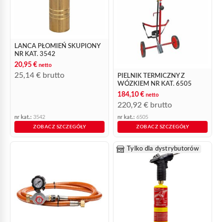
LANCA PŁOMIEŃ SKUPIONY
NR KAT. 3542
20,95
€
netto
25,14
€
brutto
PIELNIK TERMICZNY Z
WÓZKIEM NR KAT. 6505
184,10
€
netto
220,92
€
brutto
nr kat.:
3542
nr kat.:
6505
ZOBACZ SZCZEGÓŁY
ZOBACZ SZCZEGÓŁY
Tylko dla dystrybutorów