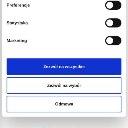
Preferencje
Statystyka
Marketing
KLIPS ZAPOBIEGAJĄCY
Zezwól na wszystkie
WCIĄGNIĘCIU ODZIEŻY NR
REF. 35198 DO PISTOLETU
DO FOLII
TERMOKURCZLIWEJ RAFALE
Zezwól na wybór
14,43
€
netto
17,32
€
brutto
nr kat.:
35198
Odmowa
ZOBACZ SZCZEGÓŁY