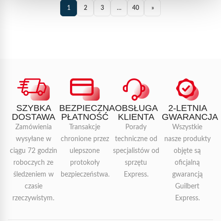
1
2
3
…
40
»
SZYBKA
BEZPIECZNA
OBSŁUGA
2-LETNIA
DOSTAWA
PŁATNOŚĆ
KLIENTA
GWARANCJA
Zamówienia
Transakcje
Porady
Wszystkie
wysyłane w
chronione przez
techniczne od
nasze produkty
ciągu 72 godzin
ulepszone
specjalistów od
objęte są
roboczych ze
protokoły
sprzętu
oficjalną
śledzeniem w
bezpieczeństwa.
Express.
gwarancją
czasie
Guilbert
rzeczywistym.
Express.