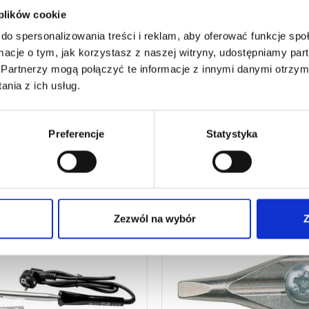
 plików cookie
71
€
netto
do spersonalizowania treści i reklam, aby oferować funkcje sp
65
€
brutto
ormacje o tym, jak korzystasz z naszej witryny, udostępniamy p
Partnerzy mogą połączyć te informacje z innymi danymi otrzym
nia z ich usług.
:
5325
ZOBACZ SZCZEGÓŁY
Preferencje
Statystyka
Zezwól na wybór
Z