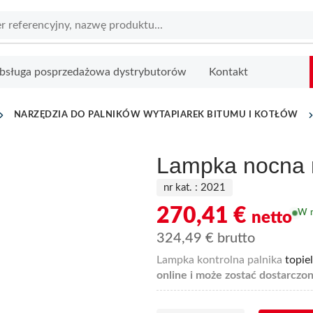
bsługa posprzedażowa dystrybutorów
Kontakt
NARZĘDZIA DO PALNIKÓW WYTAPIAREK BITUMU I KOTŁÓW
Lampka nocna n
nr kat. :
2021
270,41
€
W 
netto
324,49
€
brutto
Lampka kontrolna palnika
topiel
online i może zostać dostarczon