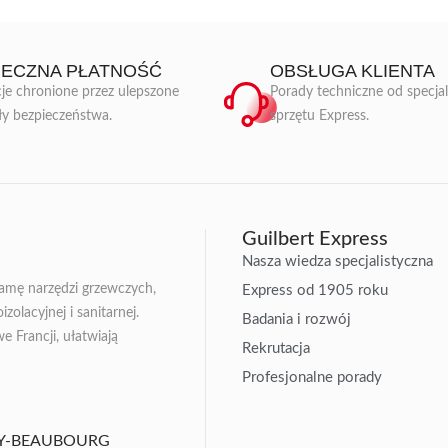
IECZNA PŁATNOŚĆ
OBSŁUGA KLIENTA
je chronione przez ulepszone
Porady techniczne od specja
ły bezpieczeństwa.
sprzętu Express.
Guilbert Express
Nasza wiedza specjalistyczna
gamę narzędzi grzewczych,
Express od 1905 roku
zolacyjnej i sanitarnej.
Badania i rozwój
Francji, ułatwiają
Rekrutacja
Profesjonalne porady
ISSY-BEAUBOURG