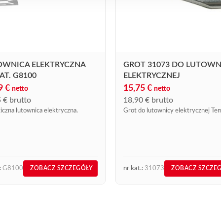
OWNICA ELEKTRYCZNA
GROT 31073 DO LUTOWN
AT. G8100
ELEKTRYCZNEJ
29
€
15,75
€
netto
netto
5
€
brutto
18,90
€
brutto
iczna lutownica elektryczna.
Grot do lutownicy elektrycznej Te
:
G8100
nr kat.:
31073
ZOBACZ SZCZEGÓŁY
ZOBACZ SZCZE