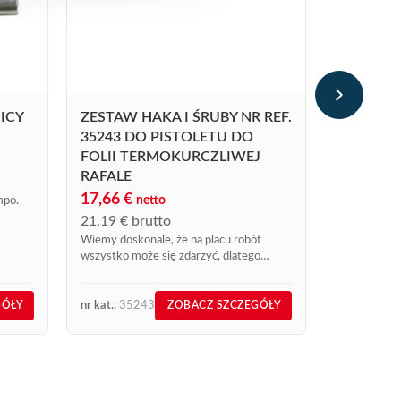
GROT 31
ELEKTRY
16,41
€
n
19,69
€
br
ICY
ZESTAW HAKA I ŚRUBY NR REF.
Grot do lut
35243 DO PISTOLETU DO
FOLII TERMOKURCZLIWEJ
RAFALE
17,66
€
netto
mpo.
21,19
€
brutto
Wiemy doskonale, że na placu robót
wszystko może się zdarzyć, dlatego
włączyliśmy ten zestaw, nr ref. 35243,
do naszego katalogu części zamiennych
Express sprzedawanych online....
nr kat.:
35243
nr kat.:
310
GÓŁY
ZOBACZ SZCZEGÓŁY