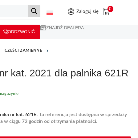
0
Zaloguj się
ZNAJDŹ DEALERA
ODDZWONIĆ
CZĘŚCI ZAMIENNE
r kat. 2021 dla palnika 621R
magazynie
nika nr kat. 621R
.
Ta referencja jest dostępna w sprzedaży
a w ciągu 72 godzin od otrzymania płatności.