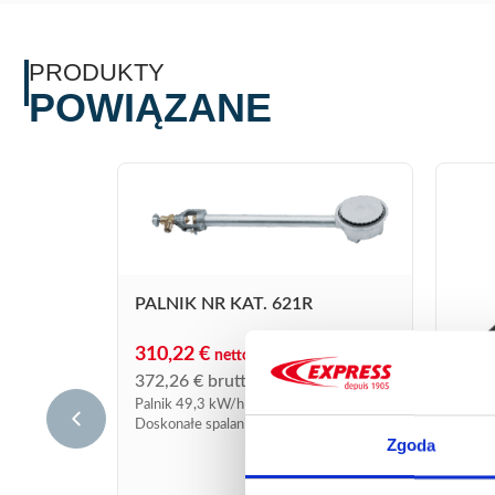
PRODUKTY
POWIĄZANE
PALNIK NR KAT. 621R
310,22
€
netto
372,26
€
brutto
Palnik 49,3 kW/h przy 1,5 bara.
Doskonałe spalanie przy wszystkich
Zgoda
prędkościach, w tym przy bardzo niskim
przepływie pilotowym. Ten palnik, który
należy podłączyć za pomocą...