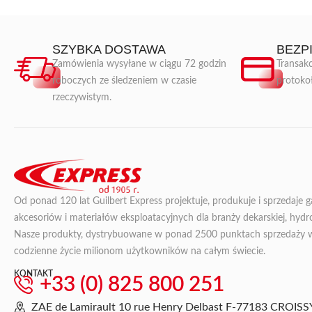
SZYBKA DOSTAWA
BEZP
Zamówienia wysyłane w ciągu 72 godzin
Transakc
roboczych ze śledzeniem w czasie
protoko
rzeczywistym.
Od ponad 120 lat Guilbert Express projektuje, produkuje i sprzedaje 
akcesoriów i materiałów eksploatacyjnych dla branży dekarskiej, hydroi
Nasze produkty, dystrybuowane w ponad 2500 punktach sprzedaży we 
codzienne życie milionom użytkowników na całym świecie.
KONTAKT
+33 (0) 825 800 251
ZAE de Lamirault 10 rue Henry Delbast F-77183 CRO