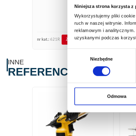
Niniejsza strona korzysta z
89,
Wykorzystujemy pliki cookie 
107,
ruch w naszej witrynie. Inf
273
reklamowym i analitycznym. 
uzyskanymi podczas korzysta
nr kat.:
621R
nr kat.
ZOBACZ SZCZEGÓŁY
Wybór
Niezbędne
zgody
INNE
REFERENCJE
Odmowa