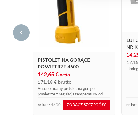
LUT
NR K
14,
PISTOLET NA GORĄCE
17,1
POWIETRZE 4600
Ekolog
142,65
€
netto
171,18
€
brutto
Autonomiczny pistolet na gorące
powietrze z regulacją temperatury od
190 °C do 900 °C, w zestawie 2 dysze
nr kat.:
4600
nr kat.
ZOBACZ SZCZEGÓŁY
(płaska nr kat. 11965 i refleksyjna nr...