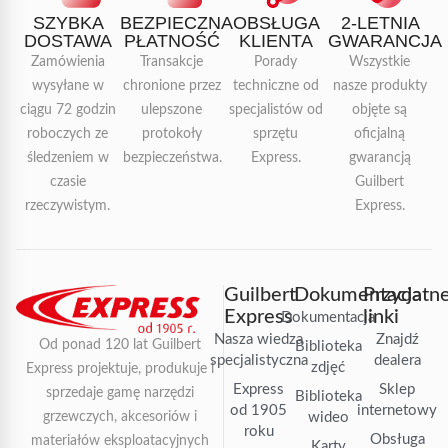
SZYBKA
BEZPIECZNA
OBSŁUGA
2-LETNIA
DOSTAWA
PŁATNOŚĆ
KLIENTA
GWARANCJA
Zamówienia
Transakcje
Porady
Wszystkie
wysyłane w
chronione przez
techniczne od
nasze produkty
ciągu 72 godzin
ulepszone
specjalistów od
objęte są
roboczych ze
protokoły
sprzętu
oficjalną
śledzeniem w
bezpieczeństwa.
Express.
gwarancją
czasie
Guilbert
rzeczywistym.
Express.
Guilbert
Dokumentacja
Przydatn
Express
linki
Dokumentacja
Nasza wiedza
Znajdź
Od ponad 120 lat Guilbert
Biblioteka
specjalistyczna
dealera
zdjęć
Express projektuje, produkuje i
Express
Sklep
sprzedaje gamę narzędzi
Biblioteka
od 1905
internetowy
grzewczych, akcesoriów i
wideo
roku
Obsługa
materiałów eksploatacyjnych
Karty