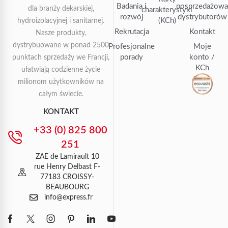
Badania i
posprzedażow
dla branży dekarskiej,
charakterystyki
rozwój
dystrybutorów
(KCh)
hydroizolacyjnej i sanitarnej.
Rekrutacja
Kontakt
Nasze produkty,
dystrybuowane w ponad 2500
Profesjonalne
Moje
porady
konto /
punktach sprzedaży we Francji,
KCh
ułatwiają codzienne życie
milionom użytkowników na
całym świecie.
KONTAKT
+33 (0) 825 800
251
ZAE de Lamirault 10
rue Henry Delbast F-
77183 CROISSY-
BEAUBOURG
info@express.fr