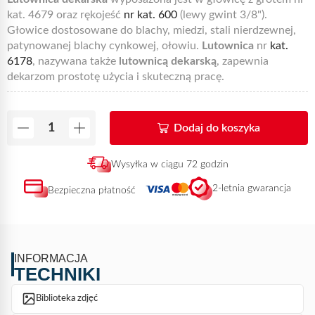
kat. 4679 oraz rękojeść
nr kat. 600
(lewy gwint 3/8").
Głowice dostosowane do blachy, miedzi, stali nierdzewnej,
patynowanej blachy cynkowej, ołowiu.
Lutownica
nr
kat.
6178
, nazywana także
lutownicą dekarską
, zapewnia
dekarzom prostotę użycia i skuteczną pracę.
Dodaj do koszyka
Wysyłka w ciągu 72 godzin
2-letnia gwarancja
Bezpieczna płatność
INFORMACJA
TECHNIKI
Biblioteka zdjęć