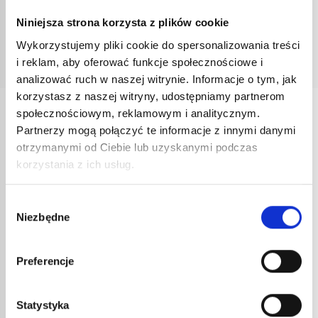
Dane techniczne Węże do lutownic dekarskich
Niniejsza strona korzysta z plików cookie
Wykorzystujemy pliki cookie do spersonalizowania treści
Dane techniczne Groty
i reklam, aby oferować funkcje społecznościowe i
analizować ruch w naszej witrynie. Informacje o tym, jak
korzystasz z naszej witryny, udostępniamy partnerom
społecznościowym, reklamowym i analitycznym.
INNE
Partnerzy mogą połączyć te informacje z innymi danymi
REFERENCJE
otrzymanymi od Ciebie lub uzyskanymi podczas
korzystania z ich usług.
Wybór
Niezbędne
zgody
Preferencje
Statystyka
PALN