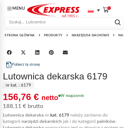
MENU
0
Szukaj...
Lutownice
STRONA GŁÓWNA
PRODUKTY
NARZĘDZIA DACHOWE
NARZ
Pobierz tę stronę
Lutownica dekarska 6179
nr kat. :
6179
156,76
€
netto
W magazynie
188,11
€
brutto
Lutownica dekarska
nr
kat. 6179
należy zarówno do
kategorii
narzędzi dekarskich
jak i do kategorii
palników
.
Lutownica dekarska
wyposażona jest w głowicę z grotem nr