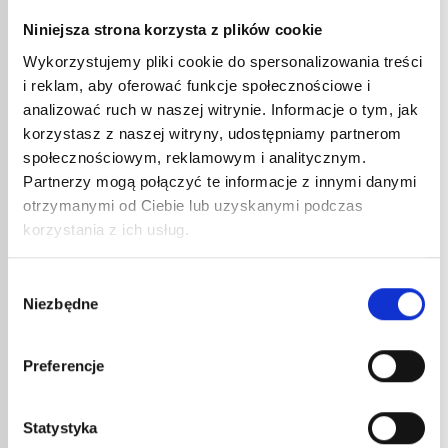
Niniejsza strona korzysta z plików cookie
PALNIK DEKARSKI DO PAPY
Wykorzystujemy pliki cookie do spersonalizowania treści
STAINLESS STEEL’ EXPRESS
i reklam, aby oferować funkcje społecznościowe i
50SL400
analizować ruch w naszej witrynie. Informacje o tym, jak
82,56
€
netto
99,07
€
brutto
korzystasz z naszej witryny, udostępniamy partnerom
społecznościowym, reklamowym i analitycznym.
PALNIK DEKARSKI DO PAPY
STAINLESS STEEL’ EXPRESS
Partnerzy mogą połączyć te informacje z innymi danymi
50SL200
otrzymanymi od Ciebie lub uzyskanymi podczas
76,26
€
netto
korzystania z ich usług.
91,51
€
brutto
nr kat.:
50SL200
nr kat.:
50SL400
ZOBACZ SZCZEGÓŁY
ZOBACZ SZCZEGÓŁY
Wybór
Niezbędne
zgody
Preferencje
Statystyka