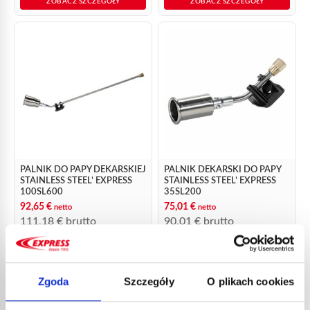
ZOBACZ SZCZEGÓŁY
ZOBACZ SZCZEGÓŁY
PALNIK DO PAPY DEKARSKIEJ
PALNIK DEKARSKI DO PAPY
STAINLESS STEEL’ EXPRESS
STAINLESS STEEL’ EXPRESS
100SL600
35SL200
92,65
€
75,01
€
netto
netto
111,18
€
brutto
90,01
€
brutto
nr kat.:
100SL600
nr kat.:
35SL200
ZOBACZ SZCZEGÓŁY
ZOBACZ SZCZEGÓŁY
Zgoda
Szczegóły
O plikach cookies