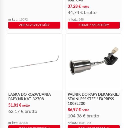
KAT. 848
37,28
€
netto
44,74
€
brutto
nr kat.:
18092
nr kat.:
848
ZOBACZ SZCZEGÓŁY
ZOBACZ SZCZEGÓŁY
LASKA DO ROZWIJANIA
PALNIK DO PAPY DEKARSKIEJ
PAPY NR KAT. 32708
STAINLESS STEEL’ EXPRESS
100SL200
51,81
€
netto
86,97
€
netto
62,17
€
brutto
104,36
€
brutto
nr kat.:
32708
nr kat.:
100SL200