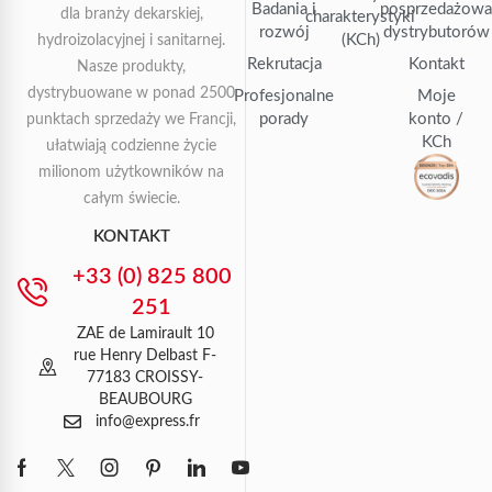
Badania i
posprzedażow
dla branży dekarskiej,
charakterystyki
rozwój
dystrybutorów
(KCh)
hydroizolacyjnej i sanitarnej.
Rekrutacja
Kontakt
Nasze produkty,
dystrybuowane w ponad 2500
Profesjonalne
Moje
porady
konto /
punktach sprzedaży we Francji,
KCh
ułatwiają codzienne życie
milionom użytkowników na
całym świecie.
KONTAKT
+33 (0) 825 800
251
ZAE de Lamirault 10
rue Henry Delbast F-
77183 CROISSY-
BEAUBOURG
info@express.fr