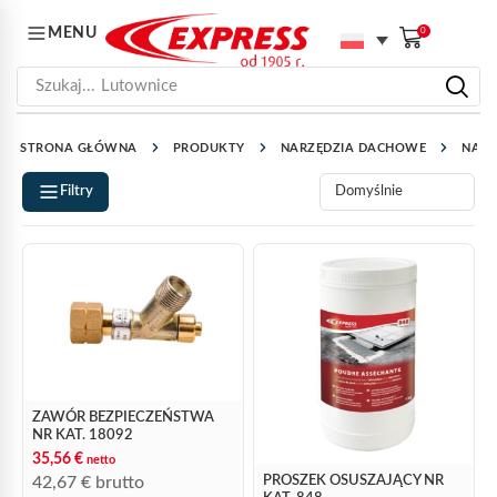
MENU
0
Szukaj...
Lutownice
STRONA GŁÓWNA
PRODUKTY
NARZĘDZIA DACHOWE
NARZ
Filtry
ZAWÓR BEZPIECZEŃSTWA
NR KAT. 18092
35,56
€
netto
42,67
€
brutto
PROSZEK OSUSZAJĄCY NR