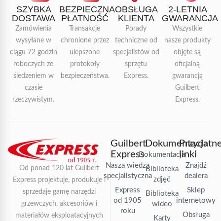
SZYBKA
BEZPIECZNA
OBSŁUGA
2-LETNIA
DOSTAWA
PŁATNOŚĆ
KLIENTA
GWARANCJA
Zamówienia
Transakcje
Porady
Wszystkie
wysyłane w
chronione przez
techniczne od
nasze produkty
ciągu 72 godzin
ulepszone
specjalistów od
objęte są
roboczych ze
protokoły
sprzętu
oficjalną
śledzeniem w
bezpieczeństwa.
Express.
gwarancją
czasie
Guilbert
rzeczywistym.
Express.
Guilbert
Dokumentacja
Przydatn
Express
linki
Dokumentacja
Nasza wiedza
Znajdź
Od ponad 120 lat Guilbert
Biblioteka
specjalistyczna
dealera
zdjęć
Express projektuje, produkuje i
Express
Sklep
sprzedaje gamę narzędzi
Biblioteka
od 1905
internetowy
grzewczych, akcesoriów i
wideo
roku
Obsługa
materiałów eksploatacyjnych
Karty