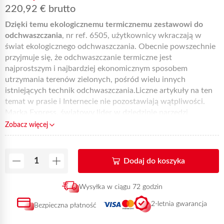
220,92
€
brutto
Dzięki temu ekologicznemu termicznemu zestawowi do
odchwaszczania
, nr ref. 6505, użytkownicy wkraczają w
świat ekologicznego odchwaszczania. Obecnie powszechnie
przyjmuje się, że odchwaszczanie termiczne jest
najprostszym i najbardziej ekonomicznym sposobem
utrzymania terenów zielonych, pośród wielu innych
istniejących technik odchwaszczania.Liczne artykuły na ten
temat w prasie i Internecie nie pozostawiają wątpliwości.
Marka Express, światowy lider w dziedzinie narzędzi
podgrzewanych od 1905 roku, z ponad 40-letnim
Zobacz więcej
doświadczeniem w tej dziedzinie, musiała opracować
autonomiczny, przyjazny dla środowiska model pielnika
termicznego dla każdego. Niezależnie od tego, czy jesteś
Dodaj do koszyka
osobą prywatną, czy władzą lokalną, przekonasz się, że ten
produkt oferuje doskonały stosunek jakości do ceny. Produkt
Wysyłka w ciągu 72 godzin
składa się ze stalowego palnika o mocy 50 kW z gardzielą
500 mm,
uchwytu spustowego
nr ref. 650WR i
gumowego
2-letnia gwarancja
Bezpieczna płatność
węża
o długości 4,75 metra. W połączeniu z ultralekkim
wózkiem z ramieniem o regulowanej wysokości w zakresie