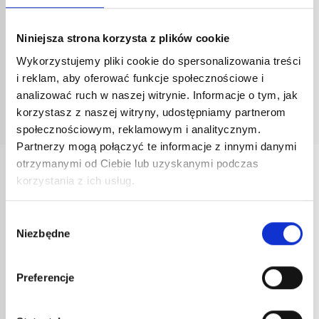
Poids du chariot (kg) :
2,23
Niniejsza strona korzysta z plików cookie
Wykorzystujemy pliki cookie do spersonalizowania treści
i reklam, aby oferować funkcje społecznościowe i
Dokumentacja
analizować ruch w naszej witrynie. Informacje o tym, jak
korzystasz z naszej witryny, udostępniamy partnerom
Arkusz komercyjny nr kat. 6505
społecznościowym, reklamowym i analitycznym.
Partnerzy mogą połączyć te informacje z innymi danymi
otrzymanymi od Ciebie lub uzyskanymi podczas
INNE
korzystania z ich usług.
REFERENCJE
Wybór
Niezbędne
zgody
Preferencje