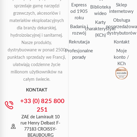
Express
Sklep
sprzedaje gamę narzędzi
Biblioteka
od 1905
internetowy
grzewczych, akcesoriów i
wideo
roku
Obsługa
materiałów eksploatacyjnych
Karty
Badania i
posprzedażow
dla branży dekarskiej,
charakterystyki
rozwój
dystrybutorów
(KCh)
hydroizolacyjnej i sanitarnej.
Rekrutacja
Kontakt
Nasze produkty,
dystrybuowane w ponad 2500
Profesjonalne
Moje
porady
konto /
punktach sprzedaży we Francji,
KCh
ułatwiają codzienne życie
milionom użytkowników na
całym świecie.
KONTAKT
+33 (0) 825 800
251
ZAE de Lamirault 10
rue Henry Delbast F-
77183 CROISSY-
BEAUBOURG