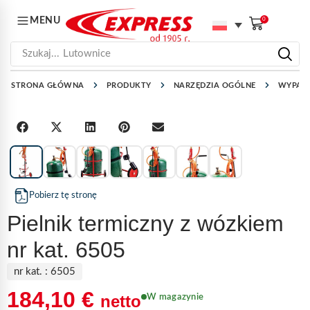
MENU
0
Szukaj...
Lutownice
STRONA GŁÓWNA
PRODUKTY
NARZĘDZIA OGÓLNE
WYPALA
1
/
7
Pobierz tę stronę
Pielnik termiczny z wózkiem
nr kat. 6505
nr kat. :
6505
184,10
€
netto
W magazynie