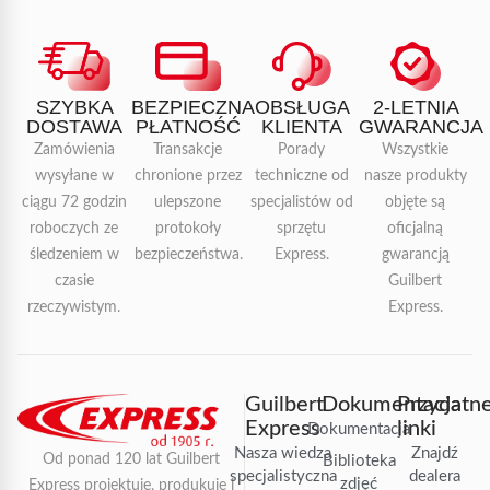
SZYBKA
BEZPIECZNA
OBSŁUGA
2-LETNIA
DOSTAWA
PŁATNOŚĆ
KLIENTA
GWARANCJA
Zamówienia
Transakcje
Porady
Wszystkie
wysyłane w
chronione przez
techniczne od
nasze produkty
ciągu 72 godzin
ulepszone
specjalistów od
objęte są
roboczych ze
protokoły
sprzętu
oficjalną
śledzeniem w
bezpieczeństwa.
Express.
gwarancją
czasie
Guilbert
rzeczywistym.
Express.
Guilbert
Dokumentacja
Przydatn
Express
linki
Dokumentacja
Nasza wiedza
Znajdź
Od ponad 120 lat Guilbert
Biblioteka
specjalistyczna
dealera
zdjęć
Express projektuje, produkuje i