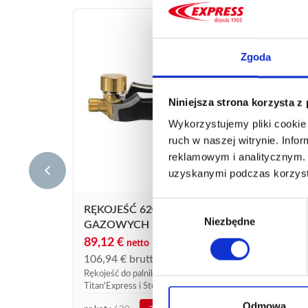
Zgoda
Niniejsza strona korzysta z
Wykorzystujemy pliki cookie 
ruch w naszej witrynie. Inf
reklamowym i analitycznym. 
uzyskanymi podczas korzysta
Wybór
RĘKOJEŚĆ 620 DO PALNIKÓW
RĘKO
Niezbędne
zgody
GAZOWYCH
115
89,12
€
netto
138,
106,94
€
brutto
Nowa r
Rękojeść do palników dekarskich
króćce
Titan'Express i Steel'Express.
Titan'E
Odmowa