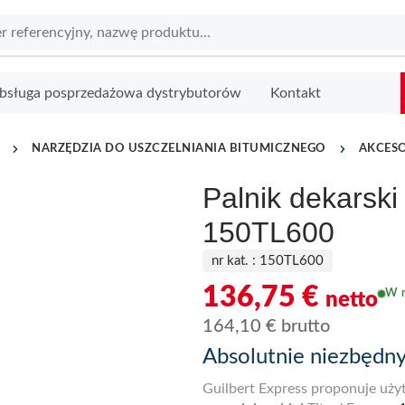
bsługa posprzedażowa dystrybutorów
Kontakt
NARZĘDZIA DO USZCZELNIANIA BITUMICZNEGO
AKCES
Palnik dekarski
150TL600
nr kat. :
150TL600
136,75
€
W 
netto
164,10
€
brutto
Absolutnie niezbędny 
Guilbert Express proponuje uży