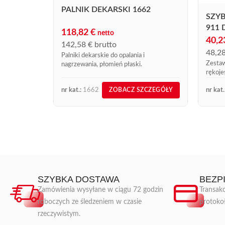
PALNIK DEKARSKI 1662
SZYB
911 
118,82
€
netto
40,
142,58
€
brutto
48,2
Palniki dekarskie do opalania i
Zestaw
nagrzewania, płomień płaski.
rękojeś
nr kat.:
1662
nr kat.
ZOBACZ SZCZEGÓŁY
SZYBKA DOSTAWA
BEZP
Zamówienia wysyłane w ciągu 72 godzin
Transakc
roboczych ze śledzeniem w czasie
protoko
rzeczywistym.