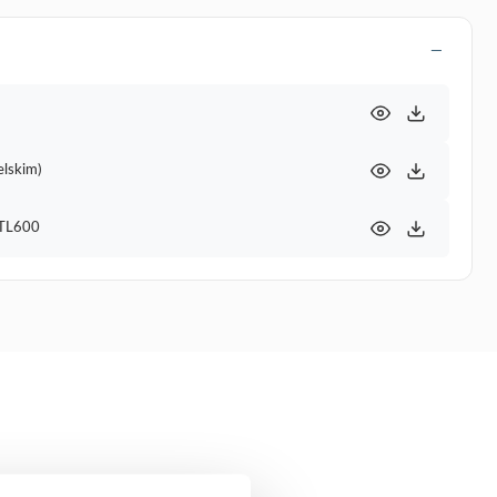
elskim)
0TL600