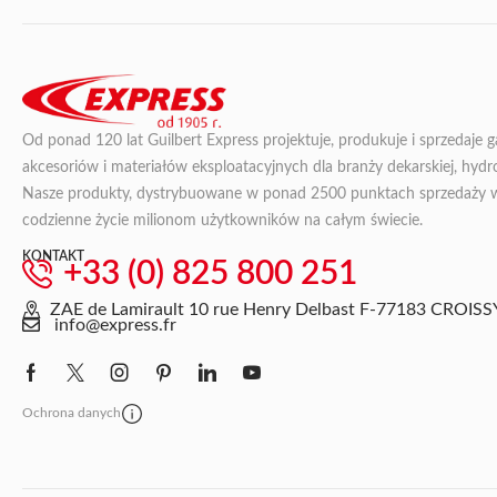
Od ponad 120 lat Guilbert Express projektuje, produkuje i sprzedaje 
akcesoriów i materiałów eksploatacyjnych dla branży dekarskiej, hydroi
Nasze produkty, dystrybuowane w ponad 2500 punktach sprzedaży we 
codzienne życie milionom użytkowników na całym świecie.
KONTAKT
+33 (0) 825 800 251
ZAE de Lamirault 10 rue Henry Delbast F-77183 CRO
info@express.fr
Ochrona danych