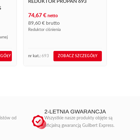
nierdzewnej,
REDUKTOR PROPAN 693
S
74,67
€
netto
89,60
€
brutto
Reduktor ciśnienia
ewnej
nr kat.:
693
nr kat.:
50S
EGÓŁY
ZOBACZ SZCZEGÓŁY
2-LETNIA GWARANCJA
listów od
Wszystkie nasze produkty objęte są
oficjalną gwarancją Guilbert Express.