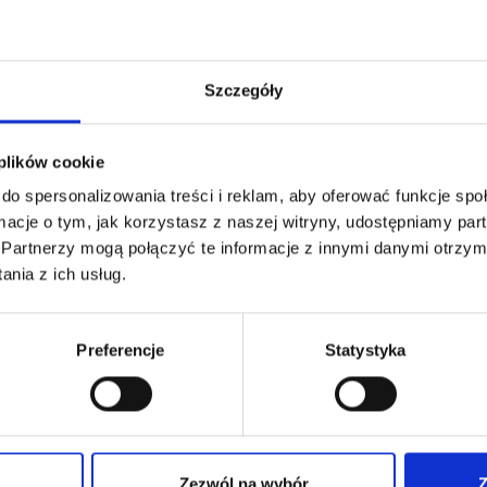
Szczegóły
 plików cookie
do spersonalizowania treści i reklam, aby oferować funkcje sp
ormacje o tym, jak korzystasz z naszej witryny, udostępniamy p
Partnerzy mogą połączyć te informacje z innymi danymi otrzym
nia z ich usług.
JEŚĆ 620CR
RĘKOJEŚĆ 640 DO PALNI
Preferencje
Statystyka
EXPRESS
,81
€
99,06
€
netto
netto
97
€
brutto
118,87
€
brutto
ękojeść z wygiętym, szybkim
Nowa rękojeść przystosowana do
m do palników dekarskich
palników dekarskich Steel'Express.
xpress i Stainless Steel 'Express.
Zezwól na wybór
Z