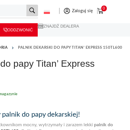
0
Zaloguj się
ZNAJDŹ DEALERA
ODDZWONIĆ
ORIA
PALNIK DEKARSKI DO PAPY TITAN’ EXPRESS 150TL600
 do papy Titan’ Express
magazynie
palnik do papy dekarskiej!
tkownikom mocny, wytrzymały i zarazem lekki
palnik do