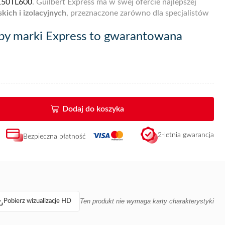
150TL600
. Guilbert Express ma w swej ofercie najlepszej
kich i izolacyjnych
, przeznaczone zarówno dla specjalistów
apy marki Express to gwarantowana
arski
Titan’ Express w pełni odpowiada oczekiwaniom
ę z kielicha nr
kat.150T
i lancy nr
kat. L600
.
Palnik dekarski
kki i wydajny, niezastąpiony w swojej kategorii! Jakość
wynikiem stu lat doświadczenia w dziedzinie produkcji
Dodaj do koszyka
nia.
Zapraszamy do zakupu praktycznych i skutecznych
ch! Pełny wybór naszych produktów jest dostępny u stałych
- do zobaczenia!
Ta referencja, dostępna w sprzedaży online,
2-letnia gwarancja
Bezpieczna płatność
u w ciągu 72 godzin od otrzymania płatności.
Ten produkt nie wymaga karty charakterystyki
Pobierz wizualizacje HD