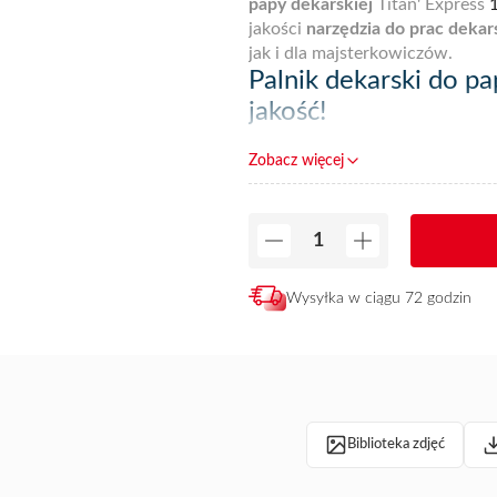
papy dekarskiej
Titan' Express
jakości
narzędzia do prac dekars
jak i dla majsterkowiczów.
Palnik dekarski do p
jakość!
Mocny i wytrzymały
palnik dek
Zobacz więcej
użytkowników. Zestaw składa si
Titan’ Express jest niezwykle le
palników Guilbert Express jest 
narzędzi do spawania i zgrzewa
narzędzi, po przystępnych cena
dystrybutorów Express, a więc 
Wysyłka w ciągu 72 godzin
może zostać dostarczona do dom
Biblioteka zdjęć