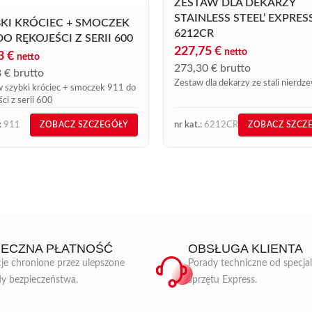
ZESTAW DLA DEKARZY
STAINLESS STEEL’ EXPRES
KI KRÓCIEC + SMOCZEK
6212CR
DO RĘKOJEŚCI Z SERII 600
227,75
€
netto
23
€
netto
273,30
€
brutto
8
€
brutto
Zestaw dla dekarzy ze stali nierdz
 szybki króciec + smoczek 911 do
ci z serii 600
:
911
nr kat.:
6212CR
ZOBACZ SZCZEGÓŁY
ZOBACZ SZCZ
IECZNA PŁATNOŚĆ
OBSŁUGA KLIENTA
je chronione przez ulepszone
Porady techniczne od specja
ły bezpieczeństwa.
sprzętu Express.