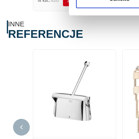
nr kat.:
620
nr kat.
ZOBACZ SZCZEGÓŁY
INNE
REFERENCJE