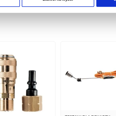
:
620CR
nr kat.:
640
ZOBACZ SZCZEGÓŁY
ZOBACZ SZCZE