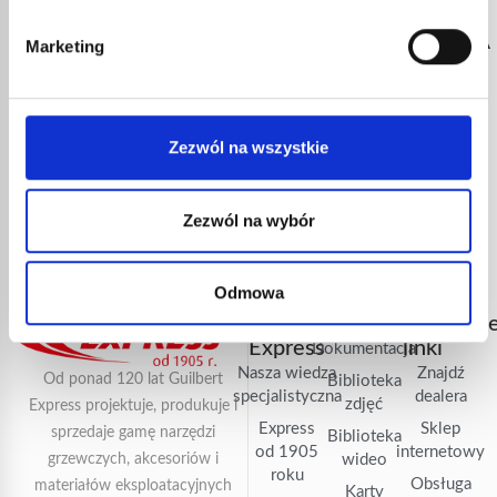
SZYBKA
BEZPIECZNA
OBSŁUGA
2-LETNIA
DOSTAWA
PŁATNOŚĆ
KLIENTA
GWARANCJA
Marketing
Zamówienia
Transakcje
Porady
Wszystkie
wysyłane w
chronione przez
techniczne od
nasze produkty
ciągu 72 godzin
ulepszone
specjalistów od
objęte są
roboczych ze
protokoły
sprzętu
oficjalną
Zezwól na wszystkie
śledzeniem w
bezpieczeństwa.
Express.
gwarancją
czasie
Guilbert
Zezwól na wybór
rzeczywistym.
Express.
Odmowa
Guilbert
Dokumentacja
Przydatn
Express
linki
Dokumentacja
Nasza wiedza
Znajdź
Od ponad 120 lat Guilbert
Biblioteka
specjalistyczna
dealera
zdjęć
Express projektuje, produkuje i
Express
Sklep
sprzedaje gamę narzędzi
Biblioteka
od 1905
internetowy
grzewczych, akcesoriów i
wideo
roku
Obsługa
materiałów eksploatacyjnych
Karty