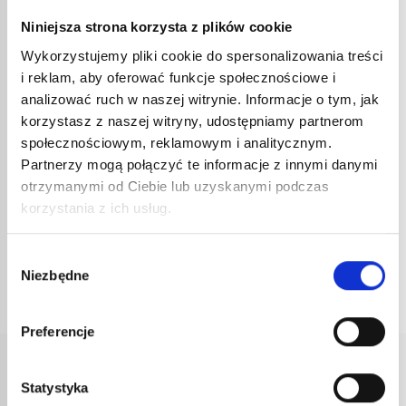
zapoznania się i pobrania kart charakterystyki substancji
Niniejsza strona korzysta z plików cookie
niebezpiecznych dla wszystkich produktów marki Express.
W związku z tym zachęcamy do zarejestrowania się, abyśmy
Wykorzystujemy pliki cookie do spersonalizowania treści
mogli powiadamiać użytkownika o wszelkich zmianach lub
i reklam, aby oferować funkcje społecznościowe i
aktualizacjach tych informacji dotyczących bezpieczeństwa.
Procedura ta jest prosta, bezpłatna i niesie ze sobą same
analizować ruch w naszej witrynie. Informacje o tym, jak
korzyści.
korzystasz z naszej witryny, udostępniamy partnerom
Jeśli Twoje dane kontaktowe ulegną zmianie, w szczególności
społecznościowym, reklamowym i analitycznym.
jeśli dotyczy to Twojego adresu e-mail, poinformuj nas o tym,
aktualizując swój profil.
Partnerzy mogą połączyć te informacje z innymi danymi
Nie ryzykuj pominięcia informacji, które są ważne dla
otrzymanymi od Ciebie lub uzyskanymi podczas
bezpieczeństwa wszystkich!
korzystania z ich usług.
Daj nam znać, jeśli masz jakieś uwagi lub sugestie po
zarejestrowaniu się.
Wybór
Niezbędne
zgody
Preferencje
Statystyka