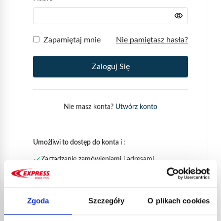
Zapamiętaj mnie
Nie pamiętasz hasła?
Zaloguj Się
Nie masz konta?
Utwórz konto
Umożliwi to dostęp do konta i :
Zarządzanie zamówieniami i adresami
Modyfikacja danych osobowych
Wyświetlanie i pobieranie kart charakterystyki
INFORMACJE MSDS
Zgoda
Szczegóły
O plikach cookies
W odpowiedzi na złożone i stale zmieniające się przepisy,
Guilbert Express oferuje możliwość szybkiego i łatwego