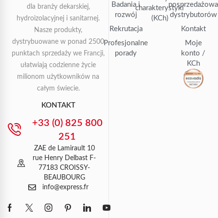
Badania i
posprzedażow
dla branży dekarskiej,
charakterystyki
rozwój
dystrybutorów
(KCh)
hydroizolacyjnej i sanitarnej.
Rekrutacja
Kontakt
Nasze produkty,
dystrybuowane w ponad 2500
Profesjonalne
Moje
porady
konto /
punktach sprzedaży we Francji,
KCh
ułatwiają codzienne życie
milionom użytkowników na
całym świecie.
KONTAKT
+33 (0) 825 800
251
ZAE de Lamirault 10
rue Henry Delbast F-
77183 CROISSY-
BEAUBOURG
info@express.fr