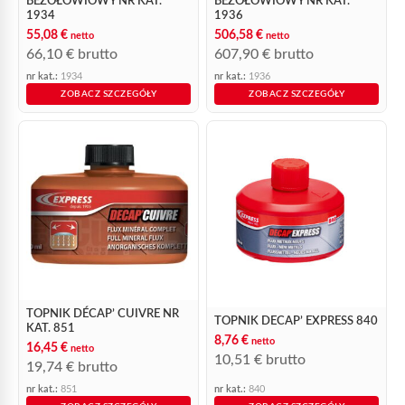
BEZOŁOWIOWY NR KAT.
BEZOŁOWIOWY NR KAT.
1934
1936
55,08
€
506,58
€
netto
netto
66,10
€
brutto
607,90
€
brutto
nr kat.:
1934
nr kat.:
1936
ZOBACZ SZCZEGÓŁY
ZOBACZ SZCZEGÓŁY
TOPNIK DÉCAP’ CUIVRE NR
TOPNIK DECAP’ EXPRESS 840
KAT. 851
8,76
€
netto
16,45
€
netto
10,51
€
brutto
19,74
€
brutto
nr kat.:
851
nr kat.:
840