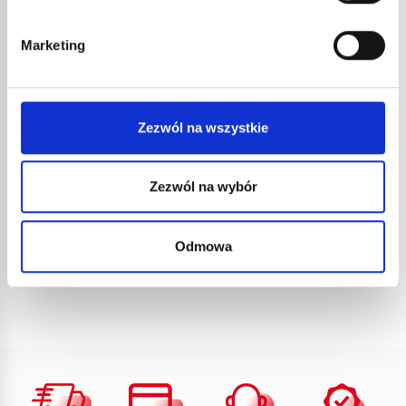
Marketing
GROT DO LUTOWNICY
DEKARSKIEJ 1778 LONG LIFE
136,55
€
netto
Zezwól na wszystkie
163,86
€
brutto
nr kat.:
1778
ZOBACZ SZCZEGÓŁY
Zezwól na wybór
Odmowa
1
2
3
4
»