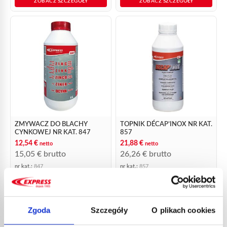
ZOBACZ SZCZEGÓŁY
ZOBACZ SZCZEGÓŁY
ZMYWACZ DO BLACHY
TOPNIK DÉCAP’INOX NR KAT.
CYNKOWEJ NR KAT. 847
857
12,54
€
21,88
€
netto
netto
15,05
€
brutto
26,26
€
brutto
nr kat.:
847
nr kat.:
857
ZOBACZ SZCZEGÓŁY
ZOBACZ SZCZEGÓŁY
Zgoda
Szczegóły
O plikach cookies