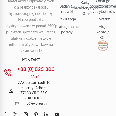
Obsługa
materiałów eksploatacyjnych
Karty
Badania i
posprzedażow
dla branży dekarskiej,
charakterystyki
rozwój
dystrybutorów
(KCh)
hydroizolacyjnej i sanitarnej.
Rekrutacja
Kontakt
Nasze produkty,
dystrybuowane w ponad 2500
Profesjonalne
Moje
porady
konto /
punktach sprzedaży we Francji,
KCh
ułatwiają codzienne życie
milionom użytkowników na
całym świecie.
KONTAKT
+33 (0) 825 800
251
ZAE de Lamirault 10
rue Henry Delbast F-
77183 CROISSY-
BEAUBOURG
info@express.fr