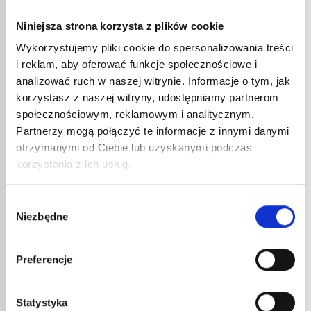
Niniejsza strona korzysta z plików cookie
Wykorzystujemy pliki cookie do spersonalizowania treści
i reklam, aby oferować funkcje społecznościowe i
analizować ruch w naszej witrynie. Informacje o tym, jak
korzystasz z naszej witryny, udostępniamy partnerom
TOPNIK DECAP’ GREEN 855
społecznościowym, reklamowym i analitycznym.
20,08
€
netto
24,10
€
brutto
Partnerzy mogą połączyć te informacje z innymi danymi
ZMYWACZ 850
otrzymanymi od Ciebie lub uzyskanymi podczas
38,12
€
netto
korzystania z ich usług.
45,74
€
brutto
nr kat.:
850
nr kat.:
855
Wybór
ZOBACZ SZCZEGÓŁY
ZOBACZ SZCZEGÓŁY
Niezbędne
zgody
Preferencje
Statystyka