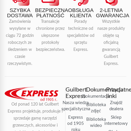
SZYBKA
BEZPIECZNA
OBSŁUGA
2-LETNIA
DOSTAWA
PŁATNOŚĆ
KLIENTA
GWARANCJA
Zamówienia
Transakcje
Porady
Wszystkie
wysyłane w
chronione przez
techniczne od
nasze produkty
ciągu 72 godzin
ulepszone
specjalistów od
objęte są
roboczych ze
protokoły
sprzętu
oficjalną
śledzeniem w
bezpieczeństwa.
Express.
gwarancją
czasie
Guilbert
rzeczywistym.
Express.
Guilbert
Dokumentacja
Przydatn
Express
linki
Dokumentacja
Nasza wiedza
Znajdź
Od ponad 120 lat Guilbert
Biblioteka
specjalistyczna
dealera
zdjęć
Express projektuje, produkuje i
Express
Sklep
sprzedaje gamę narzędzi
Biblioteka
od 1905
internetowy
grzewczych, akcesoriów i
wideo
roku