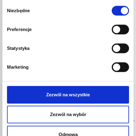
Wybór
Niezbędne
zgody
ZASOBNIK GAZU 555
10,03
€
netto
12,04
€
brutto
Preferencje
nr kat.:
555
ZOBACZ SZCZEGÓŁY
Statystyka
Marketing
Zezwól na wszystkie
SZYBKA
BEZPIECZNA
OBSŁUGA
2-LETNIA
Zezwól na wybór
DOSTAWA
PŁATNOŚĆ
KLIENTA
GWARANCJA
Zamówienia
Transakcje
Porady
Wszystkie
wysyłane w
chronione przez
techniczne od
nasze produkty
Odmowa