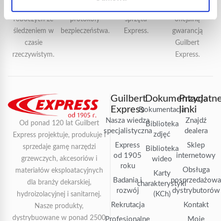
ciągu 72 godzin
ulepszone
specjalistów od
objęte są
roboczych ze
protokoły
sprzętu
oficjalną
śledzeniem w
bezpieczeństwa.
Express.
gwarancją
czasie
Guilbert
rzeczywistym.
Express.
Guilbert
Dokumentacja
Przydatn
Express
linki
Dokumentacja
Nasza wiedza
Znajdź
Od ponad 120 lat Guilbert
Biblioteka
specjalistyczna
dealera
zdjęć
Express projektuje, produkuje i
Express
Sklep
sprzedaje gamę narzędzi
Biblioteka
od 1905
internetowy
grzewczych, akcesoriów i
wideo
roku
Obsługa
materiałów eksploatacyjnych
Karty
Badania i
posprzedażow
dla branży dekarskiej,
charakterystyki
rozwój
dystrybutorów
(KCh)
hydroizolacyjnej i sanitarnej.
Rekrutacja
Kontakt
Nasze produkty,
dystrybuowane w ponad 2500
Profesjonalne
Moje