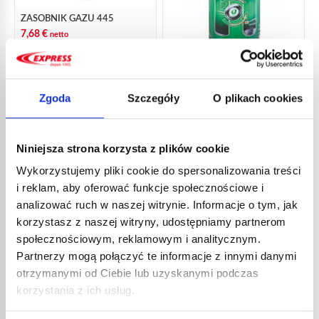
ZASOBNIK GAZU 445
7,68
€
netto
9,22
€
brutto
Zgoda
Szczegóły
O plikach cookies
NABÓJ Z BIOPROPANEM NR
KAT. 448
7,68
€
netto
9,22
€
brutto
Niniejsza strona korzysta z plików cookie
nr kat.:
445
nr kat.:
448
Wykorzystujemy pliki cookie do spersonalizowania treści
ZOBACZ SZCZEGÓŁY
ZOBACZ SZCZEGÓŁY
i reklam, aby oferować funkcje społecznościowe i
analizować ruch w naszej witrynie. Informacje o tym, jak
korzystasz z naszej witryny, udostępniamy partnerom
społecznościowym, reklamowym i analitycznym.
Partnerzy mogą połączyć te informacje z innymi danymi
otrzymanymi od Ciebie lub uzyskanymi podczas
korzystania z ich usług.