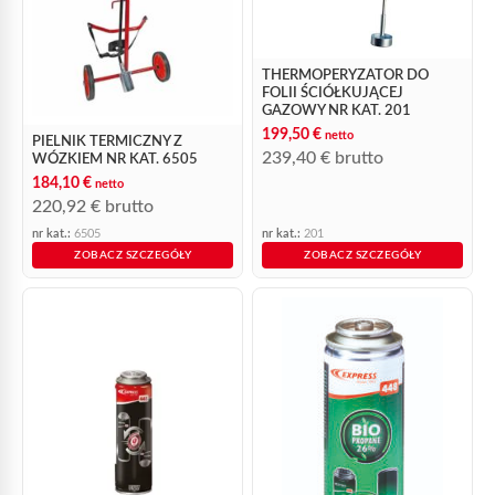
THERMOPERYZATOR DO
FOLII ŚCIÓŁKUJĄCEJ
GAZOWY NR KAT. 201
199,50
€
netto
PIELNIK TERMICZNY Z
239,40
€
brutto
WÓZKIEM NR KAT. 6505
184,10
€
netto
220,92
€
brutto
nr kat.:
6505
nr kat.:
201
ZOBACZ SZCZEGÓŁY
ZOBACZ SZCZEGÓŁY