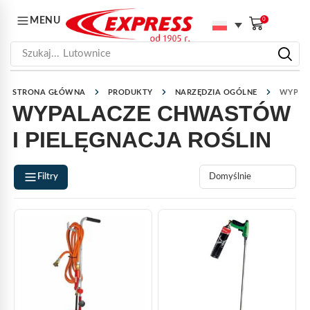
MENU
0
Szukaj...
Lutownice
STRONA GŁÓWNA
PRODUKTY
NARZĘDZIA OGÓLNE
WYPALA
WYPALACZE CHWASTÓW
I PIELĘGNACJA ROŚLIN
Filtry