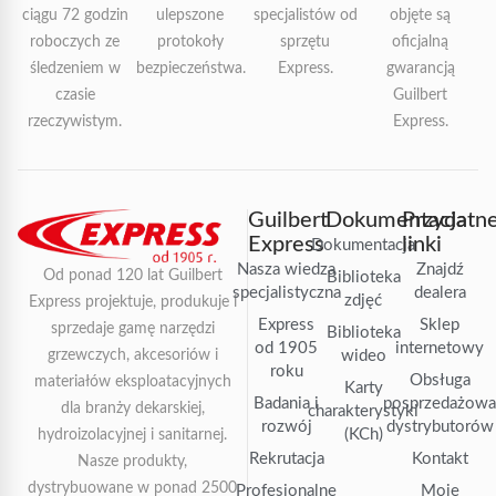
ciągu 72 godzin
ulepszone
specjalistów od
objęte są
roboczych ze
protokoły
sprzętu
oficjalną
śledzeniem w
bezpieczeństwa.
Express.
gwarancją
czasie
Guilbert
rzeczywistym.
Express.
Guilbert
Dokumentacja
Przydatn
Express
linki
Dokumentacja
Nasza wiedza
Znajdź
Od ponad 120 lat Guilbert
Biblioteka
specjalistyczna
dealera
zdjęć
Express projektuje, produkuje i
Express
Sklep
sprzedaje gamę narzędzi
Biblioteka
od 1905
internetowy
grzewczych, akcesoriów i
wideo
roku
Obsługa
materiałów eksploatacyjnych
Karty
Badania i
posprzedażow
dla branży dekarskiej,
charakterystyki
rozwój
dystrybutorów
(KCh)
hydroizolacyjnej i sanitarnej.
Rekrutacja
Kontakt
Nasze produkty,
dystrybuowane w ponad 2500
Profesjonalne
Moje