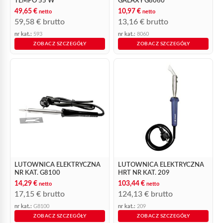
TEMPO 55 W
GALAXY G8060
49,65
€
10,97
€
netto
netto
59,58
€
brutto
13,16
€
brutto
nr kat.:
593
nr kat.:
8060
ZOBACZ SZCZEGÓŁY
ZOBACZ SZCZEGÓŁY
LUTOWNICA ELEKTRYCZNA
LUTOWNICA ELEKTRYCZNA
NR KAT. G8100
HRT NR KAT. 209
14,29
€
103,44
€
netto
netto
17,15
€
brutto
124,13
€
brutto
nr kat.:
G8100
nr kat.:
209
ZOBACZ SZCZEGÓŁY
ZOBACZ SZCZEGÓŁY