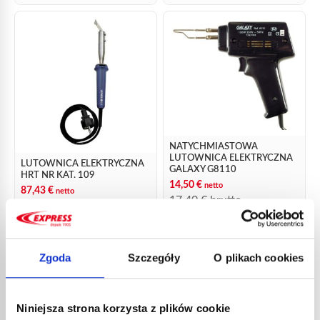
NATYCHMIASTOWA
LUTOWNICA ELEKTRYCZNA
LUTOWNICA ELEKTRYCZNA
GALAXY G8110
HRT NR KAT. 109
14,50
€
netto
87,43
€
netto
17,40
€
brutto
104,92
€
brutto
nr kat.:
109
nr kat.:
G8110
ZOBACZ SZCZEGÓŁY
ZOBACZ SZCZEGÓŁY
Zgoda
Szczegóły
O plikach cookies
Niniejsza strona korzysta z plików cookie