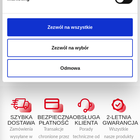
LUTOWNICA ELEKTRYCZNA
TEMPO 45 W NR KAT. 49
37,34
€
netto
44,81
€
brutto
Zezwól na wszystkie
nr kat.:
49
ZOBACZ SZCZEGÓŁY
Zezwól na wybór
Odmowa
SZYBKA
BEZPIECZNA
OBSŁUGA
2-LETNIA
DOSTAWA
PŁATNOŚĆ
KLIENTA
GWARANCJA
Zamówienia
Transakcje
Porady
Wszystkie
wysyłane w
chronione przez
techniczne od
nasze produkty