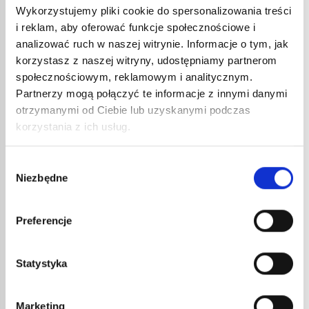
Wykorzystujemy pliki cookie do spersonalizowania treści
i reklam, aby oferować funkcje społecznościowe i
analizować ruch w naszej witrynie. Informacje o tym, jak
korzystasz z naszej witryny, udostępniamy partnerom
społecznościowym, reklamowym i analitycznym.
LUTOWNICA ELEKTRYCZNA
LUTOWNICA ELEKTRYCZNA
Partnerzy mogą połączyć te informacje z innymi danymi
TEMPO 25 W
TEMPO 35 W NR KAT. 393
otrzymanymi od Ciebie lub uzyskanymi podczas
34,85
€
47,32
€
netto
netto
korzystania z ich usług.
41,82
€
brutto
56,78
€
brutto
nr kat.:
29
nr kat.:
393
ZOBACZ SZCZEGÓŁY
ZOBACZ SZCZEGÓŁY
Wybór
Niezbędne
zgody
Preferencje
Statystyka
Marketing