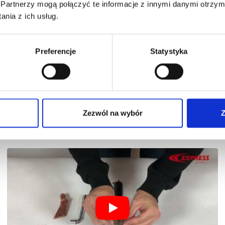
Partnerzy mogą połączyć te informacje z innymi danymi otrzym
nia z ich usług.
Preferencje
Statystyka
Zezwól na wybór
Z
Zakładanie końcówki złączki i zaciskanie –
jedna obręcz nr kat 963R