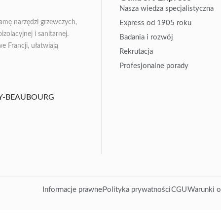
Nasza wiedza specjalistyczna
gamę narzędzi grzewczych,
Express od 1905 roku
zolacyjnej i sanitarnej.
Badania i rozwój
Francji, ułatwiają
Rekrutacja
Profesjonalne porady
ISSY-BEAUBOURG
Informacje prawne
Polityka prywatności
CGU
Warunki o