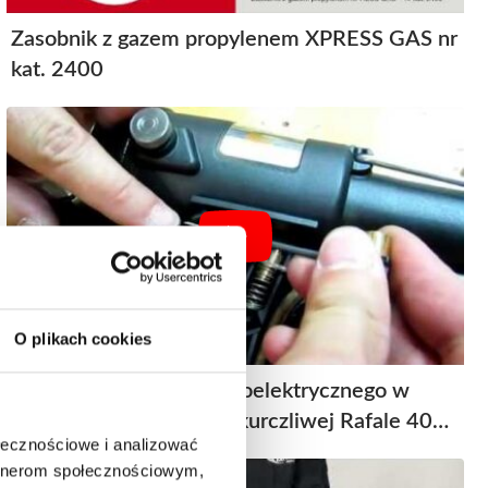
Zasobnik z gazem propylenem XPRESS GAS nr
kat. 2400
O plikach cookies
Wymiana zapalnika piezoelektrycznego w
pistolecie do folii termokurczliwej Rafale 4065
ołecznościowe i analizować
i 4040
artnerom społecznościowym,