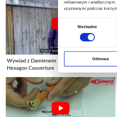
reklamowym i analitycznym. 
uzyskanymi podczas korzysta
Wybór
Niezbędne
zgody
Odmowa
Wywiad z Damienem Maillardem z firmy
Hexagon Couverture