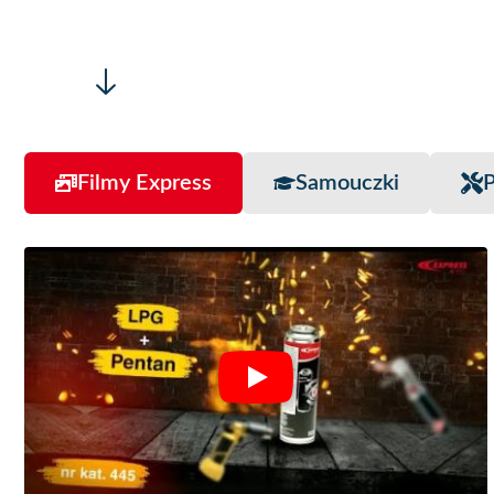
Filmy Express
Samouczki
P