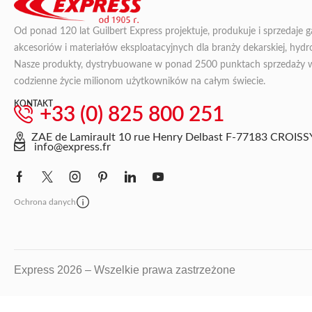
Od ponad 120 lat Guilbert Express projektuje, produkuje i sprzedaje 
akcesoriów i materiałów eksploatacyjnych dla branży dekarskiej, hydroi
Nasze produkty, dystrybuowane w ponad 2500 punktach sprzedaży we 
codzienne życie milionom użytkowników na całym świecie.
KONTAKT
+33 (0) 825 800 251
ZAE de Lamirault 10 rue Henry Delbast F-77183 CRO
info@express.fr
Ochrona danych
Express 2026 – Wszelkie prawa zastrzeżone