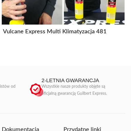
Vulcane Express Multi Klimatyzacja 481
2-LETNIA GWARANCJA
listów od
Wszystkie nasze produkty objęte są
oficjalną gwarancją Guilbert Express.
Dokumentacja
Przydatne linki