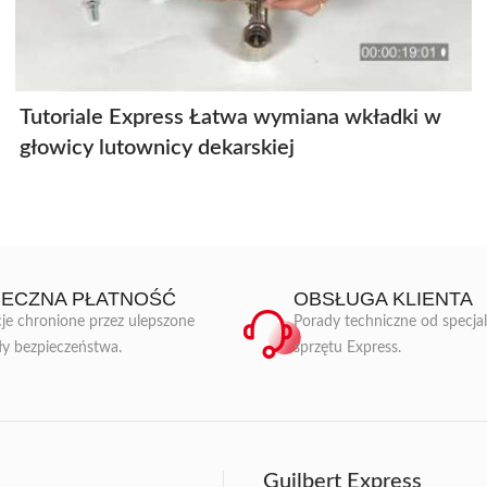
Tutoriale Express Łatwa wymiana wkładki w
głowicy lutownicy dekarskiej
IECZNA PŁATNOŚĆ
OBSŁUGA KLIENTA
je chronione przez ulepszone
Porady techniczne od specja
ły bezpieczeństwa.
sprzętu Express.
Guilbert Express