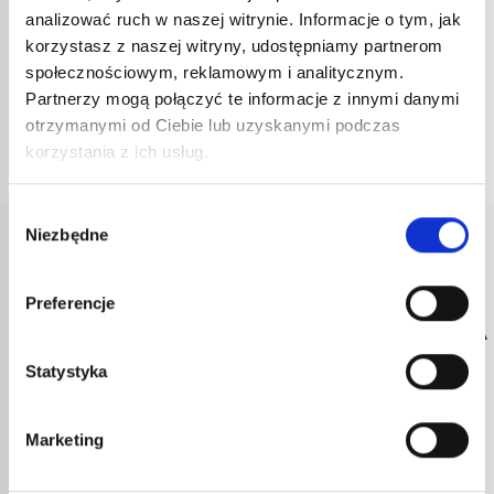
analizować ruch w naszej witrynie. Informacje o tym, jak
nr kat.:
1027
ZOBACZ SZCZEGÓŁY
korzystasz z naszej witryny, udostępniamy partnerom
społecznościowym, reklamowym i analitycznym.
Partnerzy mogą połączyć te informacje z innymi danymi
otrzymanymi od Ciebie lub uzyskanymi podczas
korzystania z ich usług.
Wybór
Niezbędne
zgody
Preferencje
SZYBKA
BEZPIECZNA
OBSŁUGA
2-LETNIA
DOSTAWA
PŁATNOŚĆ
KLIENTA
GWARANCJA
Zamówienia
Transakcje
Porady
Wszystkie
Statystyka
wysyłane w
chronione przez
techniczne od
nasze produkty
ciągu 72 godzin
ulepszone
specjalistów od
objęte są
roboczych ze
protokoły
sprzętu
oficjalną
Marketing
śledzeniem w
bezpieczeństwa.
Express.
gwarancją
czasie
Guilbert