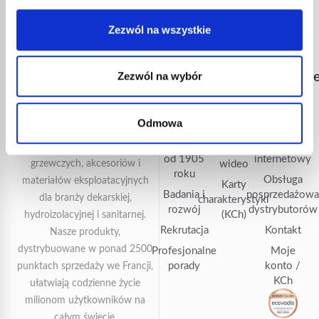
rzeczywistym.
Express.
Zezwól na wszystkie
Guilbert
Dokumentacja
Przydatn
Zezwól na wybór
Express
linki
Dokumentacja
Nasza wiedza
Znajdź
Od ponad 120 lat Guilbert
Biblioteka
Odmowa
specjalistyczna
dealera
zdjęć
Express projektuje, produkuje i
Express
Sklep
sprzedaje gamę narzędzi
Biblioteka
od 1905
internetowy
grzewczych, akcesoriów i
wideo
roku
Obsługa
materiałów eksploatacyjnych
Karty
Badania i
posprzedażow
dla branży dekarskiej,
charakterystyki
rozwój
dystrybutorów
(KCh)
hydroizolacyjnej i sanitarnej.
Rekrutacja
Kontakt
Nasze produkty,
dystrybuowane w ponad 2500
Profesjonalne
Moje
porady
konto /
punktach sprzedaży we Francji,
KCh
ułatwiają codzienne życie
milionom użytkowników na
całym świecie.