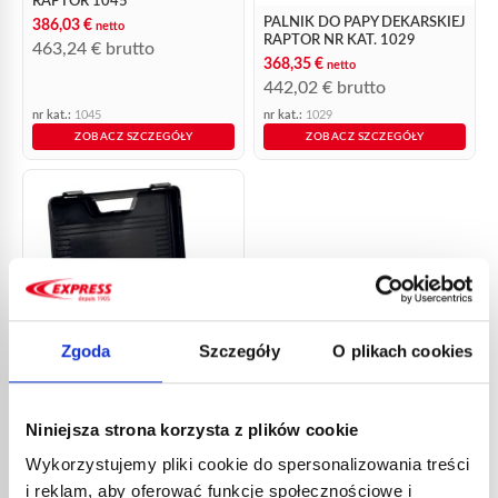
RAPTOR 1045
PALNIK DO PAPY DEKARSKIEJ
386,03
€
netto
RAPTOR NR KAT. 1029
463,24
€
brutto
368,35
€
netto
442,02
€
brutto
nr kat.:
1045
nr kat.:
1029
ZOBACZ SZCZEGÓŁY
ZOBACZ SZCZEGÓŁY
Zgoda
Szczegóły
O plikach cookies
PALNIK DO PAPY DEKARSKIEJ
Niniejsza strona korzysta z plików cookie
RAPTOR NR KAT. 1027
Wykorzystujemy pliki cookie do spersonalizowania treści
368,35
€
netto
442,02
€
brutto
i reklam, aby oferować funkcje społecznościowe i