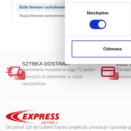
Wybór
Butle tlenowe i acetylenowe
Niezbędne
zgody
Stacja tlenowo-acetylenowa
Odmowa
SZYBKA DOSTAWA
BEZP
Zamówienia wysyłane w ciągu 72 godzin
Transakc
roboczych ze śledzeniem w czasie
protoko
rzeczywistym.
Od ponad 120 lat Guilbert Express projektuje, produkuje i sprzedaje 