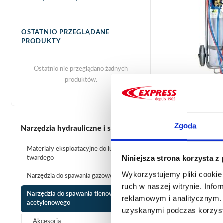
OSTATNIO PRZEGLĄDANE
PRODUKTY
Ostatnio nie przeglądano żadnych
produktów.
STACJA OKSYA
Zgoda
Narzędzia hydrauliczne i sanitarne
NR KAT. 2907
1 254,71 €
Od
Materiały eksploatacyjne do lutowania
Początkowo zaprojekt
Niniejsza strona korzysta z
twardego
hydraulikom i inżynie
Wykorzystujemy pliki cookie 
sprzętu o najlepszym s
Narzędzia do spawania gazowego
nr kat.:
2907
palnik acetylenowo-tl
ruch w naszej witrynie. Inf
wyprodukowany we Franc
Narzędzia do spawania tlenowo-
reklamowym i analitycznym. 
acetylenowego
uzyskanymi podczas korzysta
Akcesoria