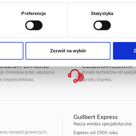
Preferencje
Statystyka
Zezwól na wybór
Z
IECZNA PŁATNOŚĆ
OBSŁUGA KLIENTA
je chronione przez ulepszone
Porady techniczne od specja
ły bezpieczeństwa.
sprzętu Express.
Guilbert Express
Nasza wiedza specjalistyczna
gamę narzędzi grzewczych,
Express od 1905 roku