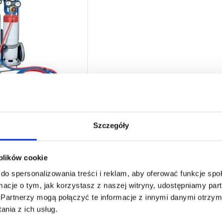
CETYLENOWA KORO
Szczegóły
owany, aby zapewnić
 plików cookie
rom chłodnictwa dostęp do
do spersonalizowania treści i reklam, aby oferować funkcje sp
tosunku jakości do ceny,
ZOBACZ SZCZEGÓŁY
enowy Koro Ref. 2907,
ormacje o tym, jak korzystasz z naszej witryny, udostępniamy p
ji,...
Partnerzy mogą połączyć te informacje z innymi danymi otrzym
nia z ich usług.