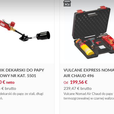
IK DEKARSKI DO PAPY
VULCANE EXPRESS NOM
OWY NR KAT. 5501
AIR CHAUD 496
70
€
199,56 €
netto
Od
4
€
brutto
239,47 € brutto
dekarski do papy ze stali, długi
Vulcane Nomad Air Chaud do papy i 
ń.
termozgrzewalnej w czarnej walizc