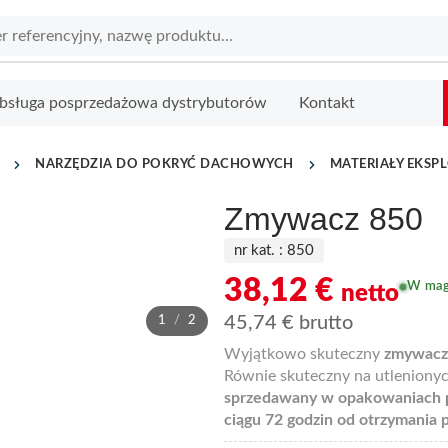
bsługa posprzedażowa dystrybutorów
Kontakt
NARZĘDZIA DO POKRYĆ DACHOWYCH
MATERIAŁY EKSP
Zmywacz 850
nr kat. :
850
38,12
€
W mag
netto
45,74
€
brutto
1
/
2
Wyjątkowo skuteczny
zmywac
Równie skuteczny na utleniony
sprzedawany w opakowaniach p
ciągu 72 godzin od otrzymania p