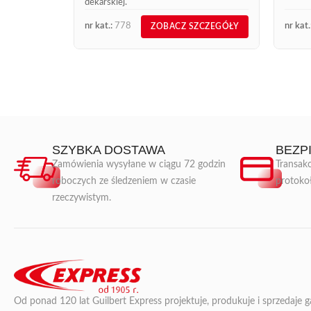
dekarskiej.
nr kat.:
778
nr kat.
ZOBACZ SZCZEGÓŁY
SZYBKA DOSTAWA
BEZP
Zamówienia wysyłane w ciągu 72 godzin
Transakc
roboczych ze śledzeniem w czasie
protoko
rzeczywistym.
Od ponad 120 lat Guilbert Express projektuje, produkuje i sprzedaje 