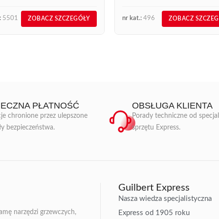
:
5501
nr kat.:
496
ZOBACZ SZCZEGÓŁY
ZOBACZ SZCZE
IECZNA PŁATNOŚĆ
OBSŁUGA KLIENTA
je chronione przez ulepszone
Porady techniczne od specja
ły bezpieczeństwa.
sprzętu Express.
Guilbert Express
Nasza wiedza specjalistyczna
gamę narzędzi grzewczych,
Express od 1905 roku