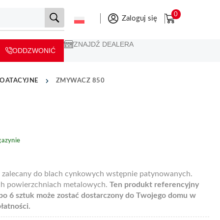
0
Zaloguj się
ZNAJDŹ DEALERA
ODDZWONIĆ
LOATACYJNE
ZMYWACZ 850
azynie
z
zalecany do blach cynkowych wstępnie patynowanych.
ch powierzchniach metalowych.
Ten produkt referencyjny
o 6 sztuk może zostać dostarczony do Twojego domu w
łatności.