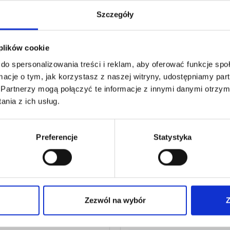
Szczegóły
ZESTAW-PODSTAWKA D
SALMIAKU I TOPNIKA Z
 plików cookie
KOWANIE 25 PĘDZELKÓW
PĘDZELKIEM 9640
do spersonalizowania treści i reklam, aby oferować funkcje sp
15,44
€
netto
60
€
netto
ormacje o tym, jak korzystasz z naszej witryny, udostępniamy p
18,53
€
brutto
2
€
brutto
Partnerzy mogą połączyć te informacje z innymi danymi otrzym
Bardzo praktyczny zestaw-podsta
zelków z włosia nr kat. 9643 w
nia z ich usług.
kat. 9640 - niezbędne przybory w
e, do topnika Express.
zasięgu ręki!
Preferencje
Statystyka
:
9643
nr kat.:
9640
ZOBACZ SZCZEGÓŁY
ZOBACZ SZCZE
Zezwól na wybór
Z