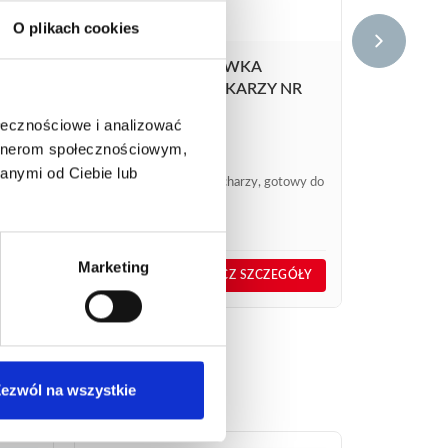
O plikach cookies
O
ZESTAW-PODSTAWKA
PREMIUM DLA DEKARZY NR
KAT. 9645
ołecznościowe i analizować
21,76
€
netto
artnerom społecznościowym,
26,11
€
brutto
anymi od Ciebie lub
wka nr
Zestaw dla dekarzy/blacharzy, gotowy do
użycia i do tego...
Marketing
nr kat.:
9645
GÓŁY
ZOBACZ SZCZEGÓŁY
ezwól na wszystkie