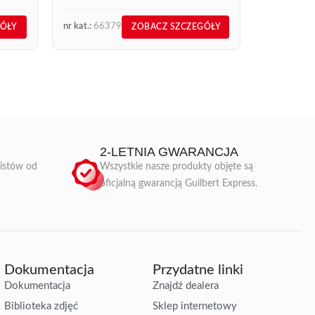
nr kat.:
66379
nr kat.:
150
GÓŁY
ZOBACZ SZCZEGÓŁY
2-LETNIA GWARANCJA
listów od
Wszystkie nasze produkty objęte są
oficjalną gwarancją Guilbert Express.
Dokumentacja
Przydatne linki
Dokumentacja
Znajdź dealera
Biblioteka zdjęć
Sklep internetowy