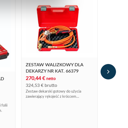
PALNIK 
TITAN’ 
ZESTAW WALIZKOWY DLA
130,13
€
DEKARZY NR KAT. 66379
156,16
€
b
270,44
€
AD
netto
Tytanowy pal
324,53
€
brutto
Zestaw dekarski gotowy do użycia
zawierający rękojeść z króccem
obrotowym Express nr kat. 603CR i
folii
grotem turbo nr kat. 779
e.