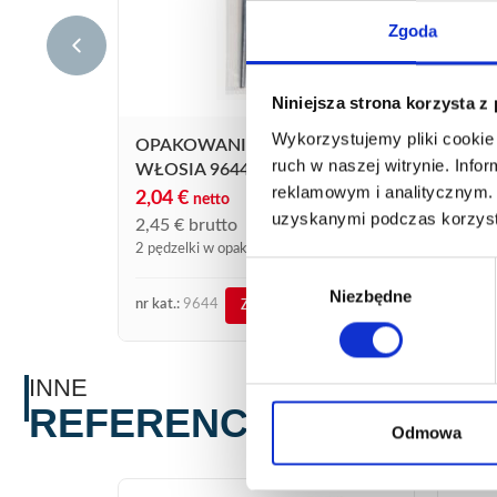
Zgoda
Niniejsza strona korzysta z
OPA
9643
Wykorzystujemy pliki cookie 
OPAKOWANIE 2 PĘDZELKI Z
17,
ruch w naszej witrynie. Inf
WŁOSIA 9644 DO TOPNIKA
21,1
reklamowym i analitycznym. 
2,04
€
netto
25 pęd
uzyskanymi podczas korzysta
2,45
€
brutto
torebc
2 pędzelki w opakowaniu
Wybór
Niezbędne
zgody
nr kat.:
9644
nr kat.
ZOBACZ SZCZEGÓŁY
INNE
REFERENCJE
Odmowa