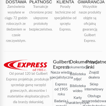
DOSTAWA
PŁATNOŚĆ
KLIENTA
GWARANCJA
Zamówienia
Transakcje
Porady
Wszystkie
wysyłane w
chronione przez
techniczne od
nasze produkty
ciągu 72 godzin
ulepszone
specjalistów od
objęte są
roboczych ze
protokoły
sprzętu
oficjalną
śledzeniem w
bezpieczeństwa.
Express.
gwarancją
czasie
Guilbert
rzeczywistym.
Express.
Guilbert
Dokumentacja
Przydatn
Express
linki
Dokumentacja
Nasza wiedza
Znajdź
Od ponad 120 lat Guilbert
Biblioteka
specjalistyczna
dealera
zdjęć
Express projektuje, produkuje i
Express
Sklep
sprzedaje gamę narzędzi
Biblioteka
od 1905
internetowy
grzewczych, akcesoriów i
wideo
roku
Obsługa
materiałów eksploatacyjnych
Karty
Badania i
posprzedażow
dla branży dekarskiej,
charakterystyki