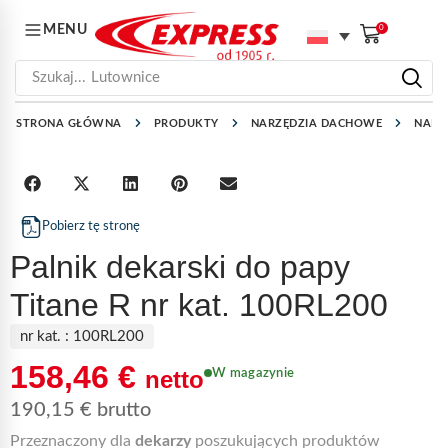
MENU
0
Szukaj...
Lutownice
STRONA GŁÓWNA
PRODUKTY
NARZĘDZIA DACHOWE
NARZ
Pobierz tę stronę
Palnik dekarski do papy
Titane R nr kat. 100RL200
nr kat. :
100RL200
158,46
€
netto
W magazynie
190,15
€
brutto
Przeznaczony dla
dekarzy
poszukujących produktów