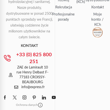
rozwój
dystrybutorów
(KCh)
hydroizolacyjnej i sanitarnej.
Rekrutacja
Kontakt
Nasze produkty,
dystrybuowane w ponad 2500
Profesjonalne
Moje
porady
konto /
punktach sprzedaży we Francji,
KCh
ułatwiają codzienne życie
milionom użytkowników na
całym świecie.
KONTAKT
+33 (0) 825 800
251
ZAE de Lamirault 10
rue Henry Delbast F-
77183 CROISSY-
BEAUBOURG
info@express.fr
Ochrona danych