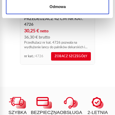
Odmowa
PALN
TITA
PRZEDŁUŻACZ 42 CM NR KAT.
171,
4726
205,
30,25
€
netto
Palnik 
36,30
€
brutto
Raptor
Przedłużacz nr kat. 4726 pozwala na
wydłużenie lancy do palników dekarskich i
starszych modeli palników do termicznego
nr kat.:
4726
nr kat.:
ZOBACZ SZCZEGÓŁY
odchwaszczania Jardi’Flam nr kat. 6900 i nr
kat....
SZYBKA
BEZPIECZNA
OBSŁUGA
2-LETNIA