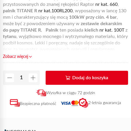
przystosowanych do znanej rękojeści Raptor
nr kat. 660
,
palnik
TITANE R
nr kat.
100RL2
00
,
wyposażony w lancę 130
mm i charakteryzujący się mocą
10
0
kW przy ciśn. 4 bar
,
może być z powodzeniem używany w
zestawie dekarskim
do papy TITANE R.
Palnik
ten posiada
kielich
nr kat. 100T
z
tytanu
, wyjątkowo mocnego i wytrzymałego materiału, który
podbił kosmos. Lekki i poręczny, nadaje się szczególnie do
prac za zewnątrz, wymagających precyzji i regularnego
płomienia.
Palnik jest dostępny u stałych dystrybutorów
Zobacz więcej
produktów Express.
Dodaj do koszyka
Wysyłka w ciągu 72 godzin
2-letnia gwarancja
Bezpieczna płatność