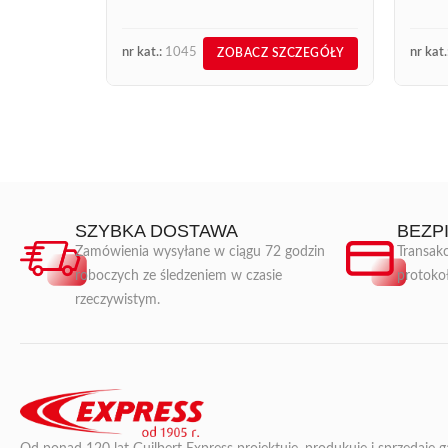
stałych dystrybutorów produktów
Express.
nr kat.:
1045
nr kat.
ZOBACZ SZCZEGÓŁY
SZYBKA DOSTAWA
BEZP
Zamówienia wysyłane w ciągu 72 godzin
Transakc
roboczych ze śledzeniem w czasie
protoko
rzeczywistym.