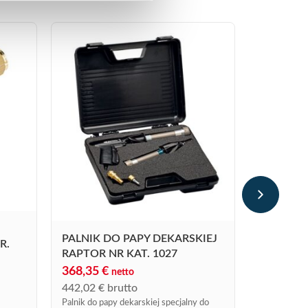
ZESTAW 
222,67
€
267,20
€
b
Zestaw skład
metalowego 
640 z obrot
PALNIK DO PAPY DEKARSKIEJ
R.
metrowego 
RAPTOR NR KAT. 1027
963/20S i r
wysokociśni
368,35
€
netto
442,02
€
brutto
Palnik do papy dekarskiej specjalny do