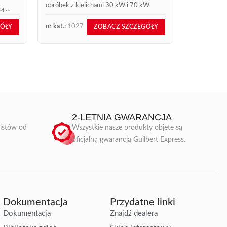
obróbek z kielichami 30 kW i 70 kW
ą.
nr kat.:
1027
nr kat.:
642
GÓŁY
ZOBACZ SZCZEGÓŁY
pus ze
jną.
2-LETNIA GWARANCJA
listów od
Wszystkie nasze produkty objęte są
oficjalną gwarancją Guilbert Express.
Dokumentacja
Przydatne linki
Dokumentacja
Znajdź dealera