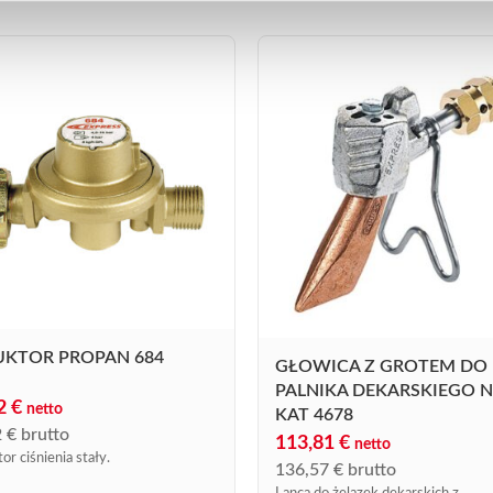
UKTOR PROPAN 684
GŁOWICA Z GROTEM DO
PALNIKA DEKARSKIEGO N
52
€
netto
KAT 4678
2
€
brutto
113,81
€
netto
or ciśnienia stały.
136,57
€
brutto