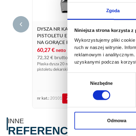
Zgoda
DYSZA NR KAT. 20101 DO
Niniejsza strona korzysta z
PISTOLETU ELETRYCZNEGO
Wykorzystujemy pliki cookie 
NA GORĄCE POWIETRZE
ruch w naszej witrynie. Inf
DYSZ
60,27
€
netto
PIS
reklamowym i analitycznym. 
72,32
€
brutto
NA 
uzyskanymi podczas korzysta
Płaska dysza 20 mm do elektrycznego
71,
pistoletu dekarskiego na gorące
powietrze
Wybór
85,4
Płaska
Niezbędne
zgody
elektr
gorące
nr kat.:
20101
nr kat.
ZOBACZ SZCZEGÓŁY
INNE
Odmowa
REFERENCJE