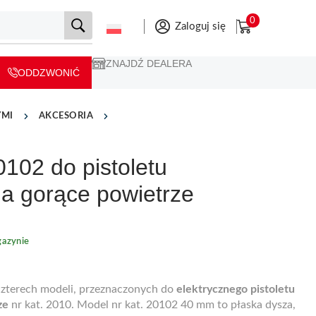
0
Zaloguj się
ZNAJDŹ DEALERA
ODDZWONIĆ
YMI
AKCESORIA
0102 do pistoletu
na gorące powietrze
azynie
 czterech modeli, przeznaczonych do
elektrycznego pistoletu
ze
nr kat. 2010. Model nr kat. 20102 40 mm to płaska dysza,