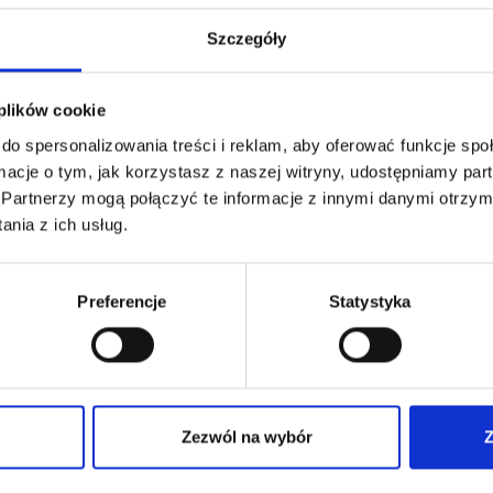
Szczegóły
DYSZA NR KAT. 20104 DO
 plików cookie
PISTOLETU ELEKTRYCZN
do spersonalizowania treści i reklam, aby oferować funkcje sp
NA GORĄCE POWIETRZE
ormacje o tym, jak korzystasz z naszej witryny, udostępniamy p
A NR KAT. 20103 DO
71,24
€
netto
TOLETU ELEKTRYCZNEGO
Partnerzy mogą połączyć te informacje z innymi danymi otrzym
85,49
€
brutto
GORĄCE POWIETRZE
nia z ich usług.
Płaska, zagięta dysza 40 mm do
24
€
netto
elektrycznego pistoletu dekarskie
gorące powietrze
9
€
brutto
, zagięta dysza 20 mm do
Preferencje
Statystyka
ycznego pistoletu dekarskiego na
 powietrze
:
20103
nr kat.:
20104
ZOBACZ SZCZEGÓŁY
ZOBACZ SZCZE
Zezwól na wybór
Z