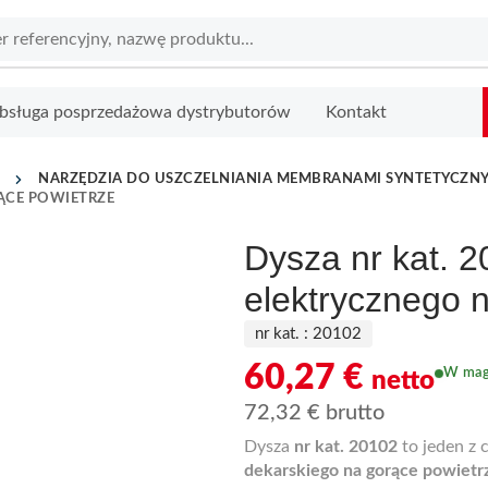
bsługa posprzedażowa dystrybutorów
Kontakt
NARZĘDZIA DO USZCZELNIANIA MEMBRANAMI SYNTETYCZN
RĄCE POWIETRZE
Dysza nr kat. 2
elektrycznego 
nr kat. :
20102
60,27
€
W mag
netto
72,32
€
brutto
Dysza
nr kat. 20102
to jeden z
dekarskiego na gorące powietr