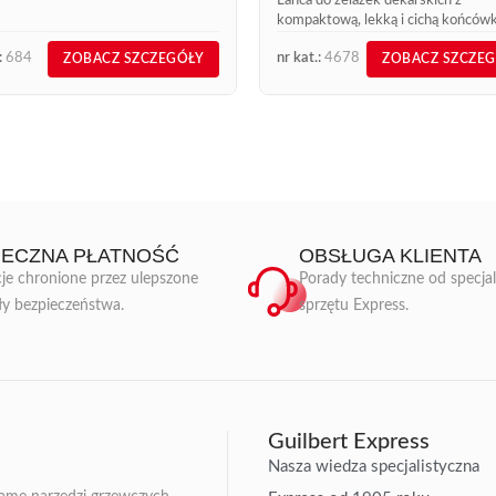
Lanca do żelazek dekarskich z
kompaktową, lekką i cichą końcówk
Bardzo szybki wzrost temperatury.
:
684
nr kat.:
4678
ZOBACZ SZCZEGÓŁY
ZOBACZ SZCZE
Znacząca oszczędność energii. Kor
stali żeliwnej z obróbką antykorozy
Lanca...
IECZNA PŁATNOŚĆ
OBSŁUGA KLIENTA
je chronione przez ulepszone
Porady techniczne od specja
ły bezpieczeństwa.
sprzętu Express.
Guilbert Express
Nasza wiedza specjalistyczna