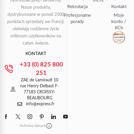
(KCh)
hydroizolacyjnej i sanitarnej.
Rekrutacja
Kontakt
Nasze produkty,
dystrybuowane w ponad 2500
Profesjonalne
Moje
porady
konto /
punktach sprzedaży we Francji,
KCh
ułatwiają codzienne życie
milionom użytkowników na
całym świecie.
KONTAKT
+33 (0) 825 800
251
ZAE de Lamirault 10
rue Henry Delbast F-
77183 CROISSY-
BEAUBOURG
info@express.fr
Ochrona danych