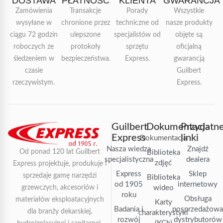
DOSTAWA
PŁATNOŚĆ
KLIENTA
GWARANCJA
Zamówienia
Transakcje
Porady
Wszystkie
wysyłane w
chronione przez
techniczne od
nasze produkty
ciągu 72 godzin
ulepszone
specjalistów od
objęte są
roboczych ze
protokoły
sprzętu
oficjalną
śledzeniem w
bezpieczeństwa.
Express.
gwarancją
czasie
Guilbert
rzeczywistym.
Express.
Guilbert
Dokumentacja
Przydatn
Express
linki
Dokumentacja
Nasza wiedza
Znajdź
Od ponad 120 lat Guilbert
Biblioteka
specjalistyczna
dealera
zdjęć
Express projektuje, produkuje i
Express
Sklep
sprzedaje gamę narzędzi
Biblioteka
od 1905
internetowy
grzewczych, akcesoriów i
wideo
roku
Obsługa
materiałów eksploatacyjnych
Karty
Badania i
posprzedażow
dla branży dekarskiej,
charakterystyki
rozwój
dystrybutorów