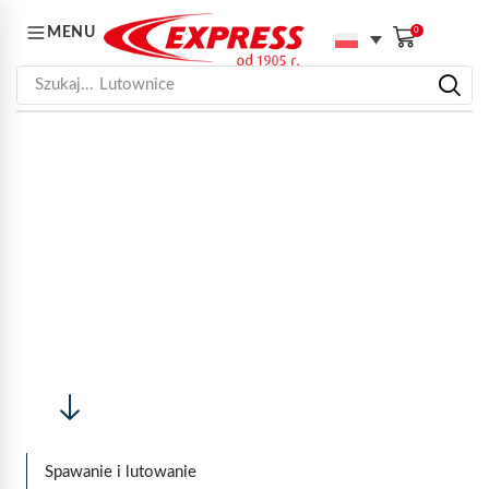
MENU
0
Szukaj...
Lutownice
STRONA GŁÓWNA
AKTUALNOSCI
USZCZELNIANIE
USZCZELNIANIE
Spawanie i lutowanie