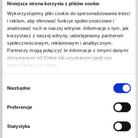
Niniejsza strona korzysta z plików cookie
Wykorzystujemy pliki cookie do spersonalizowania treści
i reklam, aby oferować funkcje społecznościowe i
analizować ruch w naszej witrynie. Informacje o tym, jak
Uszczelnianie
korzystasz z naszej witryny, udostępniamy partnerom
Rozwijacz do papy Express
społecznościowym, reklamowym i analitycznym.
Partnerzy mogą połączyć te informacje z innymi danymi
Skuteczność hydroizolacji bitumicznych sprawia, że są
otrzymanymi od Ciebie lub uzyskanymi podczas
one chętnie stosowane w budownictwie. Aby ułatwić
korzystania z ich usług.
i przyspieszyć montaż, a także zaoszczędzić fizycznej,
Czytaj więcej
męczącej pracy pracownikom, firma Express...
Wybór
Niezbędne
zgody
17
CZE
Preferencje
Statystyka