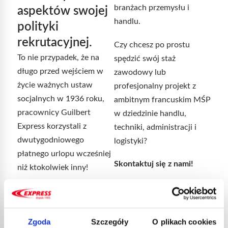
branżach przemysłu i
aspektów swojej
handlu.
polityki
rekrutacyjnej.
Czy chcesz po prostu
To nie przypadek, że na
spędzić swój staż
długo przed wejściem w
zawodowy lub
życie ważnych ustaw
profesjonalny projekt z
socjalnych w 1936 roku,
ambitnym francuskim MŚP
pracownicy Guilbert
w dziedzinie handlu,
Express korzystali z
techniki, administracji i
dwutygodniowego
logistyki?
płatnego urlopu wcześniej
Skontaktuj się z nami!
niż ktokolwiek inny!
Opierając się na założeniu,
że szczęśliwy pracownik,
który jest zaangażowany w
Zgoda
Szczegóły
O plikach cookies