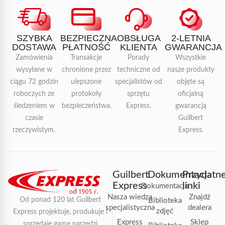
SZYBKA
BEZPIECZNA
OBSŁUGA
2-LETNIA
DOSTAWA
PŁATNOŚĆ
KLIENTA
GWARANCJA
Zamówienia
Transakcje
Porady
Wszystkie
wysyłane w
chronione przez
techniczne od
nasze produkty
ciągu 72 godzin
ulepszone
specjalistów od
objęte są
roboczych ze
protokoły
sprzętu
oficjalną
śledzeniem w
bezpieczeństwa.
Express.
gwarancją
czasie
Guilbert
rzeczywistym.
Express.
Guilbert
Dokumentacja
Przydatn
Express
linki
Dokumentacja
Nasza wiedza
Znajdź
Od ponad 120 lat Guilbert
Biblioteka
specjalistyczna
dealera
zdjęć
Express projektuje, produkuje i
Express
Sklep
sprzedaje gamę narzędzi