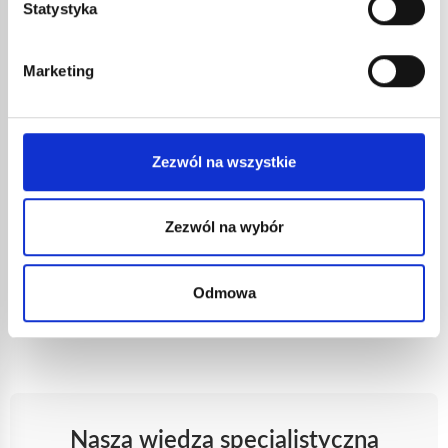
Statystyka
odpowiednie
predyspozycje,
Marketing
sprawimy, że
Państwa integracja
z firmą Guilbert
Express okaże się
Zezwól na wszystkie
wspólnym
sukcesem."
Zezwól na wybór
Philippe
Guilbert
Dyrektor
generalny
Odmowa
Nasza wiedza specjalistyczna