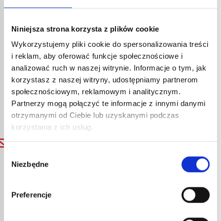
rozwój swojej firmy, jest
bardziej efektywnym
Niniejsza strona korzysta z plików cookie
pracownikiem w dłuższej
perspektywie, staraliśmy
Wykorzystujemy pliki cookie do spersonalizowania treści
i reklam, aby oferować funkcje społecznościowe i
się promować autonomię i
analizować ruch w naszej witrynie. Informacje o tym, jak
wzmocnienie pozycji
korzystasz z naszej witryny, udostępniamy partnerom
każdego z mężczyzn i
społecznościowym, reklamowym i analitycznym.
kobiet, którzy tworzą
Partnerzy mogą połączyć te informacje z innymi danymi
firmę.
otrzymanymi od Ciebie lub uzyskanymi podczas
korzystania z ich usług.
candidature@express.fr
Wybór
"Hamy Ralison, nasz
Niezbędne
zgody
kierownik ds.
zasobów ludzkich,
oraz ja, o ile tylko
Preferencje
będą Państwo mieli
na to ochotę i