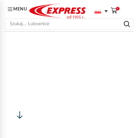
MENU
0
Szukaj...
Lutownice
STRONA GŁÓWNA
REKRUTACJA
REKRUTACJA