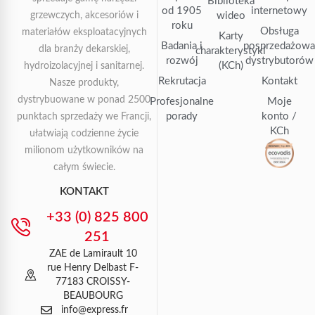
Biblioteka
od 1905
internetowy
grzewczych, akcesoriów i
wideo
roku
Obsługa
materiałów eksploatacyjnych
Karty
Badania i
posprzedażow
dla branży dekarskiej,
charakterystyki
rozwój
dystrybutorów
(KCh)
hydroizolacyjnej i sanitarnej.
Rekrutacja
Kontakt
Nasze produkty,
dystrybuowane w ponad 2500
Profesjonalne
Moje
porady
konto /
punktach sprzedaży we Francji,
KCh
ułatwiają codzienne życie
milionom użytkowników na
całym świecie.
KONTAKT
+33 (0) 825 800
251
ZAE de Lamirault 10
rue Henry Delbast F-
77183 CROISSY-
BEAUBOURG
info@express.fr