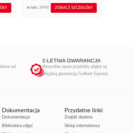
nr kat.:
2400
nr kat.:
555
GÓŁY
ZOBACZ SZCZEGÓŁY
2-LETNIA GWARANCJA
listów od
Wszystkie nasze produkty objęte są
oficjalną gwarancją Guilbert Express.
Dokumentacja
Przydatne linki
Dokumentacja
Znajdź dealera
Biblioteka zdjęć
Sklep internetowy