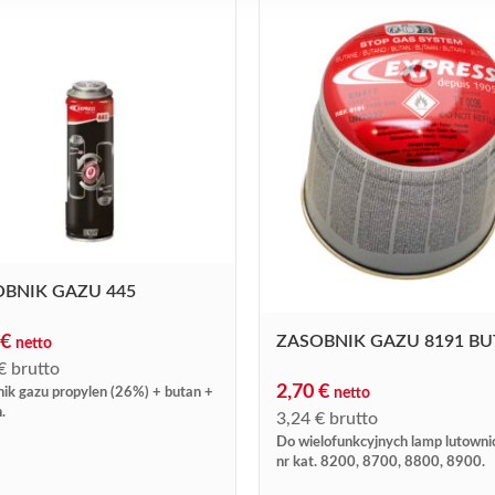
BNIK GAZU 445
ZASOBNIK GAZU 8191 B
€
netto
€
brutto
2,70
€
netto
ik gazu propylen (26%) + butan +
.
3,24
€
brutto
Do wielofunkcyjnych lamp lutowni
nr kat. 8200, 8700, 8800, 8900.