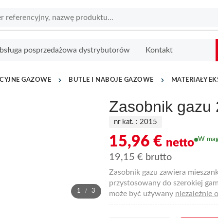
bsługa posprzedażowa dystrybutorów
Kontakt
ACYJNE GAZOWE
BUTLE I NABOJE GAZOWE
MATERIAŁY E
Zasobnik gazu
nr kat. :
2015
15,96
€
W mag
netto
19,15
€
brutto
Zasobnik gazu zawiera mieszankę
przystosowany do szerokiej gam
1
/
3
może być używany
niezależnie 