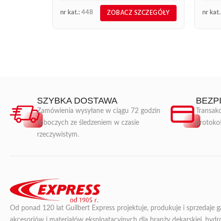
CO2 o 20%, przy zachowaniu tej samej
nr kat.:
448
nr kat.
ZOBACZ SZCZEGÓŁY
wydajności i jednoczesnym dalszym
korzystaniu z gazu LPG? ...
SZYBKA DOSTAWA
BEZP
Zamówienia wysyłane w ciągu 72 godzin
Transakc
roboczych ze śledzeniem w czasie
protoko
rzeczywistym.
Od ponad 120 lat Guilbert Express projektuje, produkuje i sprzedaje 
akcesoriów i materiałów eksploatacyjnych dla branży dekarskiej, hydroi