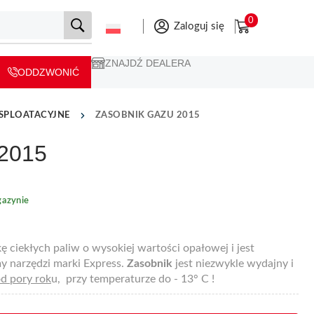
0
Zaloguj się
ZNAJDŹ DEALERA
ODDZWONIĆ
KSPLOATACYJNE
ZASOBNIK GAZU 2015
 2015
azynie
 ciekłych paliw o wysokiej wartości opałowej i jest
y narzędzi marki Express.
Zasobnik
jest niezwykle wydajny i
od pory rok
u, przy temperaturze do - 13° C !