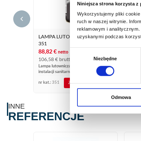
Niniejsza strona korzysta z
Wykorzystujemy pliki cookie 
ruch w naszej witrynie. Inf
reklamowym i analitycznym. 
uzyskanymi podczas korzysta
LAMPA LUTOWNICZA PIEZO
351
Wybór
88,82
€
netto
Niezbędne
zgody
106,58
€
brutto
Lampa lutownicza Piezo 351: palnik do
instalacji sanitarnych z zasobnikiem gazu
nr kat. 2015. Praca w każdej pozycji.
nr kat.:
351
ZOBACZ SZCZEGÓŁY
Odmowa
INNE
REFERENCJE