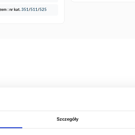
zem : nr kat.
351
/
511
/
525
Szczegóły