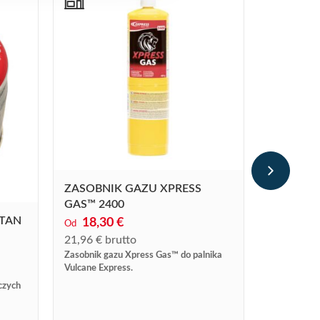
ZASOBNI
10,03
€
n
12,04
€
br
ZASOBNIK GAZU XPRESS
Zasobnik ga
GAS™ 2400
Bardziej wy
na butan, z
UTAN
18,30 €
Od
przeznaczon
21,96 € brutto
nr kat....
Zasobnik gazu Xpress Gas™ do palnika
Vulcane Express.
czych