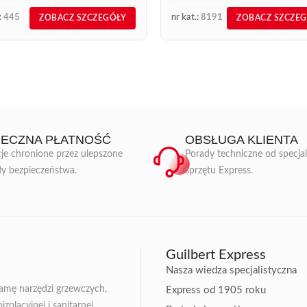
:
445
nr kat.:
8191
ZOBACZ SZCZEGÓŁY
ZOBACZ SZCZE
IECZNA PŁATNOŚĆ
OBSŁUGA KLIENTA
je chronione przez ulepszone
Porady techniczne od specja
ły bezpieczeństwa.
sprzętu Express.
Guilbert Express
Nasza wiedza specjalistyczna
gamę narzędzi grzewczych,
Express od 1905 roku
zolacyjnej i sanitarnej.