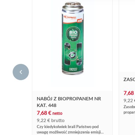
ZASO
7,68
NABÓJ Z BIOPROPANEM NR
9,22
KAT. 448
Zasobn
7,68
€
propan
netto
9,22
€
brutto
Czy kiedykolwiek brali Państwo pod
uwagę możliwość zmniejszenia emisji