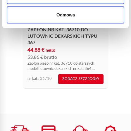
LANC
DEKA
Odmowa
40,2
48,3
ZAPŁON NR KAT. 36710 DO
Nowość
dopasow
LUTOWNIC DEKARSKICH TYPU
specyfi
367
44,88
€
netto
53,86
€
brutto
Zapłon piezo nr kat. 36710 do starszych
modeli lutownic dekarskich nr kat. 364,
367/8 i 367/9. Zapłon nr kat. 36710 do
nr kat.:
36710
nr kat.:
ZOBACZ SZCZEGÓŁY
lutownic dekarskich typu...