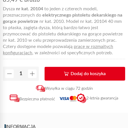
85,49
€
brutto
Dysza
nr kat. 20104
to jeden z czterech modeli,
przeznaczonych do
elektrycznego pistoletu dekarskiego na
gorące powietrze
nr kat. 2010. Model nr kat. 20104 40 mm
to płaska, zagięta dysza, którą bardzo łatwo jest
przymocować do pistoletu dekarskiego na gorące powietrze
nr kat. 2010 w celu przeprowadzenia zamierzonych prac.
Cztery dostępne modele pozwalają
pracę w rozmaitych
konfiguracjach
, w zależności od specyficznych potrzeb.
Dodaj do koszyka
Wysyłka w ciągu 72 godzin
2-letnia gwarancja
Bezpieczna płatność
INFORMACJA