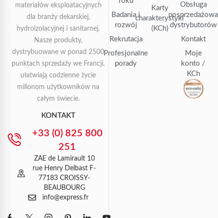
roku
Obsługa
materiałów eksploatacyjnych
Karty
Badania i
posprzedażow
dla branży dekarskiej,
charakterystyki
rozwój
dystrybutorów
(KCh)
hydroizolacyjnej i sanitarnej.
Rekrutacja
Kontakt
Nasze produkty,
dystrybuowane w ponad 2500
Profesjonalne
Moje
porady
konto /
punktach sprzedaży we Francji,
KCh
ułatwiają codzienne życie
milionom użytkowników na
całym świecie.
KONTAKT
+33 (0) 825 800
251
ZAE de Lamirault 10
rue Henry Delbast F-
77183 CROISSY-
BEAUBOURG
info@express.fr