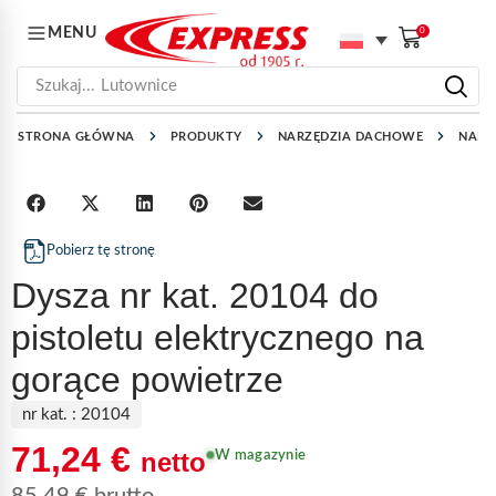
MENU
0
Szukaj...
Lutownice
STRONA GŁÓWNA
PRODUKTY
NARZĘDZIA DACHOWE
NARZ
Pobierz tę stronę
Dysza nr kat. 20104 do
pistoletu elektrycznego na
gorące powietrze
nr kat. :
20104
71,24
€
netto
W magazynie