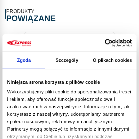
PRODUKTY
POWIĄZANE
Zgoda
Szczegóły
O plikach cookies
Niniejsza strona korzysta z plików cookie
Wykorzystujemy pliki cookie do spersonalizowania treści
DYSZ
i reklam, aby oferować funkcje społecznościowe i
PIST
analizować ruch w naszej witrynie. Informacje o tym, jak
GORĄ
korzystasz z naszej witryny, udostępniamy partnerom
60,2
społecznościowym, reklamowym i analitycznym.
72,3
Partnerzy mogą połączyć te informacje z innymi danymi
DYSZA NR KAT. 20101 DO
Płaska
otrzymanymi od Ciebie lub uzyskanymi podczas
PISTOLETU ELETRYCZNEGO NA
pistole