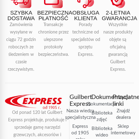
SZYBKA
BEZPIECZNA
OBSŁUGA
2-LETNIA
DOSTAWA
PŁATNOŚĆ
KLIENTA
GWARANCJA
Zamówienia
Transakcje
Porady
Wszystkie
wysyłane w
chronione przez
techniczne od
nasze produkty
ciągu 72 godzin
ulepszone
specjalistów od
objęte są
roboczych ze
protokoły
sprzętu
oficjalną
śledzeniem w
bezpieczeństwa.
Express.
gwarancją
czasie
Guilbert
rzeczywistym.
Express.
Guilbert
Dokumentacja
Przydatn
Express
linki
Dokumentacja
Nasza wiedza
Znajdź
Od ponad 120 lat Guilbert
Biblioteka
specjalistyczna
dealera
zdjęć
Express projektuje, produkuje i
Express
Sklep
sprzedaje gamę narzędzi
Biblioteka
od 1905
internetowy
grzewczych, akcesoriów i
wideo