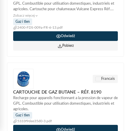
GPL. Combustible pour utilisation domestiques, industriels et
agricoles. Cartouche pour chalumeaux Vulcane Express Réf.
G460,...
Zobacz więcej
Gaz i tlen
2400-FDS-009a-FR-6-13.pdf
Odwiedź
Pobierz
Francais
CARTOUCHE DE GAZ BUTANE – RÉF. 8190
Recharge pour appareils fonctionnant a la pression de vapeur de
GPL. Combustible pour utilisation domestiques, industriels et
agricoles.
Gaz i tlen
5333f9dee35d0-3.pdf
Odwiedź