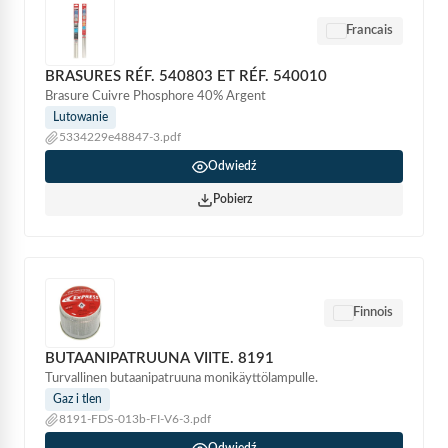
Francais
BRASURES RÉF. 540803 ET RÉF. 540010
Brasure Cuivre Phosphore 40% Argent
Lutowanie
5334229e48847-3.pdf
Odwiedź
Pobierz
Finnois
BUTAANIPATRUUNA VIITE. 8191
Turvallinen butaanipatruuna monikäyttölampulle.
Gaz i tlen
8191-FDS-013b-FI-V6-3.pdf
Odwiedź