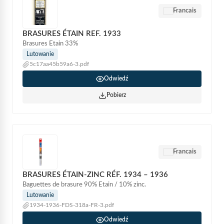
Francais
BRASURES ÉTAIN REF. 1933
Brasures Etain 33%
Lutowanie
5c17aa45b59a6-3.pdf
Odwiedź
Pobierz
Francais
BRASURES ÉTAIN-ZINC RÉF. 1934 – 1936
Baguettes de brasure 90% Etain / 10% zinc.
Lutowanie
1934-1936-FDS-318a-FR-3.pdf
Odwiedź