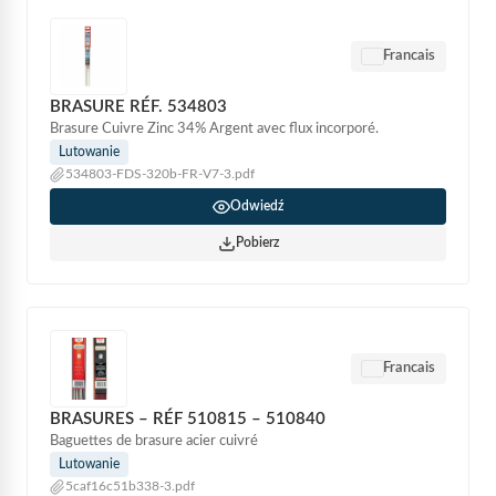
Francais
BRASURE RÉF. 534803
Brasure Cuivre Zinc 34% Argent avec flux incorporé.
Lutowanie
534803-FDS-320b-FR-V7-3.pdf
Odwiedź
Pobierz
Francais
BRASURES – RÉF 510815 – 510840
Baguettes de brasure acier cuivré
Lutowanie
5caf16c51b338-3.pdf