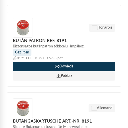
Hongrois
BUTÁN PATRON REF. 8191
Biztonságos butánpatron többcélú lámpához.
Gaz i tlen
8191-FDS-013b-HU-V6-3.pdf
Odwiedź
Pobierz
Allemand
BUTANGASKARTUSCHE ART.-NR. 8191
Sichere Butangaskartusche für Mehrweglampe.