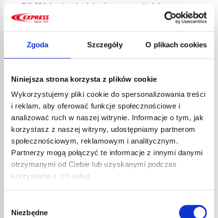
Réf. 524 dans le cadre de la mise en œuvre du chalumeau
oxyacétylénique Koro Réf....
Gaz i tlen
522-523-FDS-001d-FR-V4-18.pdf
Zgoda
Szczegóły
O plikach cookies
Odwiedź
Pobierz
Niniejsza strona korzysta z plików cookie
Wykorzystujemy pliki cookie do spersonalizowania treści
i reklam, aby oferować funkcje społecznościowe i
analizować ruch w naszej witrynie. Informacje o tym, jak
Francais
korzystasz z naszej witryny, udostępniamy partnerom
społecznościowym, reklamowym i analitycznym.
BRASURE RÉF. 506805
Partnerzy mogą połączyć te informacje z innymi danymi
Brasure cuivre phosphore 6% Argent
Lutowanie
otrzymanymi od Ciebie lub uzyskanymi podczas
5334226fa26e1-3.pdf
korzystania z ich usług.
Odwiedź
Wybór
Pobierz
Niezbędne
zgody