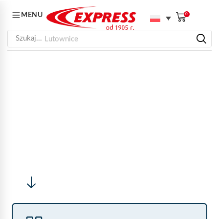
MENU
0
Szukaj...
Lutownice
STRONA GŁÓWNA
KARTY CHARAKTERYSTYKI
KARTY
CHARAKTERYSTYKI