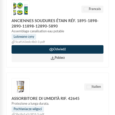
Francais
ANCIENNES SOUDURES ÉTAIN RÉF. 1895-1898-
2890-11898-12890-5890
Assemblage canalisation eau potable
Lutowane cyny
5caf143edc4b0-3.pdf
Odwiedź
Pobierz
Italien
ASSORBITORE DI UMIDITÀ RIF. 42645
Protezione a lunga durata.
Pochłaniacze wilgoci
5bc8a1a2c9f1f-3.pdf