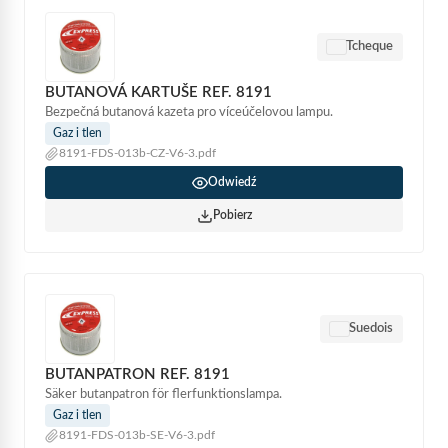
Tcheque
BUTANOVÁ KARTUŠE REF. 8191
Bezpečná butanová kazeta pro víceúčelovou lampu.
Gaz i tlen
8191-FDS-013b-CZ-V6-3.pdf
Odwiedź
Pobierz
Suedois
BUTANPATRON REF. 8191
Säker butanpatron för flerfunktionslampa.
Gaz i tlen
8191-FDS-013b-SE-V6-3.pdf