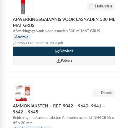
Hollandais
AFWERKINGSGALVANIS VOOR LASNADEN 500 ML
MAT GRIJS
Afwerkingsgalvanis voor lasnaden 500 ml MAT GRIJS.
Aerozole
99660-FDS-622c-NL-V3-3.pdf
Odwiedź
Pobierz
Danois
AMMONIAKSTEN – REF. 9042 – 9640- 9641 –
9642 – 9645
Bejdsning med ammoniaksten Ammoniumchlorid (NH4Cl) 65 x
45 x 20 mm