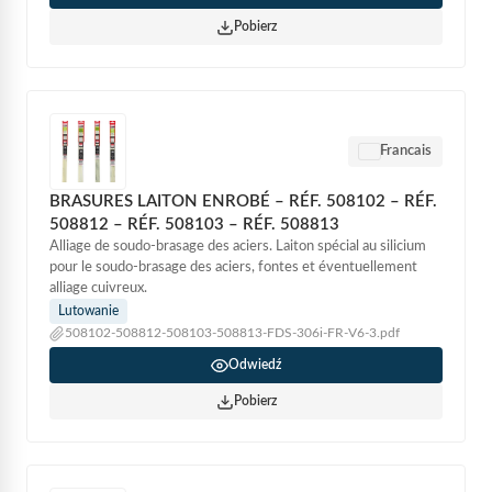
Pobierz
Francais
BRASURES LAITON ENROBÉ – RÉF. 508102 – RÉF.
508812 – RÉF. 508103 – RÉF. 508813
Alliage de soudo-brasage des aciers. Laiton spécial au silicium
pour le soudo-brasage des aciers, fontes et éventuellement
alliage cuivreux.
Lutowanie
508102-508812-508103-508813-FDS-306i-FR-V6-3.pdf
Odwiedź
Pobierz