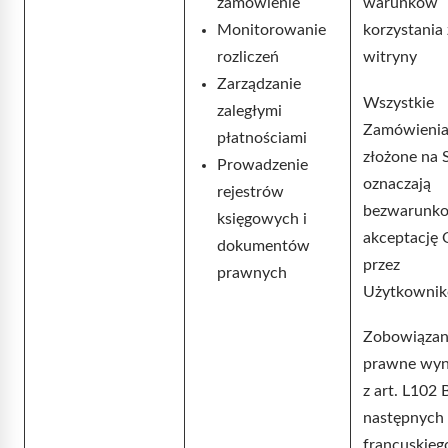
zamówienie
warunków
Monitorowanie
korzystania 
rozliczeń
witryny
Zarządzanie
Wszystkie
zaległymi
Zamówieni
płatnościami
złożone na 
Prowadzenie
oznaczają
rejestrów
bezwarunk
księgowych i
akceptację
dokumentów
przez
prawnych
Użytkownik
Zobowiązan
prawne wyn
z art. L102 B
następnych
francuskieg