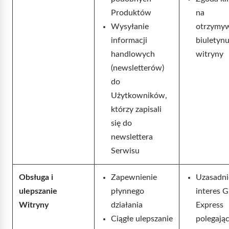
Produktów
na
Wysyłanie
otrzymy
informacji
biuletyn
handlowych
witryny
(newsletterów)
do
Użytkowników,
którzy zapisali
się do
newslettera
Serwisu
Obsługa i
Zapewnienie
Uzasadn
ulepszanie
płynnego
interes G
Witryny
działania
Express
Ciągłe ulepszanie
polegają