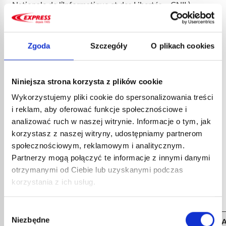
Nationale de l’Informatique et des Libertés – CNIL).
ARTYKUŁ 3 – TOŻSAMOŚĆ
ADMINISTRATORA DANYCH
Zgoda
Szczegóły
O plikach cookies
Administratorem danych jest Guilbert Express,
uproszczona spółka akcyjna o kapitale 630 000,00 euro,
Niniejsza strona korzysta z plików cookie
zarejestrowana w rejestrze handlowym i spółek Meaux
Wykorzystujemy pliki cookie do spersonalizowania treści
pod numerem 572 055 812, z siedzibą pod adresem ZAE
i reklam, aby oferować funkcje społecznościowe i
de Lamirault – 10 rue Henry Delbast – F77183 Croissy-
analizować ruch w naszej witrynie. Informacje o tym, jak
Beaubourg.
korzystasz z naszej witryny, udostępniamy partnerom
społecznościowym, reklamowym i analitycznym.
ARTYKUŁ 4 – CEL GROMADZENIA
Partnerzy mogą połączyć te informacje z innymi danymi
DANYCH
otrzymanymi od Ciebie lub uzyskanymi podczas
W kontekście Witryny Guilbert Express gromadzi dane
korzystania z ich usług.
niezbędne do wyraźnych celów określonych poniżej:
Wybór
Niezbędne
zgody
CEL
PODCEL
PODST