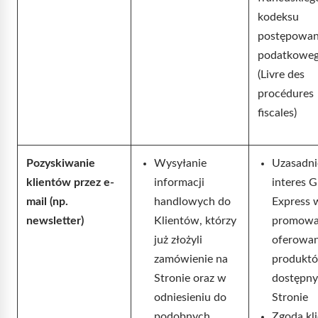
kodeksu
postępowan
podatkowe
(Livre des
procédures
fiscales)
Pozyskiwanie
Wysyłanie
Uzasadn
klientów przez e-
informacji
interes G
mail (np.
handlowych do
Express 
newsletter)
Klientów, którzy
promowan
już złożyli
oferowan
zamówienie na
produkt
Stronie oraz w
dostępny
odniesieniu do
Stronie
podobnych
Zgoda kl