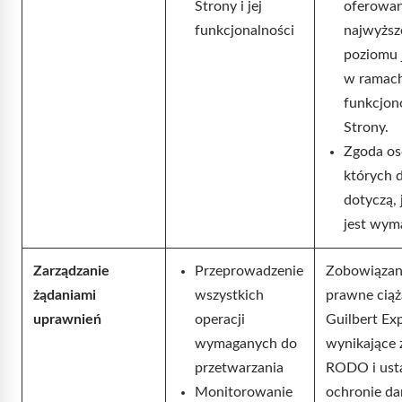
Strony i jej
oferowan
funkcjonalności
najwyższ
poziomu 
w ramac
funkcjon
Strony.
Zgoda os
których 
dotyczą, j
jest wym
Zarządzanie
Przeprowadzenie
Zobowiązan
żądaniami
wszystkich
prawne ciąż
uprawnień
operacji
Guilbert Ex
wymaganych do
wynikające 
przetwarzania
RODO i ust
Monitorowanie
ochronie d