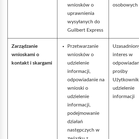
wniosków o
osobowych
uprawnienia
wysyłanych do
Guilbert Express
Zarządzanie
Przetwarzanie
Uzasadnion
wnioskami o
wniosków o
interes w
kontakt i skargami
udzielenie
odpowiadan
informacji,
prośby
odpowiadanie na
Użytkownik
wnioski o
udzielenie
udzielenie
informacji
informacji,
podejmowanie
działań
następczych w
związku z