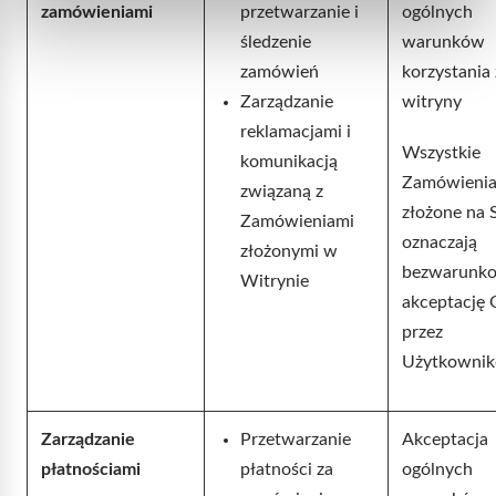
zamówieniami
przetwarzanie i
ogólnych
śledzenie
warunków
zamówień
korzystania 
Zarządzanie
witryny
reklamacjami i
Wszystkie
komunikacją
Zamówieni
związaną z
złożone na 
Zamówieniami
oznaczają
złożonymi w
bezwarunk
Witrynie
akceptację
przez
Użytkownik
Zarządzanie
Przetwarzanie
Akceptacja
płatnościami
płatności za
ogólnych