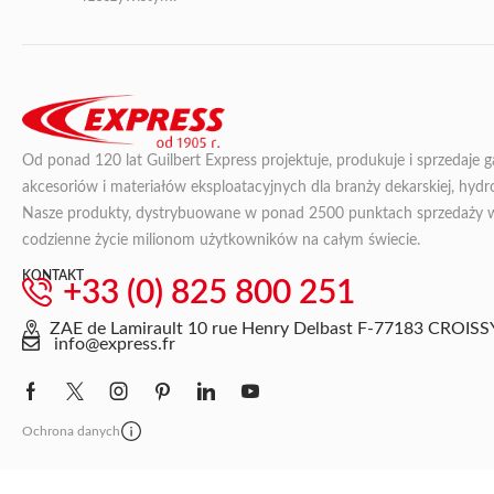
Od ponad 120 lat Guilbert Express projektuje, produkuje i sprzedaje 
akcesoriów i materiałów eksploatacyjnych dla branży dekarskiej, hydroi
Nasze produkty, dystrybuowane w ponad 2500 punktach sprzedaży we 
codzienne życie milionom użytkowników na całym świecie.
KONTAKT
+33 (0) 825 800 251
ZAE de Lamirault 10 rue Henry Delbast F-77183 CRO
info@express.fr
Ochrona danych