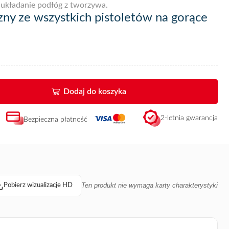
 układanie podłóg z tworzywa.
czny ze wszystkich pistoletów na gorące
się także do naprawy brezentowej plandeki, do łączenia
ej farby i osuszania lakierowych pokryć, odszraniania
 zapieczonych lub zardzewiałych śrub. Pistolet na gorące
ażony w zapalnik piezoelektryczny i pozwala na pracę w
Dodaj do koszyka
 do -8°C. W zestawie dysza płaska
nr kat. 11965
i dysza
naczone wyłącznie do palnika Guilbert Express 4600 i n
abój
2-letnia gwarancja
Bezpieczna płatność
Ten produkt nie wymaga karty charakterystyki
Pobierz wizualizacje HD