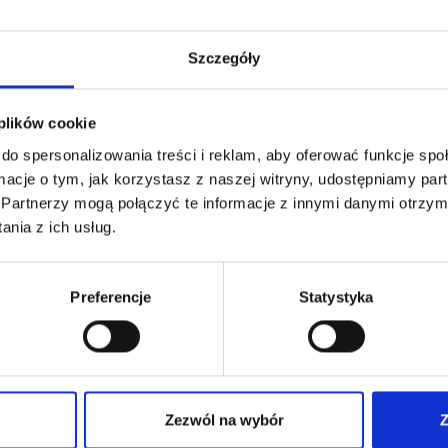
Szczegóły
 plików cookie
do spersonalizowania treści i reklam, aby oferować funkcje sp
ormacje o tym, jak korzystasz z naszej witryny, udostępniamy p
Partnerzy mogą połączyć te informacje z innymi danymi otrzym
nia z ich usług.
A PŁASKA 11965 DO
TOLETU NA GORĄCE
ZASOBNIK GAZU 445
IETRZE
Preferencje
Statystyka
€
netto
7,68
€
netto
€
brutto
9,22
€
brutto
płaska do autonomicznego
Zasobnik gazu propylen (26%) + bu
etu na gorące powietrze.
propan.
Zezwól na wybór
Z