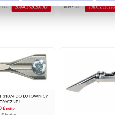
:
11965
nr kat.:
445
ZOBACZ SZCZEGÓŁY
ZOBACZ SZCZE
T 31074 DO LUTOWNICY
KTRYCZNEJ
30
€
netto
6
€
brutto