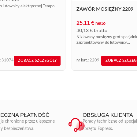
o lutownicy elektrycznej Tempo.
ZAWÓR MOSIĘŻNY 2209
25,11
€
netto
30,13
€
brutto
Niklowany mosiężny grot specjalni
zaprojektowany do lutownicy
elektrycznej Ref.159 o wysokiej
wydajności termicznej (HRT) i luto
elektrycznej Ref 209 (HRT). Ten p
:
31074
nr kat.:
2209
ZOBACZ SZCZEGÓŁY
ZOBACZ SZCZE
jest dostępny w...
IECZNA PŁATNOŚĆ
OBSŁUGA KLIENTA
je chronione przez ulepszone
Porady techniczne od specja
ły bezpieczeństwa.
sprzętu Express.