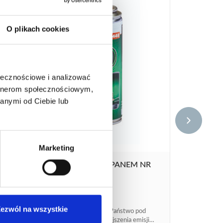
O plikach cookies
ołecznościowe i analizować
artnerom społecznościowym,
anymi od Ciebie lub
Marketing
NABÓJ Z BIOPROPANEM NR
KAT. 448
tan +
7,68
€
netto
9,22
€
brutto
ezwól na wszystkie
Czy kiedykolwiek brali Państwo pod
uwagę możliwość zmniejszenia emisji