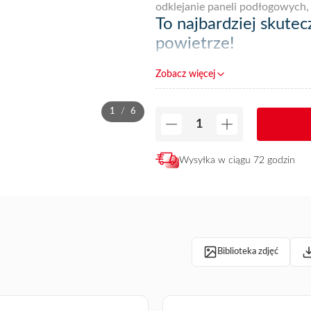
odklejanie paneli podłogowych,
To najbardziej skute
powietrze!
Pistolet Air Chaud 4600 przyda 
Zobacz więcej
gipsowych paneli, usuwania star
kanalizacji i zamków, luzowania
1
/
6
powietrze Air Chaud jest wypos
każdej pozycji, w temperaturze
refleksyjna
nr kat. 11255
, przez
gazowy nr ref. 445.
Wysyłka w ciągu 72 godzin
Biblioteka zdjęć