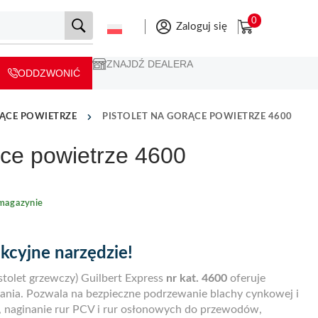
0
Zaloguj się
ZNAJDŹ DEALERA
ODDZWONIĆ
ĄCE POWIETRZE
PISTOLET NA GORĄCE POWIETRZE 4600
ące powietrze 4600
magazynie
kcyjne narzędzie!
istolet grzewczy) Guilbert Express
nr kat. 4600
oferuje
ania. Pozwala na bezpieczne podrzewanie blachy cynkowej i
y, naginanie rur PCV i rur osłonowych do przewodów,