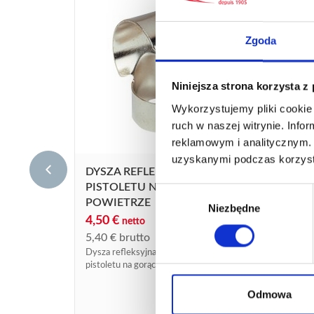
Zgoda
Niniejsza strona korzysta z
Wykorzystujemy pliki cookie 
ruch w naszej witrynie. Inf
reklamowym i analitycznym. 
uzyskanymi podczas korzysta
DYSZ
DYSZA REFLEKSYJNA 11255 DO
PIS
PISTOLETU NA GORĄCE
Wybór
POW
POWIETRZE
Niezbędne
zgody
6,20
4,50
€
netto
7,44
5,40
€
brutto
Dysza 
Dysza refleksyjna do autonomicznego
pistol
pistoletu na gorące powietrze.
Odmowa