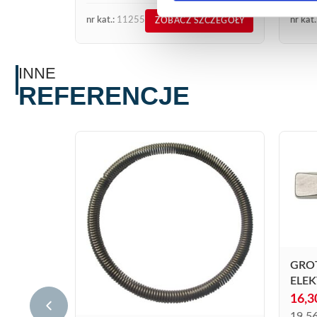
nr kat.:
11255
nr kat.
ZOBACZ SZCZEGÓŁY
INNE
REFERENCJE
GRO
ELE
16,
19,5