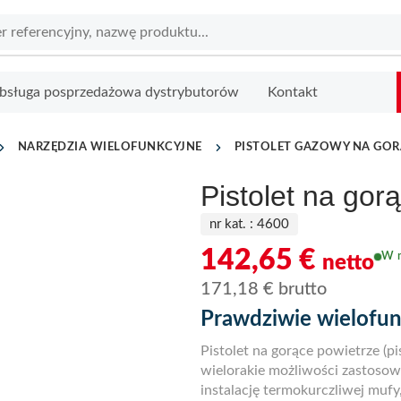
bsługa posprzedażowa dystrybutorów
Kontakt
NARZĘDZIA WIELOFUNKCYJNE
PISTOLET GAZOWY NA GOR
Pistolet na gor
nr kat. :
4600
142,65
€
W 
netto
171,18
€
brutto
Prawdziwie wielofun
Pistolet na gorące powietrze (p
wielorakie możliwości zastosow
instalację termokurczliwej muf