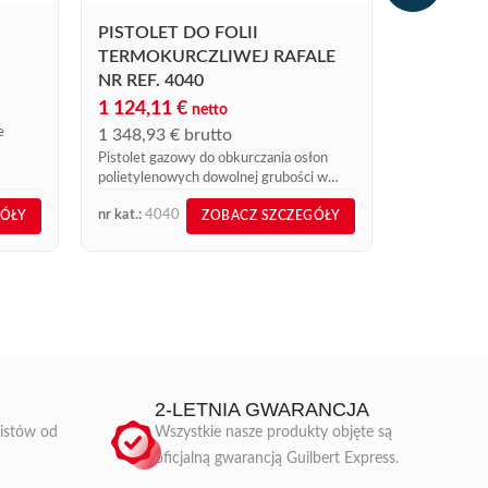
324,49
€
b
PISTOLET DO FOLII
Lampka kontr
TERMOKURCZLIWEJ RAFALE
kat. 621R. T
NR REF. 4040
sprzedaży on
dostarczona
1 124,11
€
netto
otrzymania p
e
1 348,93
€
brutto
Pistolet gazowy do obkurczania osłon
polietylenowych dowolnej grubości w
wnicy
warsztacie lub na budowie.
rodukt
nr kat.:
4040
nr kat.:
202
GÓŁY
ZOBACZ SZCZEGÓŁY
2-LETNIA GWARANCJA
listów od
Wszystkie nasze produkty objęte są
oficjalną gwarancją Guilbert Express.