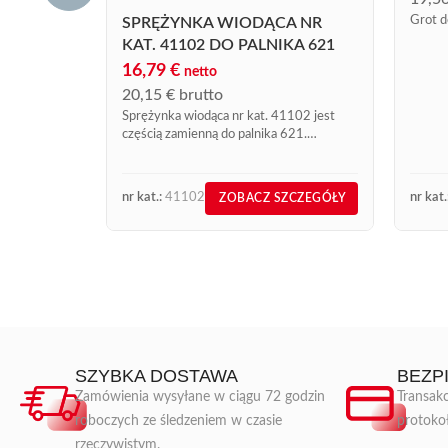
Grot d
SPRĘŻYNKA WIODĄCA NR
KAT. 41102 DO PALNIKA 621
16,79
€
netto
20,15
€
brutto
Sprężynka wiodąca nr kat. 41102 jest
częścią zamienną do palnika 621.
Dostępna w sprzedaży online, z dostawą
możliwą w ciągu 72 godzin od wpłynięcia
opłaty.
nr kat.:
41102
nr kat.
ZOBACZ SZCZEGÓŁY
SZYBKA DOSTAWA
BEZP
Zamówienia wysyłane w ciągu 72 godzin
Transakc
roboczych ze śledzeniem w czasie
protoko
rzeczywistym.