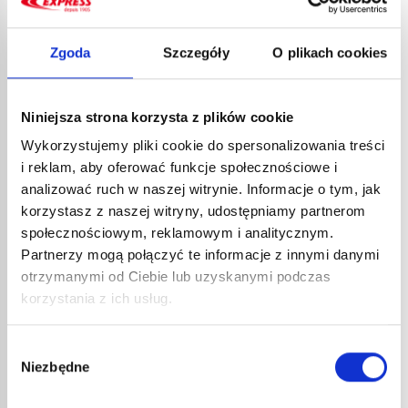
KLIMATYZACJA 486
194,05 €
Od
VULCANE EXPRESS MULTI
INSTALACJE GRZEWCZE 471
Zgoda
Szczegóły
O plikach cookies
246,18 €
Od
nr kat.:
471
nr kat.:
486
ZOBACZ SZCZEGÓŁY
ZOBACZ SZCZEGÓŁY
Niniejsza strona korzysta z plików cookie
Wykorzystujemy pliki cookie do spersonalizowania treści
Tylko dla dystrybutorów
Tylko dla dystrybutorów
i reklam, aby oferować funkcje społecznościowe i
analizować ruch w naszej witrynie. Informacje o tym, jak
korzystasz z naszej witryny, udostępniamy partnerom
społecznościowym, reklamowym i analitycznym.
Partnerzy mogą połączyć te informacje z innymi danymi
otrzymanymi od Ciebie lub uzyskanymi podczas
korzystania z ich usług.
VULCANE EXPRESS NOMAD
HYDRAULIKA SANITARNA
Wybór
476
Niezbędne
VULCANE EXPRESS SOLO
zgody
181,83 €
Od
KLIMATYZACJA 480
144,79 €
Od