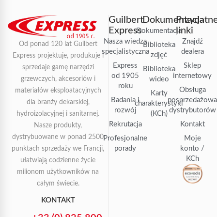
Guilbert
Dokumentacja
Przydatn
Express
linki
Dokumentacja
Nasza wiedza
Znajdź
Od ponad 120 lat Guilbert
Biblioteka
specjalistyczna
dealera
zdjęć
Express projektuje, produkuje i
Express
Sklep
sprzedaje gamę narzędzi
Biblioteka
od 1905
internetowy
grzewczych, akcesoriów i
wideo
roku
Obsługa
materiałów eksploatacyjnych
Karty
Badania i
posprzedażow
dla branży dekarskiej,
charakterystyki
rozwój
dystrybutorów
(KCh)
hydroizolacyjnej i sanitarnej.
Rekrutacja
Kontakt
Nasze produkty,
dystrybuowane w ponad 2500
Profesjonalne
Moje
porady
konto /
punktach sprzedaży we Francji,
KCh
ułatwiają codzienne życie
milionom użytkowników na
całym świecie.
KONTAKT