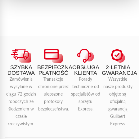
SZYBKA
BEZPIECZNA
OBSŁUGA
2-LETNIA
DOSTAWA
PŁATNOŚĆ
KLIENTA
GWARANCJA
Zamówienia
Transakcje
Porady
Wszystkie
wysyłane w
chronione przez
techniczne od
nasze produkty
ciągu 72 godzin
ulepszone
specjalistów od
objęte są
roboczych ze
protokoły
sprzętu
oficjalną
śledzeniem w
bezpieczeństwa.
Express.
gwarancją
czasie
Guilbert
rzeczywistym.
Express.