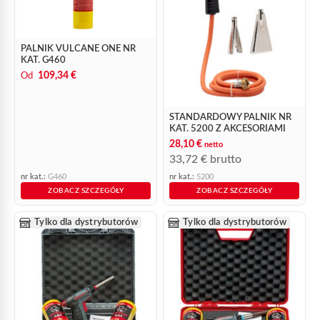
PALNIK VULCANE ONE NR
KAT. G460
109,34 €
Od
STANDARDOWY PALNIK NR
KAT. 5200 Z AKCESORIAMI
28,10
€
netto
33,72
€
brutto
nr kat.:
G460
nr kat.:
5200
ZOBACZ SZCZEGÓŁY
ZOBACZ SZCZEGÓŁY
Tylko dla dystrybutorów
Tylko dla dystrybutorów