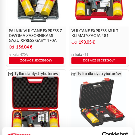
PALNIK VULCANE EXPRESS Z
VULCANE EXPRESS MULTI
DWOMA ZASOBNIKAMI
KLIMATYZACJA 481
GAZU XPRESS GAS™ 470A
193,05 €
Od
156,04 €
Od
nr kat.:
470A
nr kat.:
481
ZOBACZ SZCZEGÓŁY
ZOBACZ SZCZEGÓŁY
Tylko dla dystrybutorów
Tylko dla dystrybutorów
VULCANE EXPRESS NOMAD