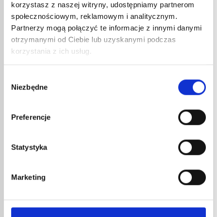
korzystasz z naszej witryny, udostępniamy partnerom
społecznościowym, reklamowym i analitycznym.
Partnerzy mogą połączyć te informacje z innymi danymi
otrzymanymi od Ciebie lub uzyskanymi podczas
korzystania z ich usług.
Wybór
Niezbędne
AUT
zgody
DEKA
SKRZ
Preferencje
348,
418,
ZASOBNIK GAZU 445
Autono
Statystyka
piezo i
butan +
7,68
€
netto
9,22
€
brutto
Marketing
Zasobnik gazu propylen (26%) + butan +
propan.
nr kat.:
445
nr kat.:
ZOBACZ SZCZEGÓŁY