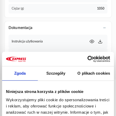
Ciężar (g)
1050
Dokumentacja
Instrukcja użytkowania
Karta techniczna
Arkusz komercyjny nr kat. 364
Zgoda
Szczegóły
O plikach cookies
Niniejsza strona korzysta z plików cookie
PRODUKTY
POWIĄZANE
Wykorzystujemy pliki cookie do spersonalizowania treści
i reklam, aby oferować funkcje społecznościowe i
analizować ruch w naszej witrynie. Informacje o tym, jak