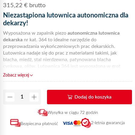
315,22
€
brutto
Niezastąpiona lutownica autonomiczna dla
dekarzy!
Wyposażona w zapalnik piezo
autonomiczna lutownica
dekarska
nr kat. 364 to idealne narzędzie do
przeprowadzania wykończeniowych prac dekarskich.
Lutownica nadaje się do prac z materiałami takimi, jak
blacha, miedź, stal nierdzewna, patynowana blacha
cynkowa, ołów. Lutownica 364 jest wyposażona w grot
turbo nr kat. 778, specjalny do pracy w trudnych warunkach
Zobacz więcej
(wiatr, deszcz, niskie temperatury) i w zasobnik gazu butan-
propan 60 g nr kat. 444. Grot lutownicy obraca się w skali 0°
do 360°, ponadto można go nachylać pod kątem +/- 5°, co
Dodaj do koszyka
pozwala na większą swobodę ruchów. Zdaniem licznych
użytkowników to najlepsza
lutownica dekarska
w tej
kategorii, w dodatku odznaczająca się niskim poziomem
Wysyłka w ciągu 72 godzin
hałasu!
Autonomiczna lutownica dekarska
364 jest również
2-letnia gwarancja
Bezpieczna płatność
dostępna w metalowej skrzynce nr kat. 6364, wraz z dwoma
zasobnikami gazu nr kat 445 a teraz zupełnie
nowy nabój z