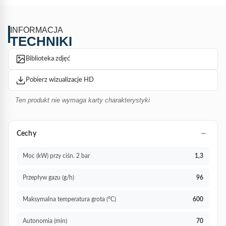
biopropanem
nr kat. 448. Sprzęt dekarski marki Express jest
powszechnie używany przez profesjonalistów z branży
dekarskiej. Sprawdź cenę
autonomicznej lutownicy
INFORMACJA
TECHNIKI
dekarskiej
364, skontaktuj się z nami!
Ta referencja jest
sprzedawana online i może zostać dostarczona w ciągu 72
Biblioteka zdjęć
godzin od otrzymania płatności.
Pobierz wizualizacje HD
Ten produkt nie wymaga karty charakterystyki
Cechy
Moc (kW) przy ciśn. 2 bar
1,3
Przepływ gazu (g/h)
96
Maksymalna temperatura grota (°C)
600
Autonomia (min)
70