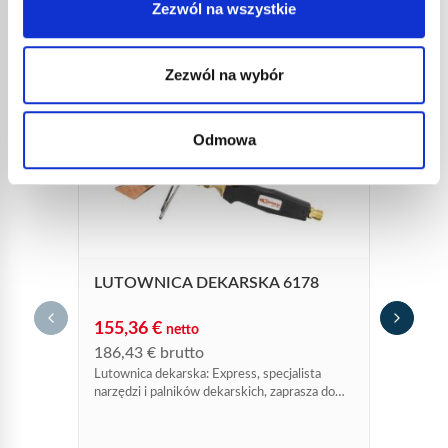
Zezwól na wszystkie
INNE
Zezwól na wybór
REFERENCJE
Odmowa
LUTOWNICA DEKARSKA 6178
155,36
€
netto
RĘKO
186,43
€
brutto
Lutownica dekarska: Express, specjalista
115,
narzędzi i palników dekarskich, zaprasza do
138,
zakupu lutownicy nr kat. 6178.
Nowa r
do paln