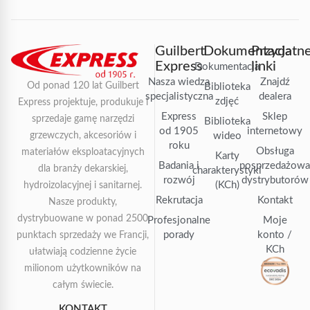
Guilbert
Dokumentacja
Przydatn
Express
linki
Dokumentacja
Nasza wiedza
Znajdź
Od ponad 120 lat Guilbert
Biblioteka
specjalistyczna
dealera
zdjęć
Express projektuje, produkuje i
Express
Sklep
sprzedaje gamę narzędzi
Biblioteka
od 1905
internetowy
grzewczych, akcesoriów i
wideo
roku
Obsługa
materiałów eksploatacyjnych
Karty
Badania i
posprzedażow
dla branży dekarskiej,
charakterystyki
rozwój
dystrybutorów
(KCh)
hydroizolacyjnej i sanitarnej.
Rekrutacja
Kontakt
Nasze produkty,
dystrybuowane w ponad 2500
Profesjonalne
Moje
porady
konto /
punktach sprzedaży we Francji,
KCh
ułatwiają codzienne życie
milionom użytkowników na
całym świecie.
KONTAKT