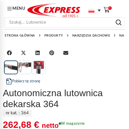
MENU
0
Szukaj...
Lutownice
STRONA GŁÓWNA
PRODUKTY
NARZĘDZIA DACHOWE
NARZ
1
/
3
Pobierz tę stronę
Autonomiczna lutownica
dekarska 364
nr kat. :
364
262,68
€
netto
W magazynie