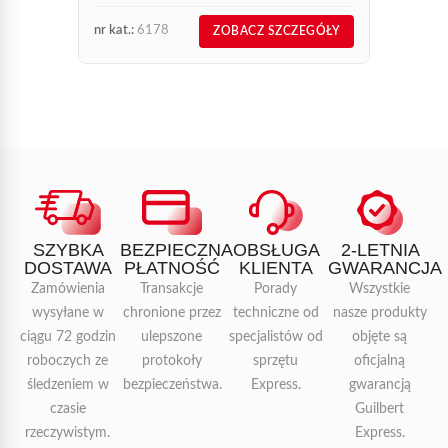
Stainle
nr kat.:
6178
nr kat.:
ZOBACZ SZCZEGÓŁY
SZYBKA
BEZPIECZNA
OBSŁUGA
2-LETNIA
DOSTAWA
PŁATNOŚĆ
KLIENTA
GWARANCJA
Zamówienia
Transakcje
Porady
Wszystkie
wysyłane w
chronione przez
techniczne od
nasze produkty
ciągu 72 godzin
ulepszone
specjalistów od
objęte są
roboczych ze
protokoły
sprzętu
oficjalną
śledzeniem w
bezpieczeństwa.
Express.
gwarancją
czasie
Guilbert
rzeczywistym.
Express.