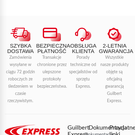
SZYBKA
BEZPIECZNA
OBSŁUGA
2-LETNIA
DOSTAWA
PŁATNOŚĆ
KLIENTA
GWARANCJA
Zamówienia
Transakcje
Porady
Wszystkie
wysyłane w
chronione przez
techniczne od
nasze produkty
ciągu 72 godzin
ulepszone
specjalistów od
objęte są
roboczych ze
protokoły
sprzętu
oficjalną
śledzeniem w
bezpieczeństwa.
Express.
gwarancją
czasie
Guilbert
rzeczywistym.
Express.
Guilbert
Dokumentacja
Przydatn
Express
linki
Dokumentacja