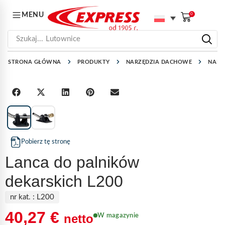
MENU
0
Szukaj...
Lutownice
STRONA GŁÓWNA
PRODUKTY
NARZĘDZIA DACHOWE
NARZ
1
/
2
Pobierz tę stronę
Lanca do palników
dekarskich L200
nr kat. :
L200
40,27
€
netto
W magazynie