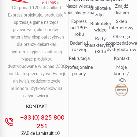
Nasza wiedza
Znajdź
Od ponad 120 lat Guilbert
Biblioteka
specjalistyczna
dealera
zdjęć
Express projektuje, produkuje i
Express
Sklep
sprzedaje gamę narzędzi
Biblioteka
od 1905
internetowy
grzewczych, akcesoriów i
wideo
roku
Obsługa
materiałów eksploatacyjnych
Karty
Badania i
posprzedażow
dla branży dekarskiej,
charakterystyki
rozwój
dystrybutorów
(KCh)
hydroizolacyjnej i sanitarnej.
Rekrutacja
Kontakt
Nasze produkty,
dystrybuowane w ponad 2500
Profesjonalne
Moje
porady
konto /
punktach sprzedaży we Francji,
KCh
ułatwiają codzienne życie
milionom użytkowników na
całym świecie.
KONTAKT
+33 (0) 825 800
251
ZAE de Lamirault 10