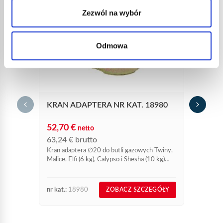
Zezwól na wybór
Odmowa
KRAN ADAPTERA NR KAT. 18980
ZEST
STEE
52,70
€
netto
227,
63,24
€
brutto
273,
Kran adaptera ∅20 do butli gazowych Twiny,
Zestaw 
Malice, Elfi (6 kg), Calypso i Shesha (10 kg)
pod ciśnieniem bezpośrednim z męskim
wyjściem butli francuskiej 20...
nr kat.:
18980
nr kat.:
ZOBACZ SZCZEGÓŁY