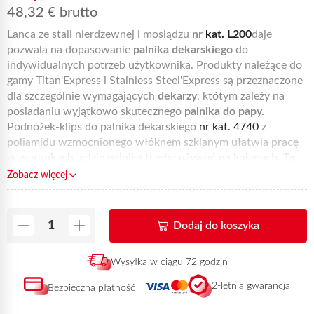
48,32
€
brutto
Lanca ze stali nierdzewnej i mosiądzu
nr
kat. L200
daje
pozwala na dopasowanie
palnika dekarskiego
do
indywidualnych potrzeb użytkownika. Produkty należące do
gamy Titan'Express i Stainless Steel'Express są przeznaczone
dla szczególnie wymagających
dekarzy
, któtym zależy na
posiadaniu wyjątkowo skutecznego
palnika do papy.
Podnóżek-klips do palnika dekarskiego
nr kat. 4740
z
poliamidu wzmocnionego włóknem szklanym ułatwia pracę
w warunkach, gdzie palnika trzeba używać na kolanach.
Ta
referencja, dostępna w sprzedaży online, może zostać
Zobacz więcej
dostarczona do domu w ciągu 72 godzin od otrzymania
płatności.
Dodaj do koszyka
Wysyłka w ciągu 72 godzin
2-letnia gwarancja
Bezpieczna płatność