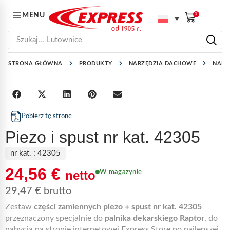
MENU
0
Szukaj...
Lutownice
STRONA GŁÓWNA
PRODUKTY
NARZĘDZIA DACHOWE
NARZ
Pobierz tę stronę
Piezo i spust nr kat. 42305
nr kat. :
42305
24,56
€
netto
W magazynie
29,47
€
brutto
Zestaw
części zamiennych piezo + spust nr kat. 42305
przeznaczony specjalnie do
palnika dekarskiego Raptor
, do
nabycia na stronie internetowej Express Store po najlepszej