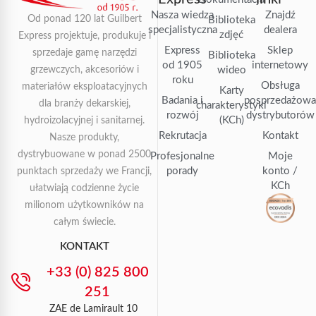
Nasza wiedza
Znajdź
Od ponad 120 lat Guilbert
Biblioteka
specjalistyczna
dealera
zdjęć
Express projektuje, produkuje i
Express
Sklep
sprzedaje gamę narzędzi
Biblioteka
od 1905
internetowy
grzewczych, akcesoriów i
wideo
roku
Obsługa
materiałów eksploatacyjnych
Karty
Badania i
posprzedażow
dla branży dekarskiej,
charakterystyki
rozwój
dystrybutorów
(KCh)
hydroizolacyjnej i sanitarnej.
Rekrutacja
Kontakt
Nasze produkty,
dystrybuowane w ponad 2500
Profesjonalne
Moje
porady
konto /
punktach sprzedaży we Francji,
KCh
ułatwiają codzienne życie
milionom użytkowników na
całym świecie.
KONTAKT
+33 (0) 825 800
251
ZAE de Lamirault 10