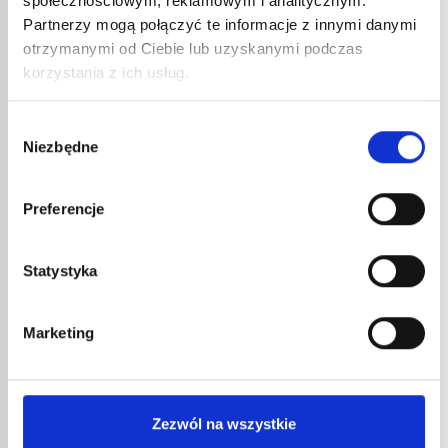
społecznościowym, reklamowym i analitycznym.
Partnerzy mogą połączyć te informacje z innymi danymi
otrzymanymi od Ciebie lub uzyskanymi podczas
korzystania z ich usług.
Wybór
PALN
Niezbędne
zgody
TITAN
158,
190,
Preferencje
Palnik 
PALNIK DEKARSKI DO PAPY
100RL2
TITAN’ EXPRESS 150TL200CRA
Statystyka
130,13
€
netto
156,16
€
brutto
Marketing
Tytanowy palnik do papy, długi płomień.
nr kat.:
150TL200CRA
nr kat.:
ZOBACZ SZCZEGÓŁY
Zezwól na wszystkie