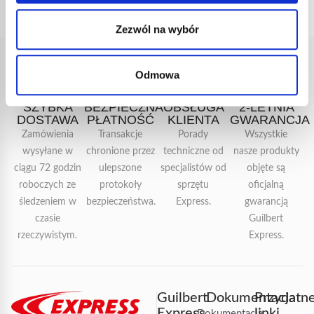
Zezwól na wybór
Odmowa
SZYBKA
BEZPIECZNA
OBSŁUGA
2-LETNIA
DOSTAWA
PŁATNOŚĆ
KLIENTA
GWARANCJA
Zamówienia
Transakcje
Porady
Wszystkie
wysyłane w
chronione przez
techniczne od
nasze produkty
ciągu 72 godzin
ulepszone
specjalistów od
objęte są
roboczych ze
protokoły
sprzętu
oficjalną
śledzeniem w
bezpieczeństwa.
Express.
gwarancją
czasie
Guilbert
rzeczywistym.
Express.
Guilbert
Dokumentacja
Przydatn
Express
linki
Dokumentacja