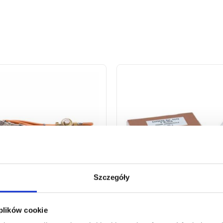
Szczegóły
 plików cookie
OWNICA DEKARSKA W
SALMIAK W KAMIENIU N
YM ZESTAWIE NR KAT.
KAT. 9642