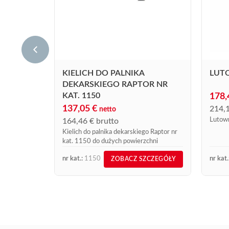
KIELICH DO PALNIKA
LUT
DEKARSKIEGO RAPTOR NR
KAT. 1150
178
137,05
€
214,
netto
Lutown
164,46
€
brutto
Kielich do palnika dekarskiego Raptor nr
kat. 1150 do dużych powierzchni
nr kat.:
1150
nr kat.
ZOBACZ SZCZEGÓŁY