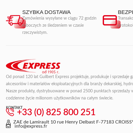
SZYBKA DOSTAWA
BEZP
Zamówienia wysyłane w ciągu 72 godzin
Transakc
roboczych ze śledzeniem w czasie
protoko
rzeczywistym.
Od ponad 120 lat Guilbert Express projektuje, produkuje i sprzedaje 
akcesoriów i materiałów eksploatacyjnych dla branży dekarskiej, hydroi
Nasze produkty, dystrybuowane w ponad 2500 punktach sprzedaży we 
codzienne życie milionom użytkowników na całym świecie.
KONTAKT
+33 (0) 825 800 251
ZAE de Lamirault 10 rue Henry Delbast F-77183 CRO
info@express.fr