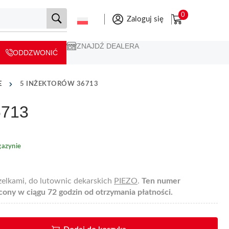
0
Zaloguj się
ZNAJDŹ DEALERA
ODDZWONIĆ
E
5 INŻEKTORÓW 36713
6713
azynie
zelkami, do lutownic dekarskich
PIEZO
.
Ten numer
ony w ciągu 72 godzin od otrzymania płatności.