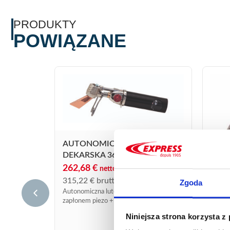
PRODUKTY
POWIĄZANE
AUTONOMICZNA LUTOWNICA
DEKARSKA 364
262,68
€
netto
315,22
€
brutto
Zgoda
Autonomiczna lutownica dekarska z
zapłonem piezo + zasobnik gazu propylen
(15%) + butan + propan.
Niniejsza strona korzysta z
LUT
NOW