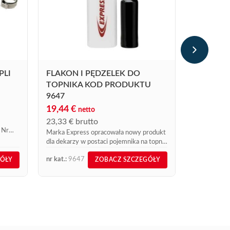
ZESTAW 
238,04
€
285,65
€
b
PLI
FLAKON I PĘDZELEK DO
Zestaw deka
TOPNIKA KOD PRODUKTU
9647
19,44
€
netto
23,33
€
brutto
 Nr
Marka Express opracowała nowy produkt
ny
dla dekarzy w postaci pojemnika na topnik
ine...
z dokręcanym pędzelkiem. Dzięki
nr kat.:
9647
nr kat.:
662
GÓŁY
ZOBACZ SZCZEGÓŁY
flakonowi z dokręcanym pędzelkiem nie
musisz już martwić się,...