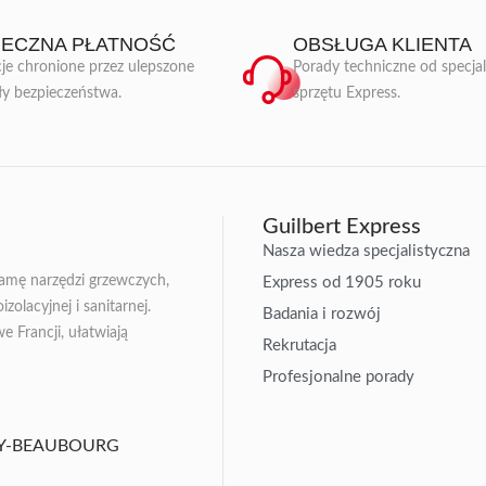
IECZNA PŁATNOŚĆ
OBSŁUGA KLIENTA
je chronione przez ulepszone
Porady techniczne od specja
ły bezpieczeństwa.
sprzętu Express.
Guilbert Express
Nasza wiedza specjalistyczna
gamę narzędzi grzewczych,
Express od 1905 roku
zolacyjnej i sanitarnej.
Badania i rozwój
Francji, ułatwiają
Rekrutacja
Profesjonalne porady
ISSY-BEAUBOURG