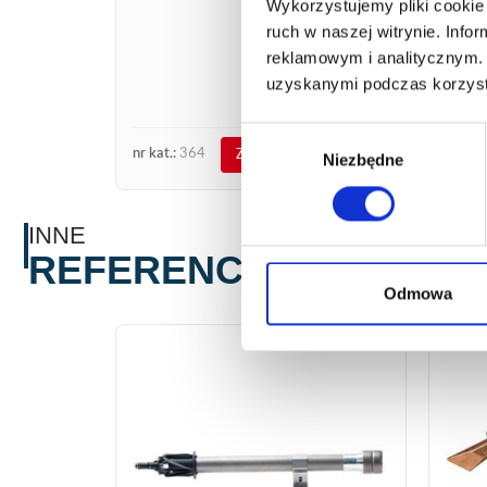
Wykorzystujemy pliki cookie 
6367
ruch w naszej witrynie. Inf
308
reklamowym i analitycznym. 
369,
uzyskanymi podczas korzysta
Nowa l
króćc
Wybór
nr kat.:
364
nr kat.
ZOBACZ SZCZEGÓŁY
Niezbędne
zgody
INNE
REFERENCJE
Odmowa