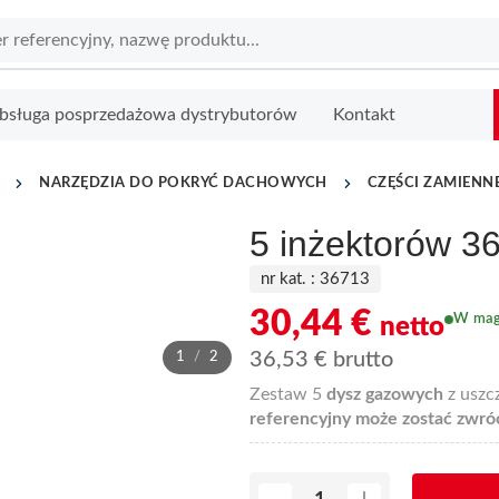
bsługa posprzedażowa dystrybutorów
Kontakt
NARZĘDZIA DO POKRYĆ DACHOWYCH
CZĘŚCI ZAMIENN
5 inżektorów 3
nr kat. :
36713
30,44
€
W mag
netto
36,53
€
brutto
1
/
2
Zestaw 5
dysz gazowych
z uszc
referencyjny może zostać zwróc