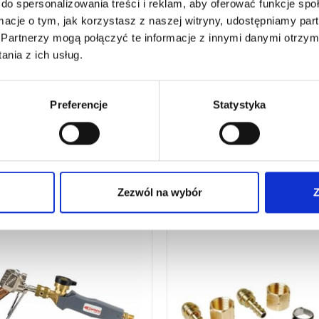
do spersonalizowania treści i reklam, aby oferować funkcje sp
/8
3,91
€
netto
ormacje o tym, jak korzystasz z naszej witryny, udostępniamy p
,27
€
netto
4,69
€
brutto
Partnerzy mogą połączyć te informacje z innymi danymi otrzym
92
€
brutto
Do dekarstwa i blacharstwa dacho
nia z ich usług.
utownica dekarska piezo z
em obrotowym.
:
6367/8
nr kat.:
9642
ZOBACZ SZCZEGÓŁY
ZOBACZ SZCZE
Preferencje
Statystyka
Zezwól na wybór
Z