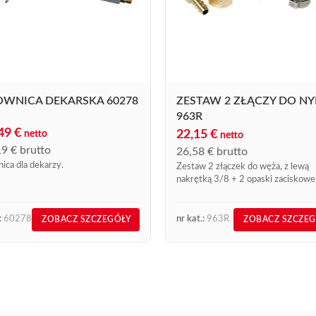
OWNICA DEKARSKA 60278
ZESTAW 2 ZŁĄCZY DO NY
963R
,49
€
22,15
€
netto
netto
19
€
brutto
26,58
€
brutto
ica dla dekarzy.
Zestaw 2 złączek do węża, z lewą
nakrętką 3/8 + 2 opaski zaciskowe
ref. 963/20. Ten model referencyj
963R jest dostępny w sprzedaży onl
:
60278
nr kat.:
963R
ZOBACZ SZCZEGÓŁY
ZOBACZ SZCZE