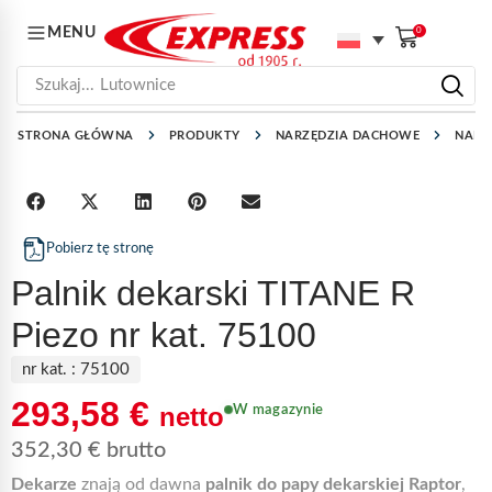
MENU
0
Szukaj...
Lutownice
STRONA GŁÓWNA
PRODUKTY
NARZĘDZIA DACHOWE
NARZ
Pobierz tę stronę
Palnik dekarski TITANE R
Piezo nr kat. 75100
nr kat. :
75100
293,58
€
netto
W magazynie
352,30
€
brutto
Dekarze
znają od dawna
palnik do papy dekarskiej Raptor
,