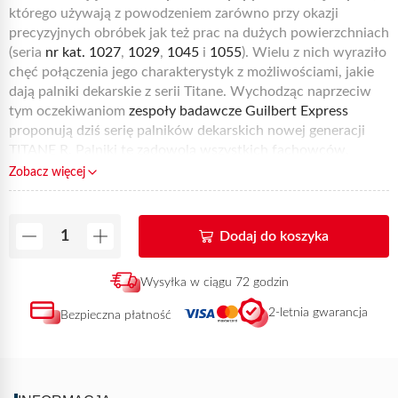
którego używają z powodzeniem zarówno przy okazji
precyzyjnych obróbek jak też prac na dużych powierzchniach
(seria
nr kat. 1027
,
1029
,
1045
i
1055
). Wielu z nich wyraziło
chęć połączenia jego charakterystyk z możliwościami, jakie
dają palniki dekarskie z serii Titane. Wychodząc naprzeciw
tym oczekiwaniom
zespoły badawcze Guilbert Express
proponują dziś serię palników dekarskich nowej generacji
TITANE R. Palniki te zadowolą wszystkich fachowców,
którym zależy na posiadaniu narzędzi pracy odznaczających
Zobacz więcej
się nie tylko lekką wagą ale także bardzo silnym płomieniem.
Nowa gama
palników dekarskich do papy TITANE R
Express
proponuje cztery wersje palników o różnej mocy. Dzięki tym
Dodaj do koszyka
rozlicznym wersjom, których moc mieści się w granicach od
50 do 150 kW, a każda charakteryzuje się specyficznymi
Wysyłka w ciągu 72 godzin
właściwościami ergonomicznymi, dekarze mogą pracować
we wszystkich możliwych konfiguracjach.
Wersja 75100
2-letnia gwarancja
Bezpieczna płatność
składa się z
tytanowego palnika 50 kW
nr kat. 50RL200
połączonego z bezpieczną rękojeścią
nr kat. 660
,
wyposażoną w
spust piezo i
króciec do szybkiego łączenia
nr kat. 911.
Ta referencja, dostępna w sprzedaży online,