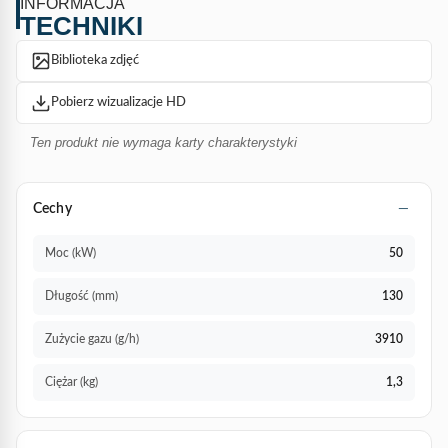
INFORMACJA
może zostać dostarczona do domu w ciągu 72 godzin od
TECHNIKI
otrzymania płatności.
Biblioteka zdjęć
Pobierz wizualizacje HD
Ten produkt nie wymaga karty charakterystyki
Cechy
Moc (kW)
50
Długość (mm)
130
Zużycie gazu (g/h)
3910
Ciężar (kg)
1,3