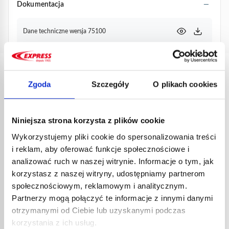
Dokumentacja
Dane techniczne wersja 75100
PRODUKTY
Zgoda
Szczegóły
O plikach cookies
POWIĄZANE
Niniejsza strona korzysta z plików cookie
Wykorzystujemy pliki cookie do spersonalizowania treści
i reklam, aby oferować funkcje społecznościowe i
analizować ruch w naszej witrynie. Informacje o tym, jak
korzystasz z naszej witryny, udostępniamy partnerom
społecznościowym, reklamowym i analitycznym.
Partnerzy mogą połączyć te informacje z innymi danymi
PALN
PALNIK DEKARSKI TITANE R
otrzymanymi od Ciebie lub uzyskanymi podczas
PIEZ
PIEZO NR KAT. 75101
korzystania z ich usług.
343,