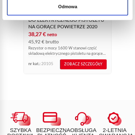
Odmowa
LUTO
NOWY
REZYSTOR 1600 W NR KAT. 20105
6367
DO ELEKTRYCZNEGO PISTOLETU
NA GORĄCE POWIETRZE 2020
308,
38,27
€
369,
netto
Nowa l
45,92
€
brutto
obroto
Rezystor o mocy 1600 W stanowi część
składową elektrycznego pistoletu na gorące
powietrze nr kat. 2020. Można go nabyć jako
nr kat.:
20105
nr kat.:
ZOBACZ SZCZEGÓŁY
część zamienną Express nr kat....
SZYBKA
BEZPIECZNA
OBSŁUGA
2-LETNIA