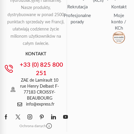
(KCh)
hydroizolacyjnej i sanitarnej.
Rekrutacja
Kontakt
Nasze produkty,
dystrybuowane w ponad 2500
Profesjonalne
Moje
porady
konto /
punktach sprzedaży we Francji,
KCh
ułatwiają codzienne życie
milionom użytkowników na
całym świecie.
KONTAKT
+33 (0) 825 800
251
ZAE de Lamirault 10
rue Henry Delbast F-
77183 CROISSY-
BEAUBOURG
info@express.fr
Ochrona danych