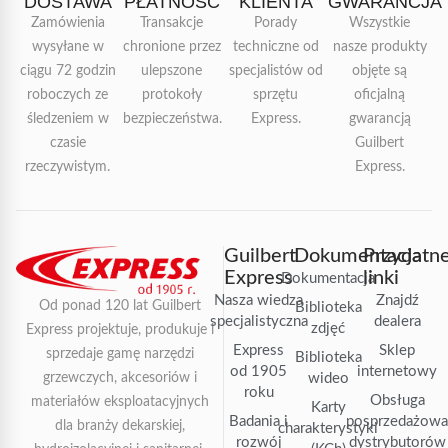
DOSTAWA
PŁATNOŚĆ
KLIENTA
GWARANCJA
Zamówienia
Transakcje
Porady
Wszystkie
wysyłane w
chronione przez
techniczne od
nasze produkty
ciągu 72 godzin
ulepszone
specjalistów od
objęte są
roboczych ze
protokoły
sprzętu
oficjalną
śledzeniem w
bezpieczeństwa.
Express.
gwarancją
czasie
Guilbert
rzeczywistym.
Express.
Guilbert
Dokumentacja
Przydatn
Express
linki
Dokumentacja
Nasza wiedza
Znajdź
Od ponad 120 lat Guilbert
Biblioteka
specjalistyczna
dealera
zdjęć
Express projektuje, produkuje i
Express
Sklep
sprzedaje gamę narzędzi
Biblioteka
od 1905
internetowy
grzewczych, akcesoriów i
wideo
roku
Obsługa
materiałów eksploatacyjnych
Karty
Badania i
posprzedażow
dla branży dekarskiej,
charakterystyki
rozwój
dystrybutorów