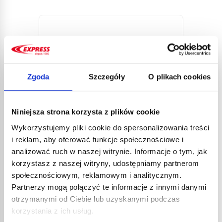
Zgoda
Szczegóły
O plikach cookies
Niniejsza strona korzysta z plików cookie
RĘKO
Wykorzystujemy pliki cookie do spersonalizowania treści
GAZ
i reklam, aby oferować funkcje społecznościowe i
89,1
analizować ruch w naszej witrynie. Informacje o tym, jak
106,
korzystasz z naszej witryny, udostępniamy partnerom
Rękojeś
REDUKTOR PROPAN 686
Titan'E
społecznościowym, reklamowym i analitycznym.
Partnerzy mogą połączyć te informacje z innymi danymi
55,37
€
netto
otrzymanymi od Ciebie lub uzyskanymi podczas
66,44
€
brutto
korzystania z ich usług.
Reduktor ciśnienia z regulacją,