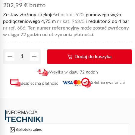
202,99
€
brutto
Zestaw złożony z rękojeści
nr kat. 620,
gumowego węża
podłączeniowego 4,75 m
nr kat. 963/5 i
reduktor 2 do 4 bar
nr ref. 686.
Ten numer referencyjny może zostać zwrócony
w ciągu 72 godzin od otrzymania płatności.
Dodaj do koszyka
Wysyłka w ciągu 72 godzin
2-letnia gwarancja
Bezpieczna płatność
INFORMACJA
TECHNIKI
Biblioteka zdjęć