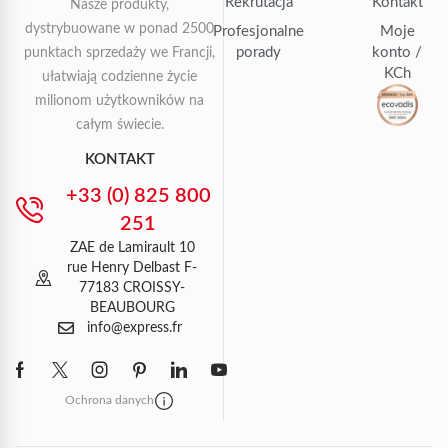
Rekrutacja
Kontakt
Nasze produkty,
dystrybuowane w ponad 2500
Profesjonalne
Moje
porady
konto /
punktach sprzedaży we Francji,
KCh
ułatwiają codzienne życie
milionom użytkowników na
całym świecie.
KONTAKT
+33 (0) 825 800
251
ZAE de Lamirault 10
rue Henry Delbast F-
77183 CROISSY-
BEAUBOURG
info@express.fr
Ochrona danych