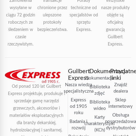
Zamówienia
Transakcje
Porady
Wszystkie
wysyłane w
chronione przez
techniczne od
nasze produkty
ciągu 72 godzin
ulepszone
specjalistów od
objęte są
roboczych ze
protokoły
sprzętu
oficjalną
śledzeniem w
bezpieczeństwa.
Express.
gwarancją
czasie
Guilbert
rzeczywistym.
Express.
Guilbert
Dokumentacja
Przydatn
Express
linki
Dokumentacja
Nasza wiedza
Znajdź
Od ponad 120 lat Guilbert
Biblioteka
specjalistyczna
dealera
zdjęć
Express projektuje, produkuje i
Express
Sklep
sprzedaje gamę narzędzi
Biblioteka
od 1905
internetowy
grzewczych, akcesoriów i
wideo
roku
Obsługa
materiałów eksploatacyjnych
Karty
Badania i
posprzedażow
dla branży dekarskiej,
charakterystyki
rozwój
dystrybutorów
(KCh)
hydroizolacyjnej i sanitarnej.