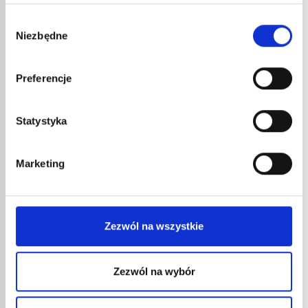
Wybór
nr kat.:
686
nr kat.:
ZOBACZ SZCZEGÓŁY
Niezbędne
zgody
INNE
Preferencje
REFERENCJE
Statystyka
Marketing
Zezwól na wszystkie
GROT
Zezwól na wybór
DEKA
46,0