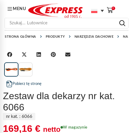
MENU
0
Szukaj...
Lutownice
STRONA GŁÓWNA
PRODUKTY
NARZĘDZIA DACHOWE
NARZ
1
/
2
Pobierz tę stronę
Zestaw dla dekarzy nr kat.
6066
nr kat. :
6066
169,16
€
netto
W magazynie