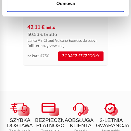
55,2
Odmowa
Grot mi
LANCA AIR CHAUD 4750
dekarsk
42,11
€
netto
50,53
€
brutto
Lanca Air Chaud Vulcane Express do papy i
folii termozgrzewalnej
nr kat.:
4750
nr kat.:
ZOBACZ SZCZEGÓŁY
SZYBKA
BEZPIECZNA
OBSŁUGA
2-LETNIA
DOSTAWA
PŁATNOŚĆ
KLIENTA
GWARANCJA