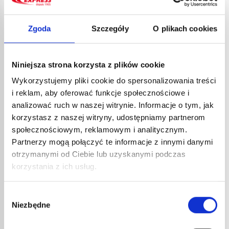
Zgoda
Szczegóły
O plikach cookies
LUTO
179,
Niniejsza strona korzysta z plików cookie
215,
Wykorzystujemy pliki cookie do spersonalizowania treści
Lutowni
i reklam, aby oferować funkcje społecznościowe i
analizować ruch w naszej witrynie. Informacje o tym, jak
korzystasz z naszej witryny, udostępniamy partnerom
LUTOWNICA DEKARSKA 60278
społecznościowym, reklamowym i analitycznym.
Partnerzy mogą połączyć te informacje z innymi danymi
178,49
€
netto
otrzymanymi od Ciebie lub uzyskanymi podczas
214,19
€
brutto
korzystania z ich usług.
Lutownica dla dekarzy.
nr kat.:
60278
nr kat.:
ZOBACZ SZCZEGÓŁY
Wybór
Niezbędne
zgody
INNE