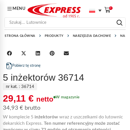
MENU
0
Szukaj...
Lutownice
STRONA GŁÓWNA
PRODUKTY
NARZĘDZIA DACHOWE
NARZ
Pobierz tę stronę
5 inżektorów 36714
nr kat. :
36714
29,11
€
netto
W magazynie
34,93
€
brutto
W komplecie 5
inżektorów
wraz z uszczelkami do lutownic
dekarskich Express.
Ten numer referencyjny może zostać
zwrócony w ciągu 72 godzin od otrzymania płatności.