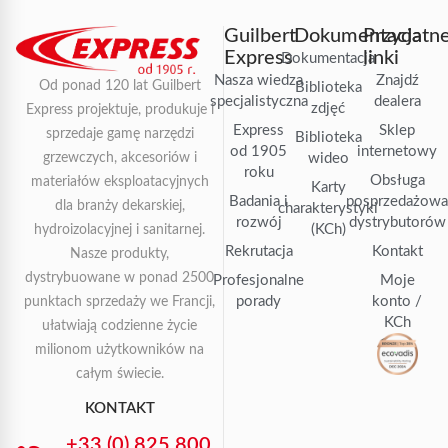
Guilbert
Dokumentacja
Przydatn
Express
linki
Dokumentacja
Nasza wiedza
Znajdź
Od ponad 120 lat Guilbert
Biblioteka
specjalistyczna
dealera
zdjęć
Express projektuje, produkuje i
Express
Sklep
sprzedaje gamę narzędzi
Biblioteka
od 1905
internetowy
grzewczych, akcesoriów i
wideo
roku
Obsługa
materiałów eksploatacyjnych
Karty
Badania i
posprzedażow
dla branży dekarskiej,
charakterystyki
rozwój
dystrybutorów
(KCh)
hydroizolacyjnej i sanitarnej.
Rekrutacja
Kontakt
Nasze produkty,
dystrybuowane w ponad 2500
Profesjonalne
Moje
porady
konto /
punktach sprzedaży we Francji,
KCh
ułatwiają codzienne życie
milionom użytkowników na
całym świecie.
KONTAKT
+33 (0) 825 800