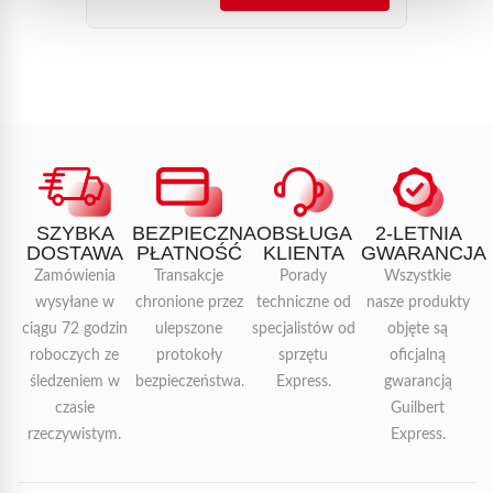
SZYBKA
BEZPIECZNA
OBSŁUGA
2-LETNIA
DOSTAWA
PŁATNOŚĆ
KLIENTA
GWARANCJA
Zamówienia
Transakcje
Porady
Wszystkie
wysyłane w
chronione przez
techniczne od
nasze produkty
ciągu 72 godzin
ulepszone
specjalistów od
objęte są
roboczych ze
protokoły
sprzętu
oficjalną
śledzeniem w
bezpieczeństwa.
Express.
gwarancją
czasie
Guilbert
rzeczywistym.
Express.