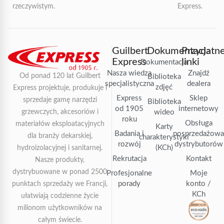
rzeczywistym.
Express.
Guilbert
Dokumentacja
Przydatn
Express
linki
Dokumentacja
Nasza wiedza
Znajdź
Od ponad 120 lat Guilbert
Biblioteka
specjalistyczna
dealera
zdjęć
Express projektuje, produkuje i
Express
Sklep
sprzedaje gamę narzędzi
Biblioteka
od 1905
internetowy
grzewczych, akcesoriów i
wideo
roku
Obsługa
materiałów eksploatacyjnych
Karty
Badania i
posprzedażow
dla branży dekarskiej,
charakterystyki
rozwój
dystrybutorów
(KCh)
hydroizolacyjnej i sanitarnej.
Rekrutacja
Kontakt
Nasze produkty,
dystrybuowane w ponad 2500
Profesjonalne
Moje
porady
konto /
punktach sprzedaży we Francji,
KCh
ułatwiają codzienne życie
milionom użytkowników na
całym świecie.