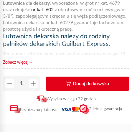
Lutownica dla dekarzy
, wyposażona w grot nr kat. 4679
oraz rękojeść
nr kat. 602
z obrotowym króćcem (lewy gwint
3/8"), zapobiegającym skręcaniu się węża podłączeniowego.
Lutownica dekarska nr kat. 60279 gwarantuje fachowcom
prostotę użycia i skuteczną pracę.
Lutownica dekarska należy do rodziny
palników dekarskich Guilbert Express.
Ten numer referencyjny może zostać zwrócony w ciągu 72
godzin od otrzymania płatności.
Zobacz więcej
Dodaj do koszyka
Wysyłka w ciągu 72 godzin
2-letnia gwarancja
Bezpieczna płatność