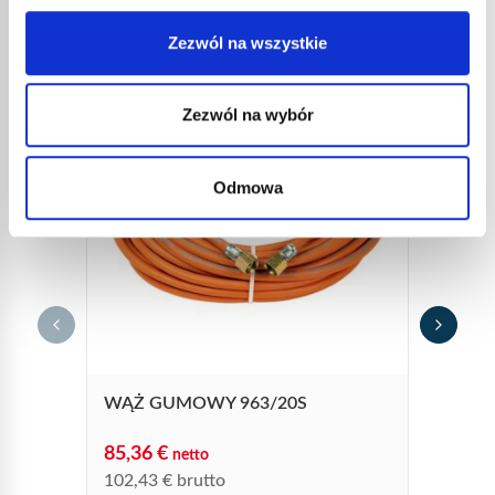
REFERENCJE
Zezwól na wszystkie
Zezwól na wybór
Odmowa
5 IN
29,1
34,9
Inżekto
WĄŻ GUMOWY 963/20S
85,36
€
netto
102,43
€
brutto