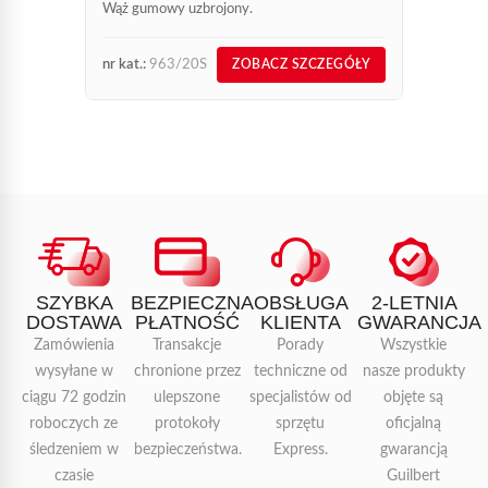
Wąż gumowy uzbrojony.
nr kat.:
963/20S
nr kat.:
ZOBACZ SZCZEGÓŁY
SZYBKA
BEZPIECZNA
OBSŁUGA
2-LETNIA
DOSTAWA
PŁATNOŚĆ
KLIENTA
GWARANCJA
Zamówienia
Transakcje
Porady
Wszystkie
wysyłane w
chronione przez
techniczne od
nasze produkty
ciągu 72 godzin
ulepszone
specjalistów od
objęte są
roboczych ze
protokoły
sprzętu
oficjalną
śledzeniem w
bezpieczeństwa.
Express.
gwarancją
czasie
Guilbert