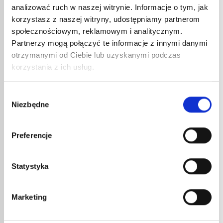
analizować ruch w naszej witrynie. Informacje o tym, jak
korzystasz z naszej witryny, udostępniamy partnerom
społecznościowym, reklamowym i analitycznym.
Partnerzy mogą połączyć te informacje z innymi danymi
ZEST
otrzymanymi od Ciebie lub uzyskanymi podczas
DLA 
korzystania z ich usług.
21,7
26,1
Wybór
Zestaw 
Niezbędne
SALMIAK W KAMIENIU NR KAT.
zgody
użycia i
9641
3,79
€
netto
Preferencje
4,55
€
brutto
Salmiak w kamieniu 150 g do zestawu-
podstawki 9640.
Statystyka
nr kat.:
9641
nr kat.:
ZOBACZ SZCZEGÓŁY
Marketing
INNE