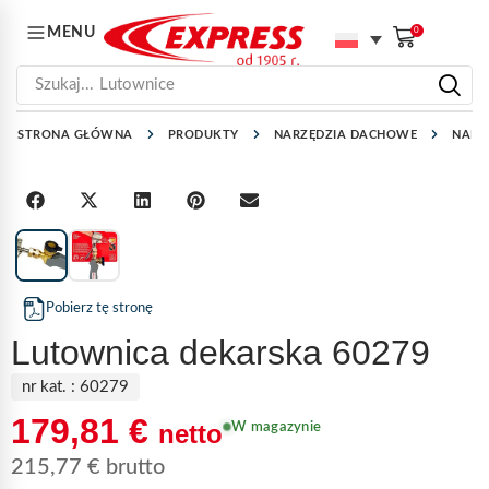
MENU
0
Szukaj...
Lutownice
STRONA GŁÓWNA
PRODUKTY
NARZĘDZIA DACHOWE
NARZ
1
/
2
Pobierz tę stronę
Lutownica dekarska 60279
nr kat. :
60279
179,81
€
netto
W magazynie
215,77
€
brutto