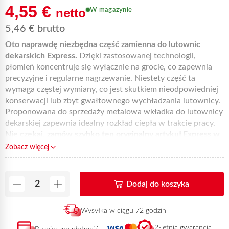
4,55
€
netto
W magazynie
5,46
€
brutto
Oto naprawdę niezbędna część zamienna do lutownic
dekarskich Express.
Dzięki zastosowanej technologii,
płomień koncentruje się wyłącznie na grocie, co zapewnia
precyzyjne i regularne nagrzewanie. Niestety część ta
wymaga częstej wymiany, co jest skutkiem nieodpowiedniej
konserwacji lub zbyt gwałtownego wychładzania lutownicy.
Proponowana do sprzedaży metalowa wkładka do lutownicy
dekarskiej zapewnia idealny rozkład ciepła w trakcie pracy.
Nie czekaj, zamów szybko ten oryginalny artykuł Express w
ilości minimum 2 sztuk, który dostaniesz w ciągu 72 godzin
Zobacz więcej
od wpłynięcia opłaty.
Dodaj do koszyka
Wysyłka w ciągu 72 godzin
2-letnia gwarancja