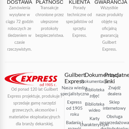
DOSTAWA
PŁATNOŚĆ
KLIENTA
GWARANCJA
Zamówienia
Transakcje
Porady
Wszystkie
wysyłane w
chronione przez
techniczne od
nasze produkty
ciągu 72 godzin
ulepszone
specjalistów od
objęte są
roboczych ze
protokoły
sprzętu
oficjalną
śledzeniem w
bezpieczeństwa.
Express.
gwarancją
czasie
Guilbert
rzeczywistym.
Express.
Guilbert
Dokumentacja
Przydatn
Express
linki
Dokumentacja
Nasza wiedza
Znajdź
Od ponad 120 lat Guilbert
Biblioteka
specjalistyczna
dealera
zdjęć
Express projektuje, produkuje i
Express
Sklep
sprzedaje gamę narzędzi
Biblioteka
od 1905
internetowy
grzewczych, akcesoriów i
wideo
roku
Obsługa
materiałów eksploatacyjnych
Karty
Badania i
posprzedażow
dla branży dekarskiej,
charakterystyki
rozwój
dystrybutorów