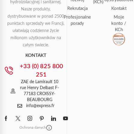
(KCh)
hydroizolacyjnej i sanitarnej.
Rekrutacja
Kontakt
Nasze produkty,
dystrybuowane w ponad 2500
Profesjonalne
Moje
porady
konto /
punktach sprzedaży we Francji,
KCh
ułatwiają codzienne życie
milionom użytkowników na
całym świecie.
KONTAKT
+33 (0) 825 800
251
ZAE de Lamirault 10
rue Henry Delbast F-
77183 CROISSY-
BEAUBOURG
info@express.fr
Ochrona danych