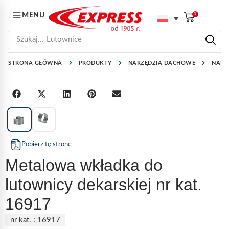
MENU
0
Szukaj...
Lutownice
STRONA GŁÓWNA
PRODUKTY
NARZĘDZIA DACHOWE
NARZ
1
/
2
Pobierz tę stronę
Metalowa wkładka do
lutownicy dekarskiej nr kat.
16917
nr kat. :
16917