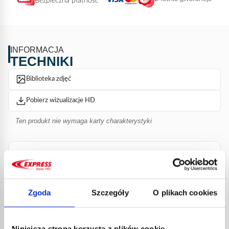
Bezpieczna płatność
INFORMACJA
TECHNIKI
Biblioteka zdjęć
Pobierz wizualizacje HD
Ten produkt nie wymaga karty charakterystyki
Cechy
Brak dostępnych informacji dla tego produktu.
Zgoda
Szczegóły
O plikach cookies
Dokumentacja
Niniejsza strona korzysta z plików cookie