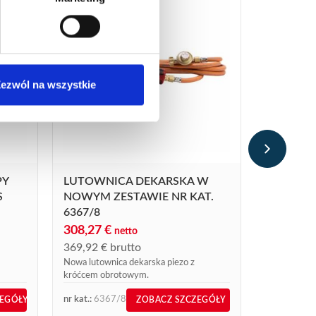
ezwól na wszystkie
WĄŻ GU
85,36
€
n
102,43
€
b
PY
LUTOWNICA DEKARSKA W
Wąż gumowy
S
NOWYM ZESTAWIE NR KAT.
6367/8
308,27
€
netto
369,92
€
brutto
Nowa lutownica dekarska piezo z
króćcem obrotowym.
nr kat.:
6367/8
nr kat.:
963
ZEGÓŁY
ZOBACZ SZCZEGÓŁY