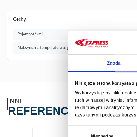
Cechy
Pojemność (ml)
Maksymalna temperatura użycia (°)
Zgoda
Niniejsza strona korzysta z
Wykorzystujemy pliki cookie 
INNE
ruch w naszej witrynie. Inf
REFERENCJE
reklamowym i analitycznym. 
uzyskanymi podczas korzysta
Wybór
Niezbędne
zgody