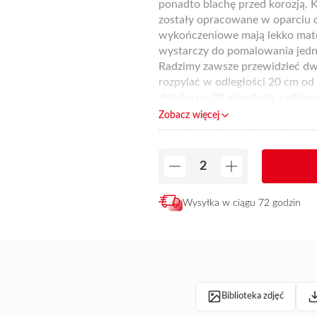
ponadto blachę przed korozją. 
zostały opracowane w oparciu o
wykończeniowe mają lekko mato
wystarczy do pomalowania jedn
Radzimy zawsze przewidzieć dw
rozpylać w odległości 20 cm o
dotyku po 20 minutach, całkow
być używana po upływie 5-6 god
Zobacz więcej
usuwania farb. Gama farb wyko
dystrybutorów
Express. W razie
Wysyłka w ciągu 72 godzin
Biblioteka zdjęć