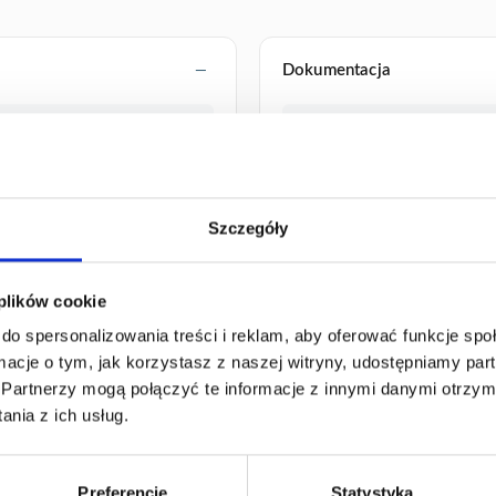
Dokumentacja
500
Karta bezpieczeństwa nr kat. 
50
Arkusz komercyjny nr kat. 99
Szczegóły
 plików cookie
do spersonalizowania treści i reklam, aby oferować funkcje sp
ormacje o tym, jak korzystasz z naszej witryny, udostępniamy p
Partnerzy mogą połączyć te informacje z innymi danymi otrzym
nia z ich usług.
Preferencje
Statystyka