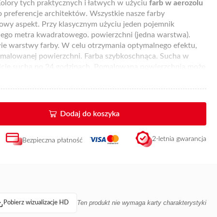
Kolory tych praktycznych i łatwych w użyciu
farb w aerozolu
 preferencje architektów. Wszystkie nasze farby
wy aspekt. Przy klasycznym użyciu jeden pojemnik
ego metra kwadratowego. powierzchni (jedna warstwa).
ie warstwy farby. W celu otrzymania optymalnego efektu,
d malowanej powierzchni. Farba szybkoschnąca. Sucha w
icie sucha po 24 godzinach. Pomalowana powierzchnia może
zin. Czyścić przy pomocy rozpuszczalnika lub preparatu do
ńczeniowych w aerozolu jest dostępna u
stałych
 potrzeby dystrybutor służy poradą.
Dodaj do koszyka
2-letnia gwarancja
Bezpieczna płatność
Ten produkt nie wymaga karty charakterystyki
Pobierz wizualizacje HD