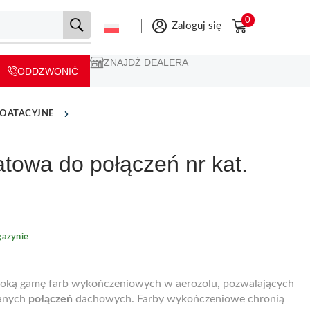
0
Zaloguj się
ZNAJDŹ DEALERA
ODDZWONIĆ
LOATACYJNE
towa do połączeń nr kat.
azynie
eroką gamę farb wykończeniowych w aerozolu, pozwalających
janych
połączeń
dachowych. Farby wykończeniowe chronią