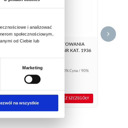
ołecznościowe i analizować
artnerom społecznościowym,
anymi od Ciebie lub
A
PAŁECZKI DO LUTOWANIA
1934
BEZOŁOWIOWY NR KAT. 1936
506,58
€
netto
607,90
€
brutto
Marketing
 90%
Pałeczki do lutowania 10% Cyna / 90%
Cynk.
nr kat.:
1936
GÓŁY
ZOBACZ SZCZEGÓŁY
ezwól na wszystkie