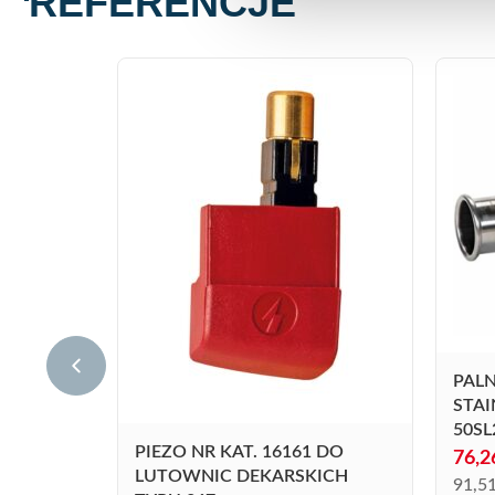
REFERENCJE
PALN
STAI
50SL
PIEZO NR KAT. 16161 DO
76,
LUTOWNIC DEKARSKICH
91,5