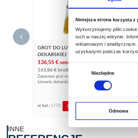
Niniejsza strona korzysta z
Wykorzystujemy pliki cookie 
ruch w naszej witrynie. Inf
reklamowym i analitycznym. 
GROT DO LUTOWNICY
uzyskanymi podczas korzysta
DEKARSKIEJ 1778 LONG LIFE
GRO
136,55
€
netto
Wybór
DEKA
163,86
€
brutto
Niezbędne
zgody
149
Zapasowy grot wymienny 99,9% Cu do
lutownic dekarskich.
179,
Zapas
zestaw
nr kat.:
1778
nr kat.
ZOBACZ SZCZEGÓŁY
Odmowa
INNE