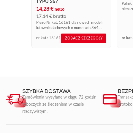
TYPU 367
Palnik 
14,28
€
nierdz
netto
17,14
€
brutto
Piezo Nr kat. 16161 dla nowych modeli
lutownic dachowych o numerach 364,
367/8 i 367/9. PIezo nr kat. 16161 do
nr kat.:
16161
nr kat.
ZOBACZ SZCZEGÓŁY
lutownic dekarskich typu 367 jest...
SZYBKA DOSTAWA
BEZP
Zamówienia wysyłane w ciągu 72 godzin
Transakc
roboczych ze śledzeniem w czasie
protoko
rzeczywistym.