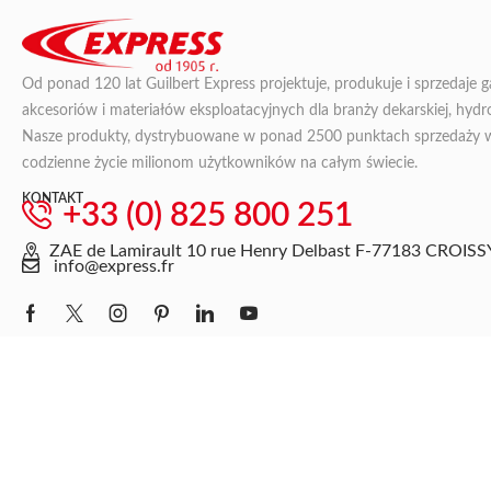
Od ponad 120 lat Guilbert Express projektuje, produkuje i sprzedaje 
akcesoriów i materiałów eksploatacyjnych dla branży dekarskiej, hydroi
Nasze produkty, dystrybuowane w ponad 2500 punktach sprzedaży we 
codzienne życie milionom użytkowników na całym świecie.
KONTAKT
+33 (0) 825 800 251
ZAE de Lamirault 10 rue Henry Delbast F-77183 CRO
info@express.fr
Ochrona danych
Express 2026 – Wszelkie prawa zastrzeżone