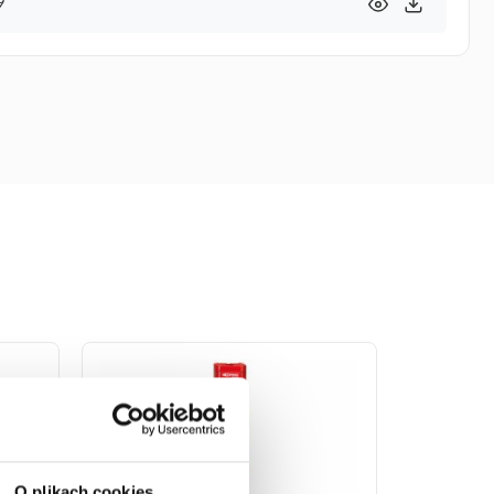
9
O plikach cookies