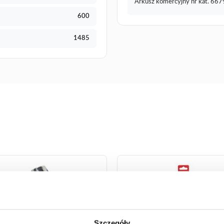
Arkusz komercyjny nr kat. 667
600
1485
Szczegóły