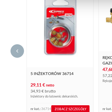
RĘKO
GAZ
47,
5 INŻEKTORÓW 36714
57,2
Rękoje
29,11
€
netto
34,93
€
brutto
Inżektory do lutownic dekarskich.
nr kat.:
36714
nr kat.
ZOBACZ SZCZEGÓŁY