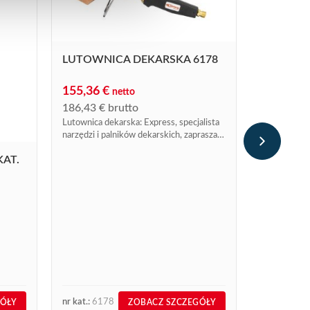
LUTOWNICA DEKARSKA 6178
155,36
€
netto
KIELICH 
186,43
€
brutto
EXPRESS
Lutownica dekarska: Express, specjalista
54,21
€
n
narzędzi i palników dekarskich, zaprasza
do zakupu lutownicy nr kat. 6178.
65,05
€
br
KAT.
Innowacja E
odpowiednią 
ze stali nie
dekarskiego
nr kat.:
6178
nr kat.:
100
GÓŁY
ZOBACZ SZCZEGÓŁY