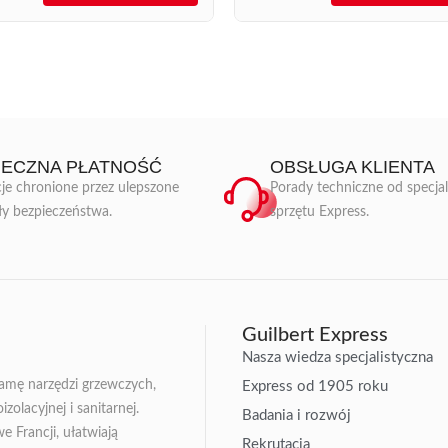
IECZNA PŁATNOŚĆ
OBSŁUGA KLIENTA
je chronione przez ulepszone
Porady techniczne od specja
ły bezpieczeństwa.
sprzętu Express.
Guilbert Express
Nasza wiedza specjalistyczna
gamę narzędzi grzewczych,
Express od 1905 roku
zolacyjnej i sanitarnej.
Badania i rozwój
Francji, ułatwiają
Rekrutacja