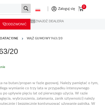
0
Zaloguj się
ZNAJDŹ DEALERA
ODDZWONIĆ
LOATACYJNE
WĄŻ GUMOWY 963/20
63/20
nie
ka na butan/propan w fazie gazowej. Należy pamiętać o tym,
dlega wymianie co trzy lata w przypadku intensywnego
 po upływie pięciu lat od pierwszego użycia. W razie
gięcia, wybrzuszenia, załamania, zanik sztywności) należy
kutecznie i bezpiecznie kontynuować używanie palnika. W