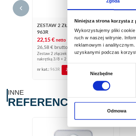
Zgoda
Niniejsza strona korzysta z
ZESTAW 2 ZŁĄCZY DO NYPLI
Wykorzystujemy pliki cookie 
963R
ruch w naszej witrynie. Inf
22,15
€
netto
reklamowym i analitycznym. 
26,58
€
brutto
uzyskanymi podczas korzysta
Zestaw 2 złączek do węża, z lewą
nakrętką 3/8 + 2 opaski zaciskowe Nr
ref. 963/20. Ten model referencyjny
Wybór
nr kat.:
963R
ZOBACZ SZCZEGÓŁY
963R jest dostępny w sprzedaży online...
Niezbędne
zgody
INNE
REFERENCJE
Odmowa