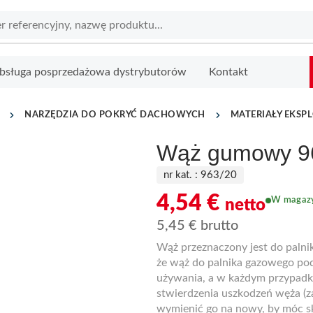
bsługa posprzedażowa dystrybutorów
Kontakt
NARZĘDZIA DO POKRYĆ DACHOWYCH
MATERIAŁY EKSP
Wąż gumowy 9
nr kat. :
963/20
4,54
€
W magazy
netto
5,45
€
brutto
Wąż przeznaczony jest do palni
że wąż do palnika gazowego po
używania, a w każdym przypadku
stwierdzenia uszkodzeń węża (za
wymienić go na nowy, by móc s