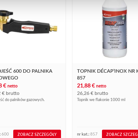
JEŚĆ 600 DO PALNIKA
TOPNIK DÉCAP’INOX NR 
OWEGO
857
68
€
21,88
€
netto
netto
2
€
brutto
26,26
€
brutto
ść do palników gazowych.
Topnik we flakonie 1000 ml
:
600
nr kat.:
857
ZOBACZ SZCZEGÓŁY
ZOBACZ SZCZE