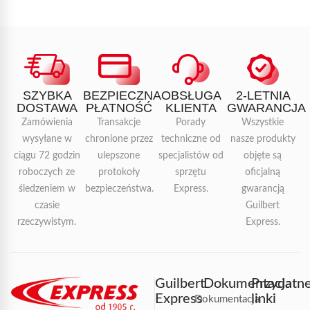
SZYBKA
BEZPIECZNA
OBSŁUGA
2-LETNIA
DOSTAWA
PŁATNOŚĆ
KLIENTA
GWARANCJA
Zamówienia
Transakcje
Porady
Wszystkie
wysyłane w
chronione przez
techniczne od
nasze produkty
ciągu 72 godzin
ulepszone
specjalistów od
objęte są
roboczych ze
protokoły
sprzętu
oficjalną
śledzeniem w
bezpieczeństwa.
Express.
gwarancją
czasie
Guilbert
rzeczywistym.
Express.
Guilbert
Dokumentacja
Przydatn
Express
linki
Dokumentacja