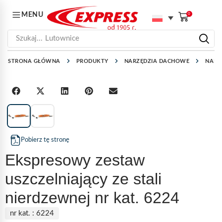
MENU
0
Szukaj...
Lutownice
STRONA GŁÓWNA
PRODUKTY
NARZĘDZIA DACHOWE
NARZ
1
/
2
Pobierz tę stronę
Ekspresowy zestaw
uszczelniający ze stali
nierdzewnej nr kat. 6224
nr kat. :
6224