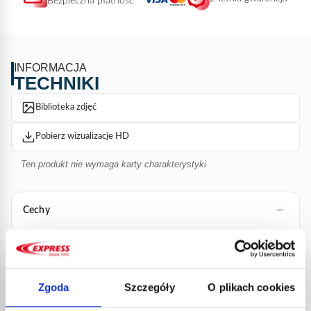
Bezpieczna płatność
INFORMACJA
TECHNIKI
Biblioteka zdjęć
Pobierz wizualizacje HD
Ten produkt nie wymaga karty charakterystyki
Cechy
Średnica łyżki (mm)
60
Moc (w kW)
102 przy 4 barach
Zgoda
Szczegóły
O plikach cookies
Zużycie (w g/h)
7390 przy 4 barach