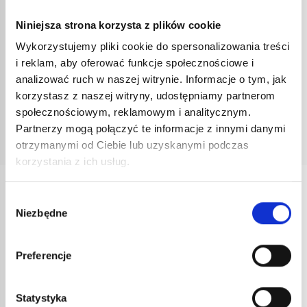
Długość płomienia (w mm)
800
Niniejsza strona korzysta z plików cookie
Wykorzystujemy pliki cookie do spersonalizowania treści
Waga (kg)
3,57
i reklam, aby oferować funkcje społecznościowe i
analizować ruch w naszej witrynie. Informacje o tym, jak
korzystasz z naszej witryny, udostępniamy partnerom
Dokumentacja
społecznościowym, reklamowym i analitycznym.
Partnerzy mogą połączyć te informacje z innymi danymi
Instrukcje uszczelniania
otrzymanymi od Ciebie lub uzyskanymi podczas
korzystania z ich usług.
INNE
Wybór
REFERENCJE
Niezbędne
zgody
Preferencje
Statystyka