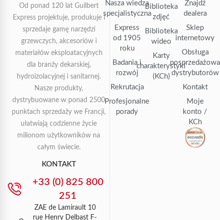
Nasza wiedza
Znajdź
Od ponad 120 lat Guilbert
Biblioteka
specjalistyczna
dealera
zdjęć
Express projektuje, produkuje i
Express
Sklep
sprzedaje gamę narzędzi
Biblioteka
od 1905
internetowy
grzewczych, akcesoriów i
wideo
roku
Obsługa
materiałów eksploatacyjnych
Karty
Badania i
posprzedażow
dla branży dekarskiej,
charakterystyki
rozwój
dystrybutorów
(KCh)
hydroizolacyjnej i sanitarnej.
Rekrutacja
Kontakt
Nasze produkty,
dystrybuowane w ponad 2500
Profesjonalne
Moje
porady
konto /
punktach sprzedaży we Francji,
KCh
ułatwiają codzienne życie
milionom użytkowników na
całym świecie.
KONTAKT
+33 (0) 825 800
251
ZAE de Lamirault 10
rue Henry Delbast F-