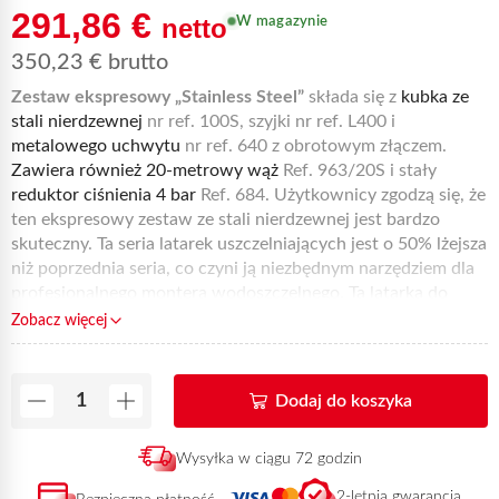
291,86
€
netto
W magazynie
350,23
€
brutto
Zestaw ekspresowy „Stainless Steel”
składa się z
kubka ze
stali nierdzewnej
nr ref. 100S, szyjki nr ref. L400 i
metalowego uchwytu
nr ref. 640 z obrotowym złączem.
Zawiera również 20-metrowy wąż
Ref. 963/20S i stały
reduktor ciśnienia 4 bar
Ref. 684. Użytkownicy zgodzą się, że
ten ekspresowy zestaw ze stali nierdzewnej jest bardzo
skuteczny. Ta seria latarek uszczelniających jest o 50% lżejsza
niż poprzednia seria, co czyni ją niezbędnym narzędziem dla
profesjonalnego montera wodoszczelnego. Ta latarka do
uszczelniania jest również bardzo wszechstronna: suszenie,
Zobacz więcej
znakowanie, odśnieżanie, dezynfekcja, odchwaszczanie
termiczne itp.
Ten produkt, dostępny w sprzedaży online,
może zostać dostarczony w ciągu 72 godzin od otrzymania
Dodaj do koszyka
płatności.
Wysyłka w ciągu 72 godzin
2-letnia gwarancja