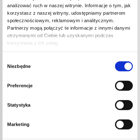
analizować ruch w naszej witrynie. Informacje o tym, jak
korzystasz z naszej witryny, udostępniamy partnerom
społecznościowym, reklamowym i analitycznym.
Partnerzy mogą połączyć te informacje z innymi danymi
otrzymanymi od Ciebie lub uzyskanymi podczas
korzystania z ich usług.
RĘKO
GAZ
89,1
Wybór
106,
Niezbędne
zgody
Rękojeś
REDUKTOR PROPAN 684
Titan'E
Preferencje
40,52
€
netto
48,62
€
brutto
Statystyka
Reduktor ciśnienia stały.
nr kat.:
684
nr kat.:
ZOBACZ SZCZEGÓŁY
Marketing