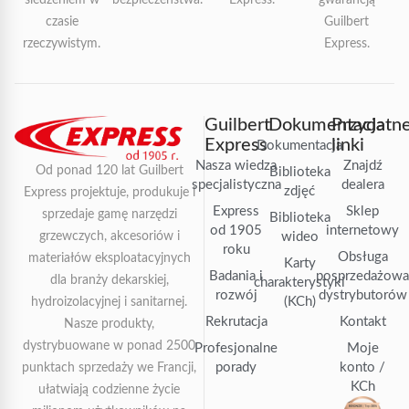
śledzeniem w
bezpieczeństwa.
Express.
gwarancją
czasie
Guilbert
rzeczywistym.
Express.
Guilbert
Dokumentacja
Przydatn
Express
linki
Dokumentacja
Nasza wiedza
Znajdź
Od ponad 120 lat Guilbert
Biblioteka
specjalistyczna
dealera
zdjęć
Express projektuje, produkuje i
Express
Sklep
sprzedaje gamę narzędzi
Biblioteka
od 1905
internetowy
grzewczych, akcesoriów i
wideo
roku
Obsługa
materiałów eksploatacyjnych
Karty
Badania i
posprzedażow
dla branży dekarskiej,
charakterystyki
rozwój
dystrybutorów
(KCh)
hydroizolacyjnej i sanitarnej.
Rekrutacja
Kontakt
Nasze produkty,
dystrybuowane w ponad 2500
Profesjonalne
Moje
porady
konto /
punktach sprzedaży we Francji,
KCh
ułatwiają codzienne życie