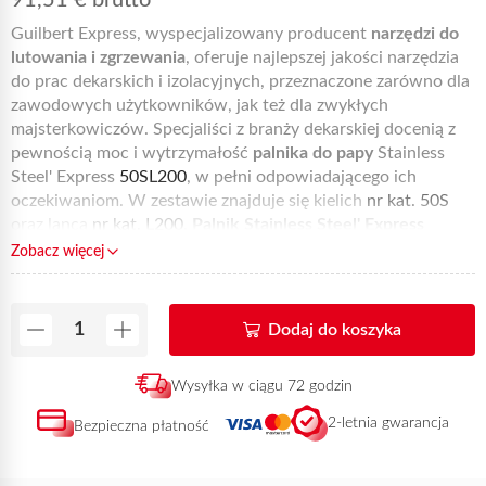
91,51
€
brutto
Guilbert Express, wyspecjalizowany producent
narzędzi do
lutowania i zgrzewania
, oferuje najlepszej jakości narzędzia
do prac dekarskich i izolacyjnych, przeznaczone zarówno dla
zawodowych użytkowników, jak też dla zwykłych
majsterkowiczów. Specjaliści z branży dekarskiej docenią z
pewnością moc i wytrzymałość
palnika do papy
Stainless
Steel' Express
50SL200
, w pełni odpowiadającego ich
oczekiwaniom. W zestawie znajduje się kielich
nr kat. 50S
oraz lanca
nr kat. L200
.
Palnik Stainless Steel' Express
50SL200
jest niezwykle lekki, wydajny i wygodny w użyciu.
Zobacz więcej
Zapewnia wyjątkowy komfort przy pracy.
Ta referencja,
dostępna w sprzedaży online, może zostać dostarczona do
domu w ciągu 72 godzin od otrzymania płatności.
Dodaj do koszyka
Wysyłka w ciągu 72 godzin
2-letnia gwarancja
Bezpieczna płatność