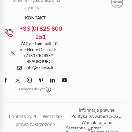
milionom użytkowników na
całym świecie.
KONTAKT
+33 (0) 825 800
251
ZAE de Lamirault 10
rue Henry Delbast F-
77183 CROISSY-
BEAUBOURG
info@express.fr
Ochrona danych
Informacje prawne
Express 2026 – Wszelkie
Polityka prywatności
CGU
Warunki ogólne
prawa zastrzeżone
Stworzone
przez
z
zakaru.studio