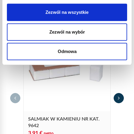
INNE
REFERENCJE
Zezwól na wszystkie
Zezwól na wybór
Odmowa
ROLK
TEFL
4503
30,4
36,5
Rolka d
SALMIAK W KAMIENIU NR KAT.
9642
3,91
€
netto