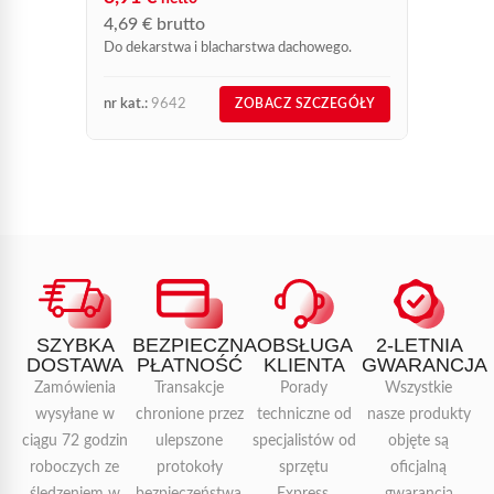
4,69
€
brutto
Do dekarstwa i blacharstwa dachowego.
nr kat.:
9642
nr kat.:
ZOBACZ SZCZEGÓŁY
SZYBKA
BEZPIECZNA
OBSŁUGA
2-LETNIA
DOSTAWA
PŁATNOŚĆ
KLIENTA
GWARANCJA
Zamówienia
Transakcje
Porady
Wszystkie
wysyłane w
chronione przez
techniczne od
nasze produkty
ciągu 72 godzin
ulepszone
specjalistów od
objęte są
roboczych ze
protokoły
sprzętu
oficjalną