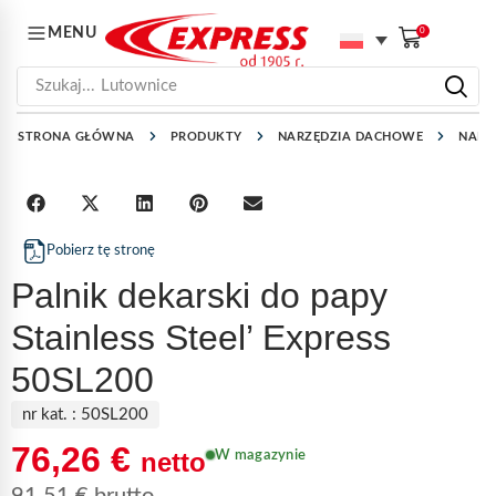
MENU
0
Szukaj...
Lutownice
STRONA GŁÓWNA
PRODUKTY
NARZĘDZIA DACHOWE
NARZ
Pobierz tę stronę
Palnik dekarski do papy
Stainless Steel’ Express
50SL200
nr kat. :
50SL200
76,26
€
netto
W magazynie