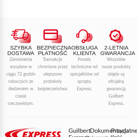
SZYBKA
BEZPIECZNA
OBSŁUGA
2-LETNIA
DOSTAWA
PŁATNOŚĆ
KLIENTA
GWARANCJA
Zamówienia
Transakcje
Porady
Wszystkie
wysyłane w
chronione przez
techniczne od
nasze produkty
ciągu 72 godzin
ulepszone
specjalistów od
objęte są
roboczych ze
protokoły
sprzętu
oficjalną
śledzeniem w
bezpieczeństwa.
Express.
gwarancją
czasie
Guilbert
rzeczywistym.
Express.
Guilbert
Dokumentacja
Przydatn