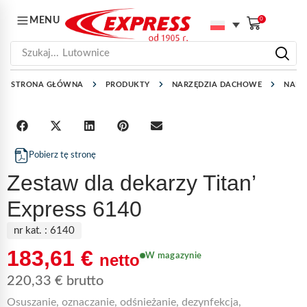
MENU
0
Szukaj...
Lutownice
STRONA GŁÓWNA
PRODUKTY
NARZĘDZIA DACHOWE
NARZ
Pobierz tę stronę
Zestaw dla dekarzy Titan’
Express 6140
nr kat. :
6140
183,61
€
netto
W magazynie
220,33
€
brutto
Osuszanie, oznaczanie, odśnieżanie, dezynfekcja,