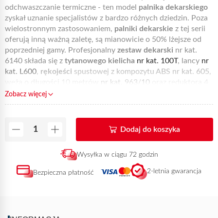
odchwaszczanie termiczne - ten model
palnika dekarskiego
zyskał uznanie specjalistów z bardzo różnych dziedzin. Poza
wielostronnym zastosowaniem,
palniki dekarskie
z tej serii
oferują inną ważną zaletę, są mianowicie o 50% lżejsze od
poprzedniej gamy. Profesjonalny
zestaw dekarski
nr kat.
6140 składa się z
tytanowego kielicha
nr kat. 100T
, lancy
nr
kat. L600
,
rękojeści
spustowej z kompozytu ABS nr kat. 605,
węża o długości 10 metrów
nr kat. 963/10
oraz reduktora 4
bar
nr kat. 684
. Specjaliści od prac uszczelniających mają
Zobacz więcej
nareszcie do dyspozycji zestaw z palnikiem dekarskim,
pozwalającym na skuteczną i wygodną pracę we wszystkich,
nawet najtrudniejszych warunkach.
Palnik do papy
Dodaj do koszyka
dekarskiej
z tego zestawu charakteryzuje się ponadto
wyjątkową mocą, co jest jego niewątpliwym atutem.
Ta
Wysyłka w ciągu 72 godzin
referencja jest dostępna w sprzedaży online i może zostać
dostarczona w ciągu 72 godzin od otrzymania płatności.
2-letnia gwarancja
Bezpieczna płatność