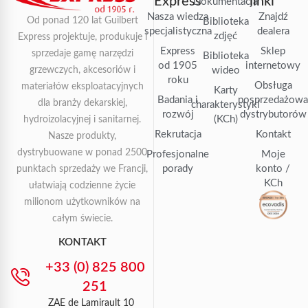
Express
linki
Dokumentacja
Nasza wiedza
Znajdź
Od ponad 120 lat Guilbert
Biblioteka
specjalistyczna
dealera
zdjęć
Express projektuje, produkuje i
Express
Sklep
sprzedaje gamę narzędzi
Biblioteka
od 1905
internetowy
grzewczych, akcesoriów i
wideo
roku
Obsługa
materiałów eksploatacyjnych
Karty
Badania i
posprzedażow
dla branży dekarskiej,
charakterystyki
rozwój
dystrybutorów
(KCh)
hydroizolacyjnej i sanitarnej.
Rekrutacja
Kontakt
Nasze produkty,
dystrybuowane w ponad 2500
Profesjonalne
Moje
porady
konto /
punktach sprzedaży we Francji,
KCh
ułatwiają codzienne życie
milionom użytkowników na
całym świecie.
KONTAKT
+33 (0) 825 800
251
ZAE de Lamirault 10