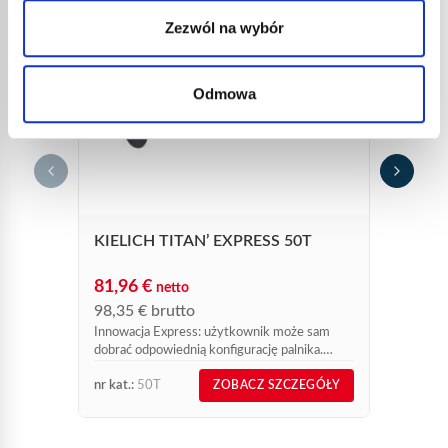
Zezwól na wybór
Odmowa
LUTO
NOWY
6367
308,
369,
KIELICH TITAN’ EXPRESS 50T
Nowa l
obroto
81,96
€
netto
98,35
€
brutto
Innowacja Express: użytkownik może sam
dobrać odpowiednią konfigurację palnika.
Kielich tytanowy do palnika dekarskiego o
nr kat.:
50T
nr kat.:
ZOBACZ SZCZEGÓŁY
wysokiej mocy.