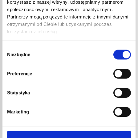
korzystasz z naszej witryny, udostępniamy partnerom
społecznościowym, reklamowym i analitycznym.
SZYB
Partnerzy mogą połączyć te informacje z innymi danymi
DO RĘ
otrzymanymi od Ciebie lub uzyskanymi podczas
40,2
korzystania z ich usług.
48,2
Zestaw
RĘKOJEŚĆ 640CR
rękojeś
Wybór
Niezbędne
zgody
123,26
€
netto
147,91
€
brutto
Preferencje
Rękojeść 640CR do palników dekarskich
Titan'Express i Stainless Steel 'Express.
nr kat.:
640CR
nr kat.:
ZOBACZ SZCZEGÓŁY
Statystyka
INNE
Marketing
REFERENCJE