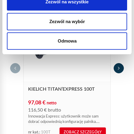
Zezwól na wszystkie
Zezwól na wybór
Odmowa
ZEST
STEEL
203,
244,
Zestaw 
KIELICH TITAN’EXPRESS 100T
Steel' 
97,08
€
netto
116,50
€
brutto
Innowacja Express: użytkownik może sam
dobrać odpowiednią konfigurację palnika.
Kielich tytanowy do palnika dekarskiego o
nr kat.:
100T
nr kat.:
ZOBACZ SZCZEGÓŁY
wysokiej mocy.