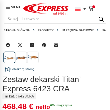
MENU
0
Szukaj...
Lutownice
STRONA GŁÓWNA
PRODUKTY
NARZĘDZIA DACHOWE
NARZ
1
/
3
Pobierz tę stronę
Zestaw dekarski Titan’
Express 6423 CRA
nr kat. :
6423CRA
468,48
€
netto
W magazynie