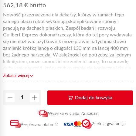
562,18
€
brutto
Nowość przeznaczona dla dekarzy, którzy w ramach tego
samego placu robót wykonują skomplikowane spoiny i
pracują na dachach płaskich. Zespół badań i rozwoju
Guilbert Express dokonał rzeczy, która do tej pory wydawała
się niemożliwa: użytkownik może prawie natychmiastowo
zamienić krótką lancę o długości 130 mm na lancę 400 mm
bez żadnego narzędzia. W zależności od potrzeby, za jednym
kliknięciem, może samodzielnie zmienić lancę. To naprawdę
duży krok naprzód, który szybko stanie się koniecznością dla
wszystkich producentów i którego praktyczność i prostota
Zobacz więcej
zostaną szczególnie docenione przez użytkowników w
terenie. Absolutna nowość, zestaw palnika pistoletowego
Titan' Express składa się z 2 kielichów Titane nr ref. 150T,
Dodaj do koszyka
lancy nr ref. L400
,
lancy nr ref. L200
,
metalowego uchwytu
ze spustem nr ref. 640
z szybkozłączką obrotową,
wężem
Wysyłka w ciągu 72 godzin
długości 20 metrów nr ref. 963/20S
i
reduktora 4 bar nr ref.
684
. Dla ułatwienia transportu, artykuł 6423CRA jest
2-letnia gwarancja
Bezpieczna płatność
dostarczany z
uchwytem do przenoszenia węża nr ref.
36774
.
Oryginalny i niezawodny produkt znajdziesz u