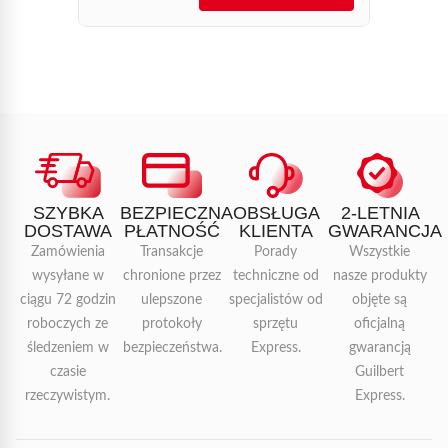
SZYBKA
BEZPIECZNA
OBSŁUGA
2-LETNIA
DOSTAWA
PŁATNOŚĆ
KLIENTA
GWARANCJA
Zamówienia
Transakcje
Porady
Wszystkie
wysyłane w
chronione przez
techniczne od
nasze produkty
ciągu 72 godzin
ulepszone
specjalistów od
objęte są
roboczych ze
protokoły
sprzętu
oficjalną
śledzeniem w
bezpieczeństwa.
Express.
gwarancją
czasie
Guilbert
rzeczywistym.
Express.