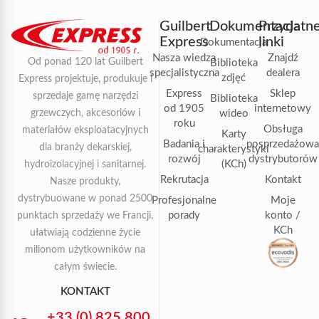
Guilbert
Dokumentacja
Przydatn
Express
linki
Dokumentacja
Nasza wiedza
Znajdź
Od ponad 120 lat Guilbert
Biblioteka
specjalistyczna
dealera
zdjęć
Express projektuje, produkuje i
Express
Sklep
sprzedaje gamę narzędzi
Biblioteka
od 1905
internetowy
grzewczych, akcesoriów i
wideo
roku
Obsługa
materiałów eksploatacyjnych
Karty
Badania i
posprzedażow
dla branży dekarskiej,
charakterystyki
rozwój
dystrybutorów
(KCh)
hydroizolacyjnej i sanitarnej.
Rekrutacja
Kontakt
Nasze produkty,
dystrybuowane w ponad 2500
Profesjonalne
Moje
porady
konto /
punktach sprzedaży we Francji,
KCh
ułatwiają codzienne życie
milionom użytkowników na
całym świecie.
KONTAKT
+33 (0) 825 800