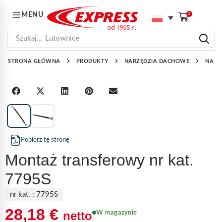
MENU
0
Szukaj...
Lutownice
STRONA GŁÓWNA
PRODUKTY
NARZĘDZIA DACHOWE
NARZ
1
/
2
Pobierz tę stronę
Montaż transferowy nr kat.
7795S
nr kat. :
7795S
28,18
€
netto
W magazynie