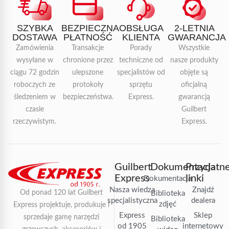
SZYBKA
BEZPIECZNA
OBSŁUGA
2-LETNIA
DOSTAWA
PŁATNOŚĆ
KLIENTA
GWARANCJA
Zamówienia
Transakcje
Porady
Wszystkie
wysyłane w
chronione przez
techniczne od
nasze produkty
ciągu 72 godzin
ulepszone
specjalistów od
objęte są
roboczych ze
protokoły
sprzętu
oficjalną
śledzeniem w
bezpieczeństwa.
Express.
gwarancją
czasie
Guilbert
rzeczywistym.
Express.
Guilbert
Dokumentacja
Przydatn
Express
linki
Dokumentacja
Nasza wiedza
Znajdź
Od ponad 120 lat Guilbert
Biblioteka
specjalistyczna
dealera
zdjęć
Express projektuje, produkuje i
Express
Sklep
sprzedaje gamę narzędzi
Biblioteka
od 1905
internetowy