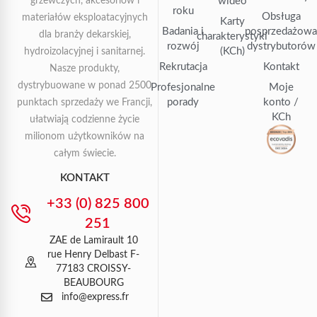
grzewczych, akcesoriów i
wideo
roku
Obsługa
materiałów eksploatacyjnych
Karty
Badania i
posprzedażow
dla branży dekarskiej,
charakterystyki
rozwój
dystrybutorów
(KCh)
hydroizolacyjnej i sanitarnej.
Rekrutacja
Kontakt
Nasze produkty,
dystrybuowane w ponad 2500
Profesjonalne
Moje
porady
konto /
punktach sprzedaży we Francji,
KCh
ułatwiają codzienne życie
milionom użytkowników na
całym świecie.
KONTAKT
+33 (0) 825 800
251
ZAE de Lamirault 10
rue Henry Delbast F-
77183 CROISSY-
BEAUBOURG
info@express.fr