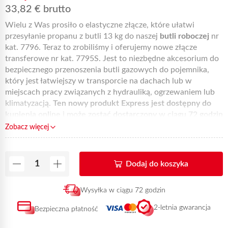
33,82
€
brutto
Wielu z Was prosiło o elastyczne złącze, które ułatwi
przesyłanie propanu z butli 13 kg do naszej
butli roboczej
nr
kat. 7796. Teraz to zrobiliśmy i oferujemy nowe złącze
transferowe nr kat. 7795S. Jest to niezbędne akcesorium do
bezpiecznego przenoszenia butli gazowych do pojemnika,
który jest łatwiejszy w transporcie na dachach lub w
miejscach pracy związanych z hydrauliką, ogrzewaniem lub
klimatyzacją.
Ten nowy produkt Express jest dostępny do
kupienia online i może zostać dostarczony w ciągu 72 godzin
od otrzymania płatności.
Zobacz więcej
Dodaj do koszyka
Wysyłka w ciągu 72 godzin
2-letnia gwarancja
Bezpieczna płatność