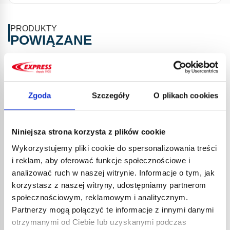
PRODUKTY
POWIĄZANE
Zgoda
Szczegóły
O plikach cookies
Niniejsza strona korzysta z plików cookie
Wykorzystujemy pliki cookie do spersonalizowania treści
i reklam, aby oferować funkcje społecznościowe i
ZŁĄC
analizować ruch w naszej witrynie. Informacje o tym, jak
7795
korzystasz z naszej witryny, udostępniamy partnerom
28,1
społecznościowym, reklamowym i analitycznym.
33,8
Partnerzy mogą połączyć te informacje z innymi danymi
To moc
otrzymanymi od Ciebie lub uzyskanymi podczas
do prze