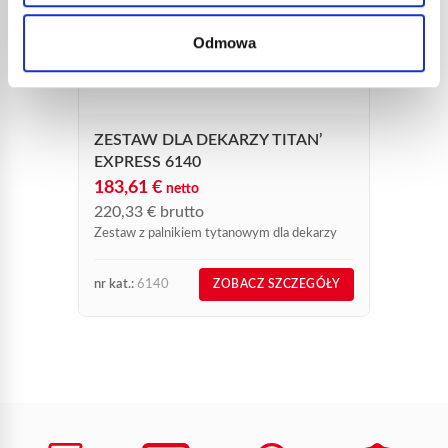
LANC
Odmowa
DEKA
50,6
60,7
Nowość
ZESTAW DLA DEKARZY TITAN’
dopasow
specyfi
EXPRESS 6140
183,61
€
netto
220,33
€
brutto
Zestaw z palnikiem tytanowym dla dekarzy
nr kat.:
6140
nr kat.:
ZOBACZ SZCZEGÓŁY