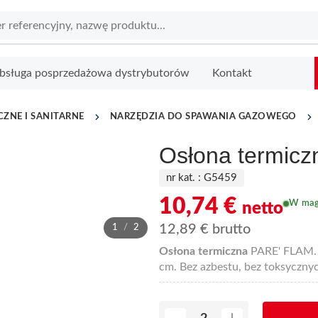
bsługa posprzedażowa dystrybutorów
Kontakt
ZNE I SANITARNE
NARZĘDZIA DO SPAWANIA GAZOWEGO
Osłona termicz
nr kat. :
G5459
10,74
€
W mag
netto
12,89
€
brutto
1
/
2
Osłona termiczna
PARE' FLAM. 
cm. Bez azbestu, bez toksycznyc