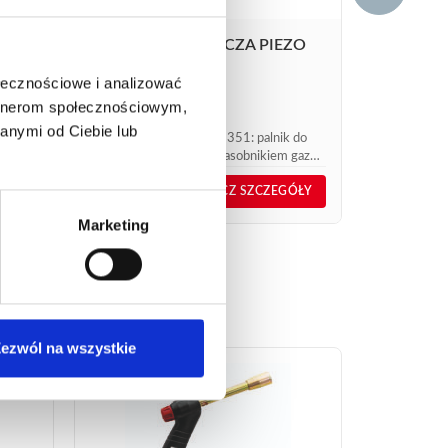
LAMPA LUTOWNICZA PIEZO
351
ołecznościowe i analizować
88,82
€
netto
artnerom społecznościowym,
106,58
€
brutto
anymi od Ciebie lub
8900 z
Lampa lutownicza Piezo 351: palnik do
o.
instalacji sanitarnych z zasobnikiem gazu
nr kat. 2015. Praca w każdej pozycji.
nr kat.:
351
GÓŁY
ZOBACZ SZCZEGÓŁY
Marketing
ezwól na wszystkie