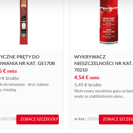
YCZNE PRĘTY DO
WYKRYWACZ
WANIA NR KAT. GE170B
NIESZCZELNOŚCI NR KAT.
70210
25
€
netto
4,54
€
0
€
brutto
netto
5,45
€
brutto
ki do lutowania - drut stalowy
y miedzią.
Wykrywacz wycieków gazu na bazi
wody ze stabilizatorem piany
zapewniającym jej zwartość.
:
GE170B
nr kat.:
70210
ZOBACZ SZCZEGÓŁY
ZOBACZ SZCZE