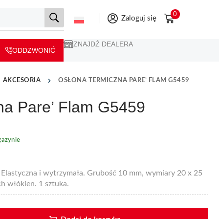
0
Zaloguj się
ZNAJDŹ DEALERA
ODDZWONIĆ
AKCESORIA
OSŁONA TERMICZNA PARE’ FLAM G5459
na Pare’ Flam G5459
azynie
Elastyczna i wytrzymała. Grubość 10 mm, wymiary 20 x 25
h włókien. 1 sztuka.