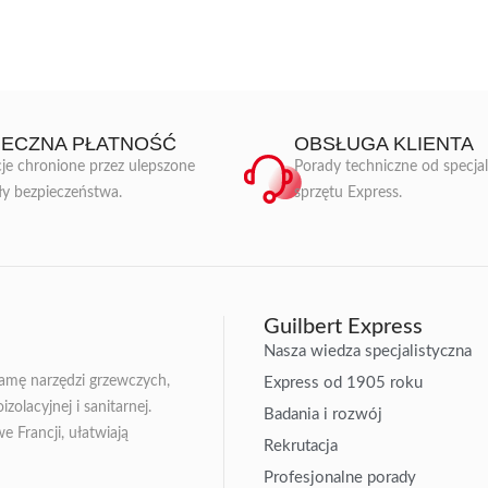
IECZNA PŁATNOŚĆ
OBSŁUGA KLIENTA
je chronione przez ulepszone
Porady techniczne od specja
ły bezpieczeństwa.
sprzętu Express.
Guilbert Express
Nasza wiedza specjalistyczna
gamę narzędzi grzewczych,
Express od 1905 roku
zolacyjnej i sanitarnej.
Badania i rozwój
Francji, ułatwiają
Rekrutacja
Profesjonalne porady