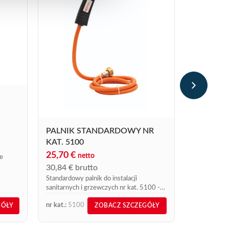
DRUT LU
239,97
€
287,96
€
b
Cynowy drut
wytopu
PALNIK STANDARDOWY NR
KAT. 5100
25,70
€
netto
e
30,84
€
brutto
Standardowy palnik do instalacji
sanitarnych i grzewczych nr kat. 5100 -
bardzo przydatny.
nr kat.:
5100
nr kat.:
594
GÓŁY
ZOBACZ SZCZEGÓŁY