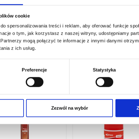
PA LUTOWNICZA
LAMPA LUTOWNICZA
 plików cookie
LOFUNKCYJNA 8800
WIELOFUNKCYJNA 8900
do spersonalizowania treści i reklam, aby oferować funkcje sp
82
€
28,96
€
netto
netto
ormacje o tym, jak korzystasz z naszej witryny, udostępniamy p
8
€
brutto
34,75
€
brutto
Partnerzy mogą połączyć te informacje z innymi danymi otrzym
lutownicza wielofunkcyjna 8800 z
Lampa lutownicza wielofunkcyjna 
nia z ich usług.
wą osłoną i zapalnikiem piezo.
metalową osłoną i zapalnikiem piez
:
8800
nr kat.:
8900
ZOBACZ SZCZEGÓŁY
ZOBACZ SZCZE
Preferencje
Statystyka
Zezwól na wybór
Z