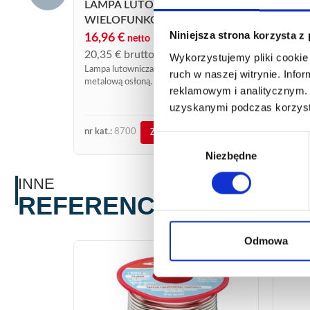
LAMPA LUTOWNICZA
WIELOFUNKCYJNA 8700
LAM
Niniejsza strona korzysta z
16,96
€
netto
WIE
20,35
€
brutto
Wykorzystujemy pliki cookie 
20,
Lampa lutownicza wielofunkcyjna z
ruch w naszej witrynie. Inf
24,9
metalową osłoną.
reklamowym i analitycznym. 
Lampa 
uzyskanymi podczas korzysta
metalo
nr kat.:
8700
nr kat.
ZOBACZ SZCZEGÓŁY
Wybór
Niezbędne
zgody
INNE
REFERENCJE
Odmowa