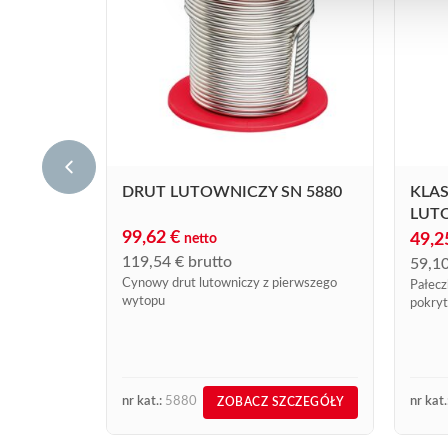
DRUT LUTOWNICZY SN 5880
KLAS
LUTO
99,62
€
49,
netto
119,54
€
brutto
59,1
Cynowy drut lutowniczy z pierwszego
Pałecz
wytopu
pokryt
nr kat.:
5880
nr kat.
ZOBACZ SZCZEGÓŁY