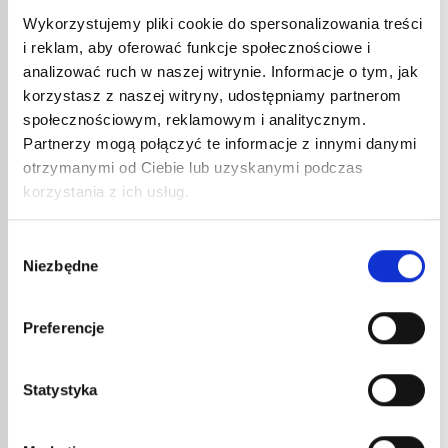
Wykorzystujemy pliki cookie do spersonalizowania treści
i reklam, aby oferować funkcje społecznościowe i
analizować ruch w naszej witrynie. Informacje o tym, jak
korzystasz z naszej witryny, udostępniamy partnerom
społecznościowym, reklamowym i analitycznym.
Partnerzy mogą połączyć te informacje z innymi danymi
otrzymanymi od Ciebie lub uzyskanymi podczas
LAMP
korzystania z ich usług.
WIEL
28,9
34,7
Wybór
Niezbędne
Lampa 
zgody
metalow
ZASOBNIK GAZU 8191 BUTAN
Preferencje
2,70
€
netto
Statystyka
3,24
€
brutto
Do wielofunkcyjnych lamp lutowniczych nr
kat. 8200, 8700, 8800, 8900.