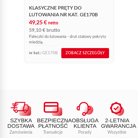
Inżekto
KLASYCZNE PRĘTY DO
LUTOWANIA NR KAT. GE170B
49,25
€
netto
59,10
€
brutto
Pałeczki do lutowania - drut stalowy pokryty
miedzią.
nr kat.:
GE170B
nr kat.:
ZOBACZ SZCZEGÓŁY
SZYBKA
BEZPIECZNA
OBSŁUGA
2-LETNIA
DOSTAWA
PŁATNOŚĆ
KLIENTA
GWARANCJA
Zamówienia
Transakcje
Porady
Wszystkie