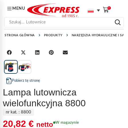
MENU
0
Szukaj...
Lutownice
STRONA GŁÓWNA
PRODUKTY
NARZĘDZIA HYDRAULICZNE I SAN
1
/
2
Pobierz tę stronę
Lampa lutownicza
wielofunkcyjna 8800
nr kat. :
8800
20,82
€
netto
W magazynie