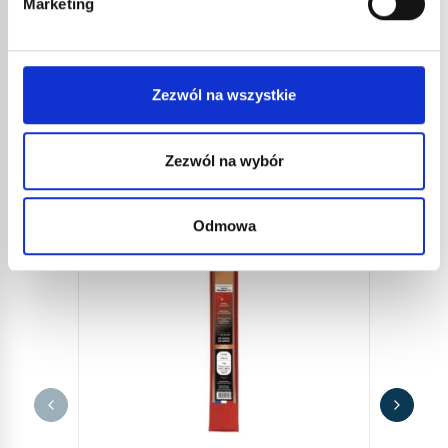
Marketing
nr kat.:
8191
nr kat.:
ZOBACZ SZCZEGÓŁY
INNE
Zezwól na wszystkie
REFERENCJE
Zezwól na wybór
Odmowa
INŻE
10,5
12,6