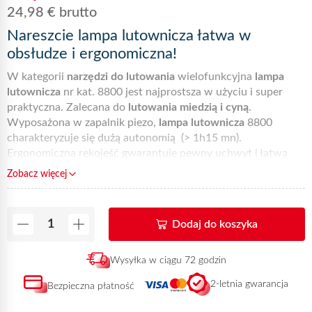
24,98
€
brutto
Nareszcie lampa lutownicza łatwa w
obsłudze i ergonomiczna!
W kategorii
narzędzi do lutowania
wielofunkcyjna
lampa
lutownicza
nr kat. 8800 jest najprostsza w użyciu i super
praktyczna. Zalecana do
lutowania miedzią i cyną
.
Wyposażona w zapalnik piezo,
lampa lutownicza
8800
charakteryzuje się dużą autonomią (> 1h15 mn).
Ergonomiczna rękojeść gwarantuje pewny uchwyt i łatwą
manipulację. Podobnie jak
lampy lutownicze
z metalową
Zobacz więcej
osłoną
nr kat. 8700
i
8900
, model
lampy lutowniczej
8800
jest objęty dwuletnią gwarancją. Wybierając produkt marki
Express użytkownicy mogą być pewni jego jakości.
Dodaj do koszyka
Zachęcamy do zasięgnięcia dodatkowych informacji o
lampie
lutowniczej
8800 u stałego dystrybutora Express, lub do
pobrania dokumentacji techniczej - zakładka poniżej.
Ta
Wysyłka w ciągu 72 godzin
referencja może zostać dostarczona w ciągu 72 godzin od
2-letnia gwarancja
Bezpieczna płatność
otrzymania płatności.