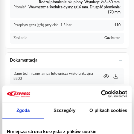
Rodzaj płomienia: skupiony. Wymiary: ∅ 6×60 mm.
Płomień
Wewnętrzna średnica dyszy: ∅16 mm. Długość płomienia:
170 mm
Przepływ gazu (g/h) przy ciśn. 1,5 bar
110
Zasilanie
Gaz butan
Dokumentacja
Dane techniczne lampa lutownicza wielofunkcyjna
8800
PRODUKTY
POWIĄZANE
Zgoda
Szczegóły
O plikach cookies
Niniejsza strona korzysta z plików cookie