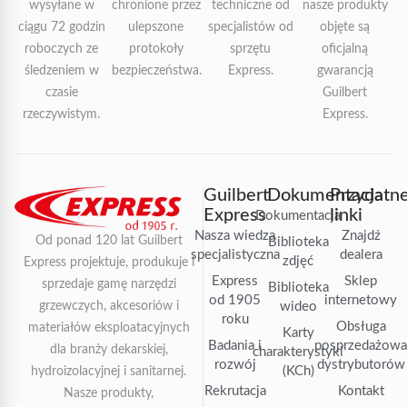
wysyłane w
chronione przez
techniczne od
nasze produkty
ciągu 72 godzin
ulepszone
specjalistów od
objęte są
roboczych ze
protokoły
sprzętu
oficjalną
śledzeniem w
bezpieczeństwa.
Express.
gwarancją
czasie
Guilbert
rzeczywistym.
Express.
Guilbert
Dokumentacja
Przydatn
Express
linki
Dokumentacja
Nasza wiedza
Znajdź
Od ponad 120 lat Guilbert
Biblioteka
specjalistyczna
dealera
zdjęć
Express projektuje, produkuje i
Express
Sklep
sprzedaje gamę narzędzi
Biblioteka
od 1905
internetowy
grzewczych, akcesoriów i
wideo
roku
Obsługa
materiałów eksploatacyjnych
Karty
Badania i
posprzedażow
dla branży dekarskiej,
charakterystyki
rozwój
dystrybutorów
(KCh)
hydroizolacyjnej i sanitarnej.
Rekrutacja
Kontakt
Nasze produkty,