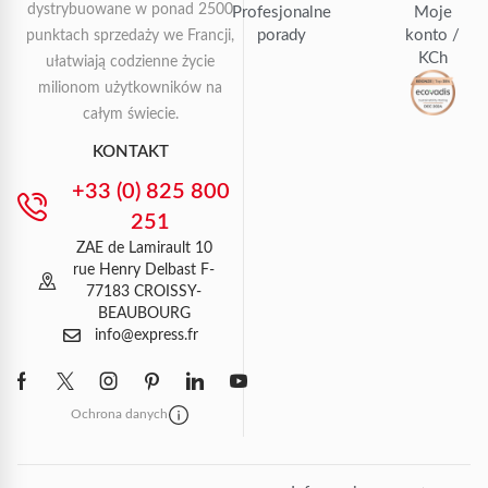
dystrybuowane w ponad 2500
Profesjonalne
Moje
porady
konto /
punktach sprzedaży we Francji,
KCh
ułatwiają codzienne życie
milionom użytkowników na
całym świecie.
KONTAKT
+33 (0) 825 800
251
ZAE de Lamirault 10
rue Henry Delbast F-
77183 CROISSY-
BEAUBOURG
info@express.fr
Ochrona danych