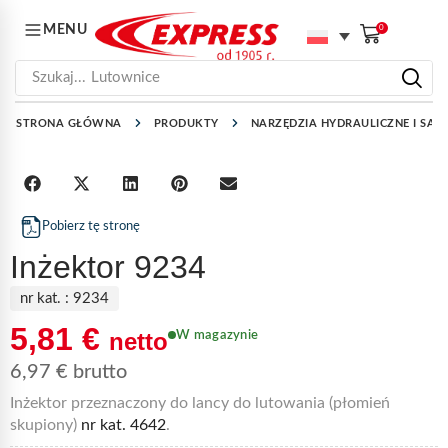
MENU
0
Szukaj...
Lutownice
STRONA GŁÓWNA
PRODUKTY
NARZĘDZIA HYDRAULICZNE I SAN
Pobierz tę stronę
Inżektor 9234
nr kat. :
9234
5,81
€
netto
W magazynie
6,97
€
brutto
Inżektor przeznaczony do lancy do lutowania (płomień
skupiony)
nr kat. 4642
.