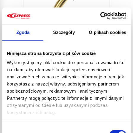
Zgoda
Szczegóły
O plikach cookies
Niniejsza strona korzysta z plików cookie
Wykorzystujemy pliki cookie do spersonalizowania treści
LANCA DO LUTOWANIA 4642
i reklam, aby oferować funkcje społecznościowe i
analizować ruch w naszej witrynie. Informacje o tym, jak
31,60
€
netto
korzystasz z naszej witryny, udostępniamy partnerom
37,92
€
brutto
społecznościowym, reklamowym i analitycznym.
Lanca do lutowania płomień skupiony, do
Partnerzy mogą połączyć te informacje z innymi danymi
wszystkich palników. Wielostronne
otrzymanymi od Ciebie lub uzyskanymi podczas
zastosowanie: lutowanie twarde i miękkie,
korzystania z ich usług.
nr kat.:
4642
ZOBACZ SZCZEGÓŁY
nagrzewanie, obkurczanie, formowanie...
Wybór