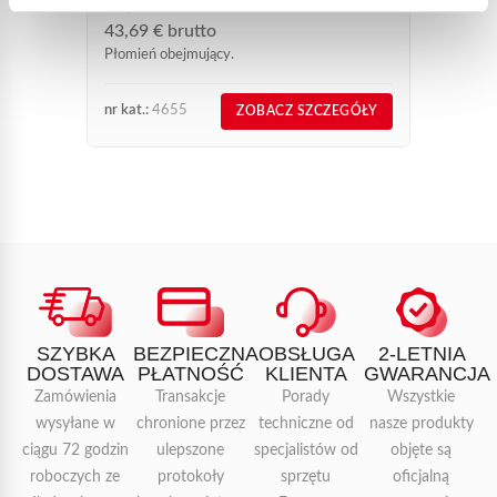
36,41
€
netto
43,69
€
brutto
Płomień obejmujący.
nr kat.:
4655
nr kat.:
ZOBACZ SZCZEGÓŁY
SZYBKA
BEZPIECZNA
OBSŁUGA
2-LETNIA
DOSTAWA
PŁATNOŚĆ
KLIENTA
GWARANCJA
Zamówienia
Transakcje
Porady
Wszystkie
wysyłane w
chronione przez
techniczne od
nasze produkty
ciągu 72 godzin
ulepszone
specjalistów od
objęte są
roboczych ze
protokoły
sprzętu
oficjalną