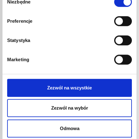
INNE
Niezbędne
zgody
REFERENCJE
Preferencje
Statystyka
Marketing
LANC
Zezwól na wszystkie
48,4
58,0
Zezwól na wybór
Płomie
LANCA CERCOFLAM 4655
Odmowa