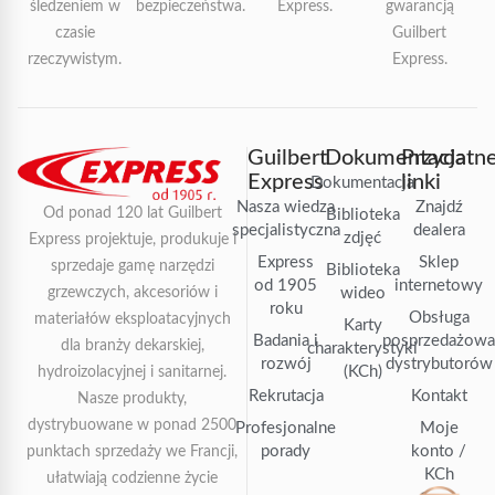
śledzeniem w
bezpieczeństwa.
Express.
gwarancją
czasie
Guilbert
rzeczywistym.
Express.
Guilbert
Dokumentacja
Przydatn
Express
linki
Dokumentacja
Nasza wiedza
Znajdź
Od ponad 120 lat Guilbert
Biblioteka
specjalistyczna
dealera
zdjęć
Express projektuje, produkuje i
Express
Sklep
sprzedaje gamę narzędzi
Biblioteka
od 1905
internetowy
grzewczych, akcesoriów i
wideo
roku
Obsługa
materiałów eksploatacyjnych
Karty
Badania i
posprzedażow
dla branży dekarskiej,
charakterystyki
rozwój
dystrybutorów
(KCh)
hydroizolacyjnej i sanitarnej.
Rekrutacja
Kontakt
Nasze produkty,
dystrybuowane w ponad 2500
Profesjonalne
Moje
porady
konto /
punktach sprzedaży we Francji,
KCh
ułatwiają codzienne życie