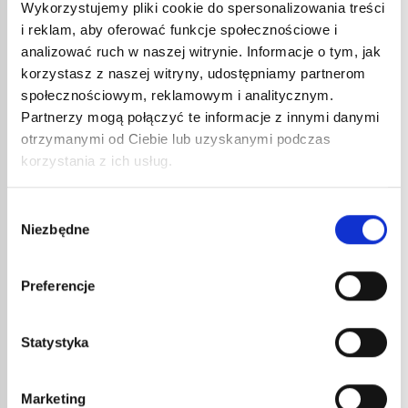
Wykorzystujemy pliki cookie do spersonalizowania treści
i reklam, aby oferować funkcje społecznościowe i
analizować ruch w naszej witrynie. Informacje o tym, jak
korzystasz z naszej witryny, udostępniamy partnerom
społecznościowym, reklamowym i analitycznym.
Partnerzy mogą połączyć te informacje z innymi danymi
otrzymanymi od Ciebie lub uzyskanymi podczas
LUTO
korzystania z ich usług.
TEMP
47,3
Wybór
56,7
Niezbędne
zgody
Ekologi
LUTOWNICA ELEKTRYCZNA
szybkie
TEMPO 25 W
Preferencje
34,85
€
netto
41,82
€
brutto
Statystyka
Ekologiczna lutownica elektryczna. Idealna do
szybkiego lutowania.
nr kat.:
29
nr kat.:
ZOBACZ SZCZEGÓŁY
Marketing