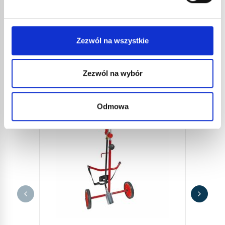
INNE
REFERENCJE
Zezwól na wszystkie
Zezwól na wybór
Odmowa
PALN
310,
372,
Palnik 
spalani
przy ba
Ten pal
pomocą.