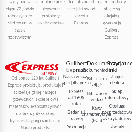
wysyłane w
chronione przez
techniczne od
nasze produkty
ciągu 72 godzin
ulepszone
specjalistów od
objęte są
roboczych ze
protokoły
sprzętu
oficjalną
śledzeniem w
bezpieczeństwa.
Express.
gwarancją
czasie
Guilbert
rzeczywistym.
Express.
Guilbert
Dokumentacja
Przydatn
Express
linki
Dokumentacja
Nasza wiedza
Znajdź
Od ponad 120 lat Guilbert
Biblioteka
specjalistyczna
dealera
zdjęć
Express projektuje, produkuje i
Express
Sklep
sprzedaje gamę narzędzi
Biblioteka
od 1905
internetowy
grzewczych, akcesoriów i
wideo
roku
Obsługa
materiałów eksploatacyjnych
Karty
Badania i
posprzedażow
dla branży dekarskiej,
charakterystyki
rozwój
dystrybutorów
(KCh)
hydroizolacyjnej i sanitarnej.
Rekrutacja
Kontakt
Nasze produkty,