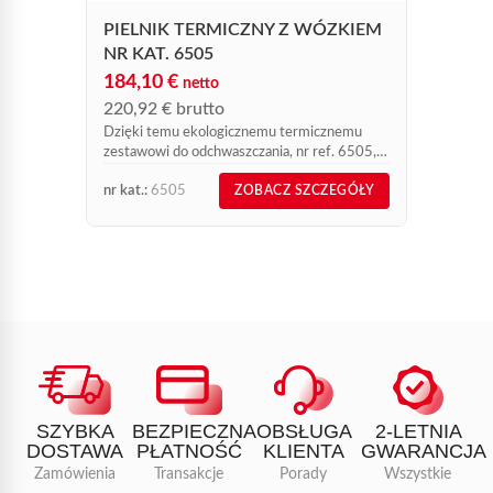
PIELNIK TERMICZNY Z WÓZKIEM
NR KAT. 6505
184,10
€
netto
220,92
€
brutto
Dzięki temu ekologicznemu termicznemu
zestawowi do odchwaszczania, nr ref. 6505,
użytkownicy wkraczają w świat ekologicznego
nr kat.:
6505
nr kat.:
ZOBACZ SZCZEGÓŁY
odchwaszczania. Obecnie powszechnie
przyjmuje się, że odchwaszczanie termiczne
jest najprostszym...
SZYBKA
BEZPIECZNA
OBSŁUGA
2-LETNIA
DOSTAWA
PŁATNOŚĆ
KLIENTA
GWARANCJA
Zamówienia
Transakcje
Porady
Wszystkie