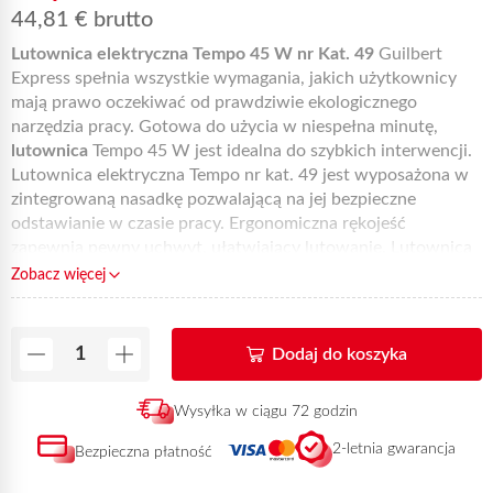
44,81
€
brutto
Lutownica elektryczna Tempo 45 W nr Kat. 49
Guilbert
Express spełnia wszystkie wymagania, jakich użytkownicy
mają prawo oczekiwać od prawdziwie ekologicznego
narzędzia pracy. Gotowa do użycia w niespełna minutę,
lutownica
Tempo 45 W jest idealna do szybkich interwencji.
Lutownica elektryczna Tempo nr kat. 49 jest wyposażona w
zintegrowaną nasadkę pozwalającą na jej bezpieczne
odstawianie w czasie pracy. Ergonomiczna rękojeść
zapewnia pewny uchwyt, ułatwiający lutowanie. Lutownica
jest ponadto kompaktowa i wyjątkowo lekka. Lutownica
Zobacz więcej
należy do gamy
elektrycznych lutownic
Tempo. Model 45 W
nr kat. 49 jest objęty dwuletnią gwarancją.
Cena lutownic
gamy Tempo została opracowana ze szczególną uwagą i
Dodaj do koszyka
troską o portfel użytkowników. Można się o tym łatwo
przekonać, porównując u dystrybutora cenę lutownicy
Wysyłka w ciągu 72 godzin
Tempo 45 W z ceną
lutownic elektrycznych
o zbliżonej
wydajności. Wszystkie
lutownice elektryczne
należące do
2-letnia gwarancja
Bezpieczna płatność
gamy Tempo są produkowane we Francji!