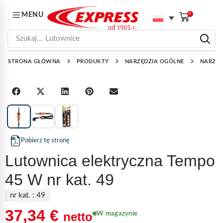
MENU
0
Szukaj...
Lutownice
STRONA GŁÓWNA
PRODUKTY
NARZĘDZIA OGÓLNE
NARZĘD
1
/
3
Pobierz tę stronę
Lutownica elektryczna Tempo
45 W nr kat. 49
nr kat. :
49
37,34
€
netto
W magazynie