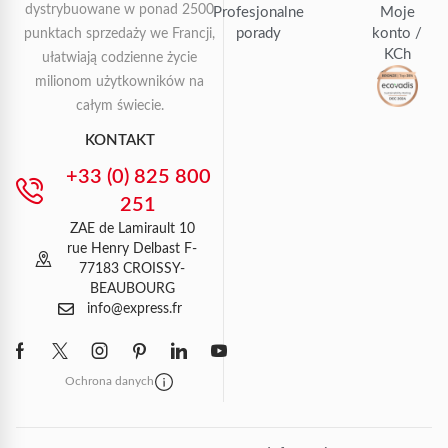
dystrybuowane w ponad 2500
Profesjonalne
Moje
porady
konto /
punktach sprzedaży we Francji,
KCh
ułatwiają codzienne życie
milionom użytkowników na
całym świecie.
KONTAKT
+33 (0) 825 800
251
ZAE de Lamirault 10
rue Henry Delbast F-
77183 CROISSY-
BEAUBOURG
info@express.fr
Ochrona danych