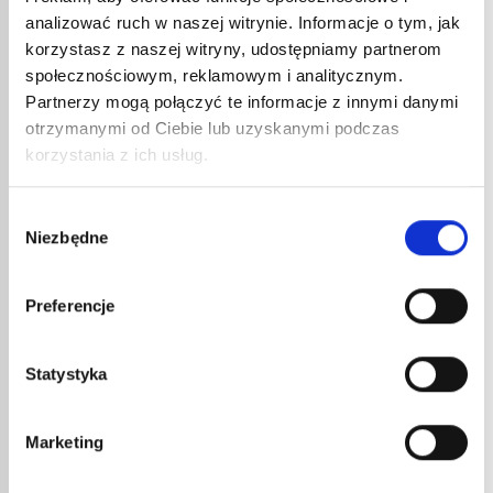
analizować ruch w naszej witrynie. Informacje o tym, jak
korzystasz z naszej witryny, udostępniamy partnerom
społecznościowym, reklamowym i analitycznym.
Partnerzy mogą połączyć te informacje z innymi danymi
otrzymanymi od Ciebie lub uzyskanymi podczas
REDU
korzystania z ich usług.
74,6
89,6
Wybór
Redukto
Niezbędne
zgody
PISTOLET DO FOLII
TERMOKURCZLIWEJ RAFALE NR
REF. 4040
Preferencje
1 124,11
€
netto
1 348,93
€
brutto
Statystyka
Pistolet gazowy do obkurczania osłon
polietylenowych dowolnej grubości w
warsztacie lub na budowie.
nr kat.:
4040
nr kat.:
ZOBACZ SZCZEGÓŁY
Marketing