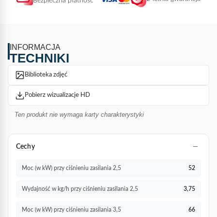
Bezpieczna płatność
używany w wielu różnych dziedzinach: logistyka, pakowanie,
budownictwo, żeglarstwo, aeronautyka do zastosowań
takich jak obkurczanie, paletyzacja, owijanie, spalanie
Zabezpieczanie, opalanie i zimowanie.
INFORMACJA
TECHNIKI
Biblioteka zdjęć
Pobierz wizualizacje HD
Ten produkt nie wymaga karty charakterystyki
Cechy
Moc (w kW) przy ciśnieniu zasilania 2,5
52
Wydajność w kg/h przy ciśnieniu zasilania 2,5
3,75
Moc (w kW) przy ciśnieniu zasilania 3,5
66