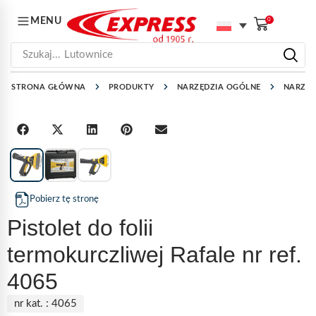
MENU
0
Szukaj...
Lutownice
STRONA GŁÓWNA
PRODUKTY
NARZĘDZIA OGÓLNE
NARZĘD
1
/
3
Pobierz tę stronę
Pistolet do folii
termokurczliwej Rafale nr ref.
4065
nr kat. :
4065