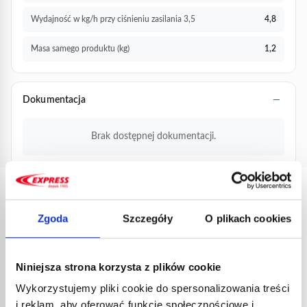
Wydajność w kg/h przy ciśnieniu zasilania 3,5
4,8
Masa samego produktu (kg)
1,2
Dokumentacja
Brak dostępnej dokumentacji.
PRODUKTY
POWIĄZANE
Zgoda
Szczegóły
O plikach cookies
Niniejsza strona korzysta z plików cookie
Wykorzystujemy pliki cookie do spersonalizowania treści
i reklam, aby oferować funkcje społecznościowe i