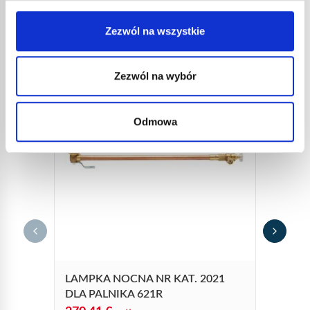
INNE
REFERENCJE
Zezwól na wszystkie
Zezwól na wybór
Odmowa
ZAWÓ
25,1
30,1
Niklowa
LAMPKA NOCNA NR KAT. 2021
zaproje
Ref.159
DLA PALNIKA 621R
(HRT) i