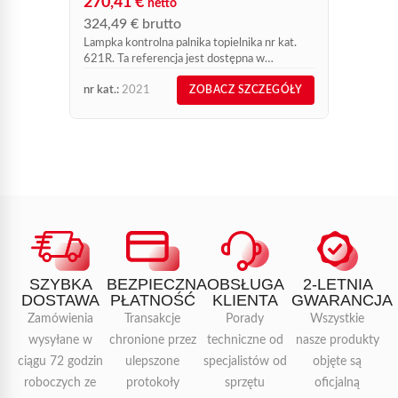
270,41
€
netto
Ten pro
324,49
€
brutto
Lampka kontrolna palnika topielnika nr kat.
621R. Ta referencja jest dostępna w
sprzedaży online i może zostać dostarczona w
nr kat.:
2021
nr kat.:
ZOBACZ SZCZEGÓŁY
ciągu 72 godzin od otrzymania płatności.
SZYBKA
BEZPIECZNA
OBSŁUGA
2-LETNIA
DOSTAWA
PŁATNOŚĆ
KLIENTA
GWARANCJA
Zamówienia
Transakcje
Porady
Wszystkie
wysyłane w
chronione przez
techniczne od
nasze produkty
ciągu 72 godzin
ulepszone
specjalistów od
objęte są
roboczych ze
protokoły
sprzętu
oficjalną