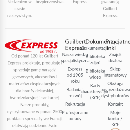
śledzeniem w
bezpieczeństwa.
Express.
gwarancją
czasie
Guilbert
rzeczywistym.
Express.
Guilbert
Dokumentacja
Przydatn
Express
linki
Dokumentacja
Nasza wiedza
Znajdź
Od ponad 120 lat Guilbert
Biblioteka
specjalistyczna
dealera
zdjęć
Express projektuje, produkuje i
Express
Sklep
sprzedaje gamę narzędzi
Biblioteka
od 1905
internetowy
grzewczych, akcesoriów i
wideo
roku
Obsługa
materiałów eksploatacyjnych
Karty
Badania i
posprzedażow
dla branży dekarskiej,
charakterystyki
rozwój
dystrybutorów
(KCh)
hydroizolacyjnej i sanitarnej.
Rekrutacja
Kontakt
Nasze produkty,
dystrybuowane w ponad 2500
Profesjonalne
Moje
porady
konto /
punktach sprzedaży we Francji,
KCh
ułatwiają codzienne życie