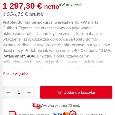
1 297,30
€
netto
W magazynie
1 556,76
€
brutto
Pistolet do folii termokurczliwej Rafale 65 kW
marki
Guilbert Express jest przeznaczony do pakowania,
obkurczania folii i działań logistycznych. Automatyczne
włączanie i szybkozłączka obrotowa pistoletu do folii
termokurczliwej sprawiają, że jest skutecznym narzędziem o
dużej mocy. Podobnie jak wersja nr ref. 4040 o mocy 40 kW,
Rafale nr ref. 4040
umożliwia obkurczanie osłon
polietylenowych dowolnej grubości w warsztacie lub na
budowie oraz owijanie towarów, części lub maszyn
wszelkich kształtów i formatów.
Pistolet grzewczy
do folii
Zobacz więcej
termokurczliwej podłącza się do butli z propanem 13 kg lub
35 kg.
Rafale w wersji 65 kW to skuteczny,
Dodaj do koszyka
uniwersalny pistolet do folii
termokurczliwej o dużej mocy!
Wysyłka w ciągu 72 godzin
Pistolet jest zapakowany w walizkę transportową i może być
2-letnia gwarancja