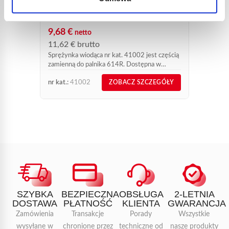
SPRĘŻYNKA WIODĄCA NR KAT.
elektr
cieplne
41002 DO PALNIKA 614R
mocy g
9,68
€
netto
przypad
11,62
€
brutto
Sprężynka wiodąca nr kat. 41002 jest częścią
zamienną do palnika 614R. Dostępna w
sprzedaży online, z dostawą możliwą w ciągu
nr kat.:
41002
nr kat.:
ZOBACZ SZCZEGÓŁY
72 godzin od wpłynięcia opłaty.
SZYBKA
BEZPIECZNA
OBSŁUGA
2-LETNIA
DOSTAWA
PŁATNOŚĆ
KLIENTA
GWARANCJA
Zamówienia
Transakcje
Porady
Wszystkie
wysyłane w
chronione przez
techniczne od
nasze produkty