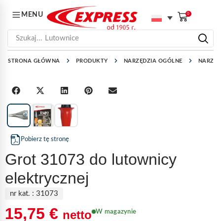
MENU
0
Szukaj...
Lutownice
STRONA GŁÓWNA
PRODUKTY
NARZĘDZIA OGÓLNE
NARZĘD
1
/
3
Pobierz tę stronę
Grot 31073 do lutownicy
elektrycznej
nr kat. :
31073
15,75
€
netto
W magazynie