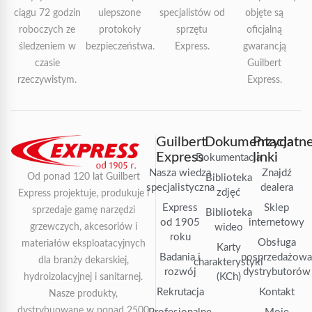
ciągu 72 godzin
ulepszone
specjalistów od
objęte są
roboczych ze
protokoły
sprzętu
oficjalną
śledzeniem w
bezpieczeństwa.
Express.
gwarancją
czasie
Guilbert
rzeczywistym.
Express.
Guilbert
Dokumentacja
Przydatn
Express
linki
Dokumentacja
Nasza wiedza
Znajdź
Od ponad 120 lat Guilbert
Biblioteka
specjalistyczna
dealera
zdjęć
Express projektuje, produkuje i
Express
Sklep
sprzedaje gamę narzędzi
Biblioteka
od 1905
internetowy
grzewczych, akcesoriów i
wideo
roku
Obsługa
materiałów eksploatacyjnych
Karty
Badania i
posprzedażow
dla branży dekarskiej,
charakterystyki
rozwój
dystrybutorów
(KCh)
hydroizolacyjnej i sanitarnej.
Rekrutacja
Kontakt
Nasze produkty,
dystrybuowane w ponad 2500