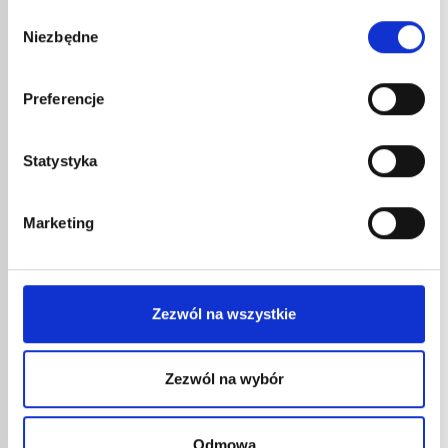
nr kat.:
393
nr kat.:
ZOBACZ SZCZEGÓŁY
Wybór
Niezbędne
zgody
INNE
REFERENCJE
Preferencje
Statystyka
Marketing
Zezwól na wszystkie
LUTO
NR KA
Zezwól na wybór
87,4
104,
Odmowa
Opaten