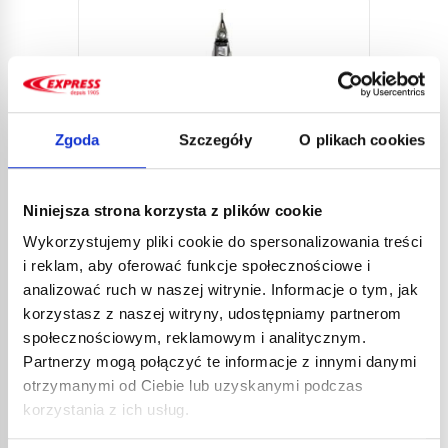
Zgoda
Szczegóły
O plikach cookies
LUTO
Niniejsza strona korzysta z plików cookie
TEMP
Wykorzystujemy pliki cookie do spersonalizowania treści
37,3
i reklam, aby oferować funkcje społecznościowe i
44,8
analizować ruch w naszej witrynie. Informacje o tym, jak
Ekologi
LUTOWNICA ELEKTRYCZNA
szybkie
korzystasz z naszej witryny, udostępniamy partnerom
TEMPO 35 W NR KAT. 393
społecznościowym, reklamowym i analitycznym.
47,32
€
netto
Partnerzy mogą połączyć te informacje z innymi danymi
56,78
€
brutto
otrzymanymi od Ciebie lub uzyskanymi podczas
Ekologiczna lutownica elektryczna. Idealna do
korzystania z ich usług.
szybkiego lutowania.