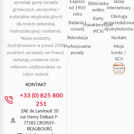
Express
Sklep
sprzedaje gamę narzędzi
Biblioteka
od 1905
internetowy
grzewczych, akcesoriów i
wideo
roku
Obsługa
materiałów eksploatacyjnych
Karty
Badania i
posprzedażow
dla branży dekarskiej,
charakterystyki
rozwój
dystrybutorów
(KCh)
hydroizolacyjnej i sanitarnej.
Rekrutacja
Kontakt
Nasze produkty,
dystrybuowane w ponad 2500
Profesjonalne
Moje
porady
konto /
punktach sprzedaży we Francji,
KCh
ułatwiają codzienne życie
milionom użytkowników na
całym świecie.
KONTAKT
+33 (0) 825 800
251
ZAE de Lamirault 10
rue Henry Delbast F-
77183 CROISSY-
BEAUBOURG