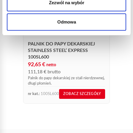
Zezwól na wybór
AUT
DEKA
Odmowa
SKRZ
348,
418,
PALNIK DO PAPY DEKARSKIEJ
Autono
STAINLESS STEEL’ EXPRESS
piezo i
butan +
100SL600
92,65
€
netto
111,18
€
brutto
Palnik do papy dekarskiej ze stali nierdzewnej,
długi płomień.
nr kat.:
100SL600
nr kat.:
ZOBACZ SZCZEGÓŁY