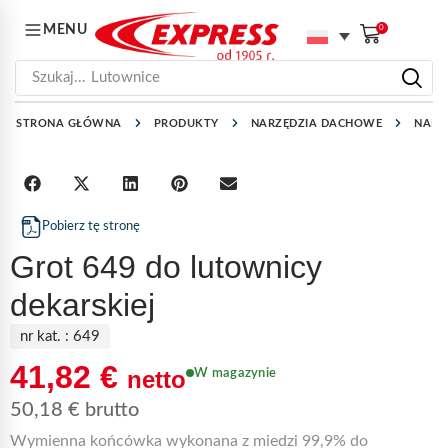
MENU
0
Szukaj...
Lutownice
STRONA GŁÓWNA
PRODUKTY
NARZĘDZIA DACHOWE
NARZ
Pobierz tę stronę
Grot 649 do lutownicy
dekarskiej
nr kat. :
649
41,82
€
netto
W magazynie
50,18
€
brutto
Wymienna końcówka wykonana z miedzi 99,9% do