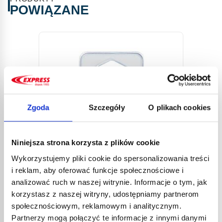
POWIĄZANE
Zgoda
Szczegóły
O plikach cookies
GŁOW
Niniejsza strona korzysta z plików cookie
PALN
2649
Wykorzystujemy pliki cookie do spersonalizowania treści
132,
i reklam, aby oferować funkcje społecznościowe i
158,
analizować ruch w naszej witrynie. Informacje o tym, jak
Lanca d
korzystasz z naszej witryny, udostępniamy partnerom
lekką i
społecznościowym, reklamowym i analitycznym.
WTRYSKIWACZ SAV NR KAT.
tempera
Partnerzy mogą połączyć te informacje z innymi danymi
Korpus 
10380 DO ŻELAZNYCH LANC