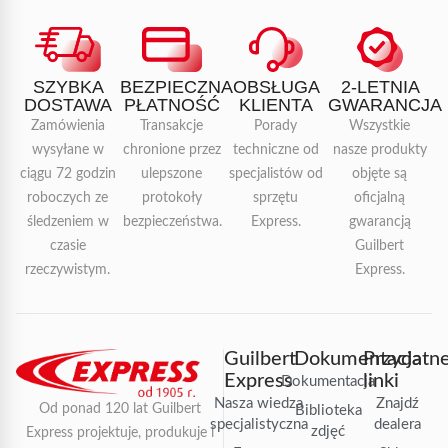
SZYBKA
BEZPIECZNA
OBSŁUGA
2-LETNIA
DOSTAWA
PŁATNOŚĆ
KLIENTA
GWARANCJA
Zamówienia
Transakcje
Porady
Wszystkie
wysyłane w
chronione przez
techniczne od
nasze produkty
ciągu 72 godzin
ulepszone
specjalistów od
objęte są
roboczych ze
protokoły
sprzętu
oficjalną
śledzeniem w
bezpieczeństwa.
Express.
gwarancją
czasie
Guilbert
rzeczywistym.
Express.
Guilbert
Dokumentacja
Przydatn
Express
linki
Dokumentacja
Nasza wiedza
Znajdź
Od ponad 120 lat Guilbert
Biblioteka
specjalistyczna
dealera
zdjęć
Express projektuje, produkuje i